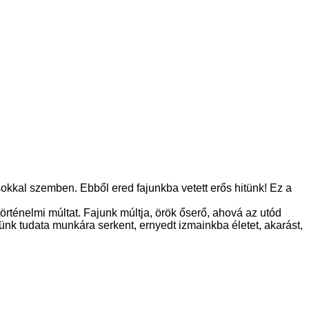
okkal szemben. Ebből ered fajunkba vetett erős hitünk! Ez a
örténelmi múltat. Fajunk múltja, örök őserő, ahová az utód
günk tudata munkára serkent, ernyedt izmainkba életet, akarást,