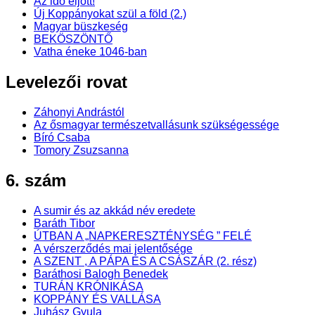
Az idő eljött!
Új Koppányokat szül a föld (2.)
Magyar büszkeség
BEKÖSZÖNTŐ
Vatha éneke 1046-ban
Levelezői rovat
Záhonyi Andrástól
Az ősmagyar természetvallásunk szükségessége
Bíró Csaba
Tomory Zsuzsanna
6. szám
A sumir és az akkád név eredete
Baráth Tibor
ÚTBAN A „NAPKERESZTÉNYSÉG ” FELÉ
A vérszerződés mai jelentősége
A SZENT , A PÁPA ÉS A CSÁSZÁR (2. rész)
Baráthosi Balogh Benedek
TURÁN KRÓNIKÁSA
KOPPÁNY ÉS VALLÁSA
Juhász Gyula