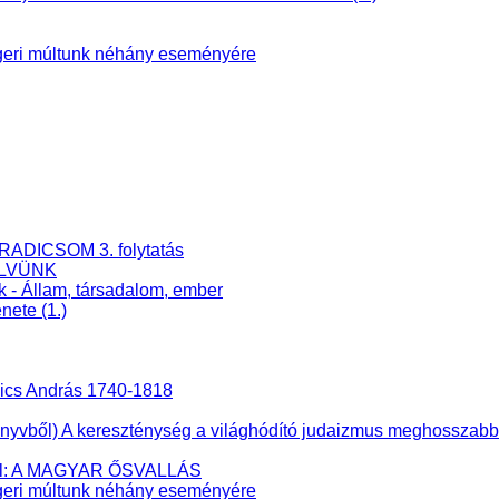
eri múltunk néhány eseményére
RADICSOM 3. folytatás
ELVÜNK
k - Állam, társadalom, ember
nete (1.)
nics András 1740-1818
ből) A kereszténység a világhódító judaizmus meghosszabbíto
éből: A MAGYAR ŐSVALLÁS
eri múltunk néhány eseményére