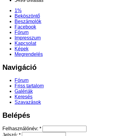
5499 olvasás
1%
Beköszöntő
Beszámolók
Facebook
Fórum
Impresszum
Kapcsolat
Képek
Megrendelés
Navigáció
Fórum
Friss tartalom
Galériák
Keresés
Szavazások
Belépés
Felhasználónév:
*
Jelszó:
*