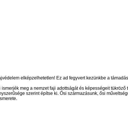
fajvédelem elképzelhetetlen! Ez ad fegyvert kezünkbe a támadás
i ismerjék meg a nemzet faji adottságát és képességeit tükröző t
rvényszerűsége szerint építse ki. Ősi származásunk, ősi műveltsé
ismerete.