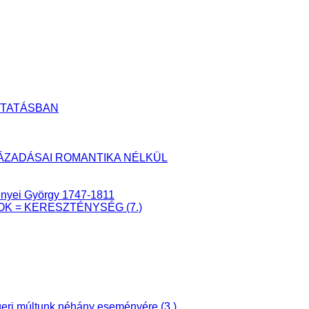
UTATÁSBAN
YLÁZADÁSAI ROMANTIKA NÉLKÜL
senyei György 1747-1811
ÁTOK = KERESZTÉNYSÉG (7.)
ri múltunk néhány eseményére (3.)