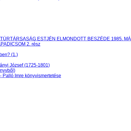
ÉS KULTÚRTÁRSASÁG ESTJÉN ELMONDOTT BESZÉDE 1985. MÁ
APADICSOM 2. rész
ben? (1.)
dányi József (1725-1801)
nyvből)
lló Imre könyvismertetése