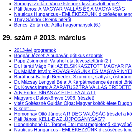
Somogyi Zoltán: Van-e Istennek kiválasztott népe?
Páll János: A MAGYAR VALLÁS ÉS A MAGYARSÁG
Nauticus Hungaricus - EMLÉKEZZÜNK dicsőséges teng
Thiry Sándor Őseink hitéről
Bencsi Zoltán dr.: Atilla hagyományok (6.)
29. szám # 2013. március
2013-évi programok
Bognár József: A budavári gótikus szobrok
Papp Zsigmond: Valahol utat tévesztettünk (2.)
Dr. literáti Vágó Pál: AZ ELSIKKASZTOTT MAGYAR PA
Dr. Mailáth István: ROVÁSÍRÁSUNK ÉS MAGYAR NY
Baráthosi-Balogh Benedek: Szumirok, szittyák, ősturáno
Dr. Mácsay Lengyel Béla: A Kárpátmedence és népi törté
Dr. Kovács Imre: A ZARATUSZTRA VALLÁS EREDETE
Ady Endre: SÍRÁS AZ ÉLET-FA ALATT
Magyarok Daloskönyve 1906. (részlet)
vitéz Soltészné Guldán Olga: Magyar költők élete Dugo
Kikelet . . .
Homonnay Ottó János: A RIDEG VALÓSÁG (részlet a könyv
Páll János: KELL-E AZ „ÚJPOGÁNYSÁG”?
Hohenlohené Dr. Toronyi Etel most megjelenő könyv
Nauticus Hungaricus - EMLÉKEZZÜNK dicsőséges teng