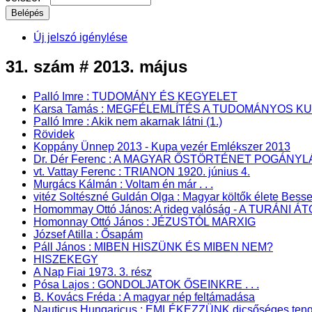
Új jelszó igénylése
31. szám # 2013. május
Palló Imre : TUDOMÁNY ÉS KEGYELET
Karsa Tamás : MEGFÉLEMLÍTÉS A TUDOMÁNYOS K
Palló Imre : Akik nem akarnak látni (1.)
Rövidek
Koppány Ünnep 2013 - Kupa vezér Emlékszer 2013
Dr. Dér Ferenc : A MAGYAR ŐSTÖRTÉNET POGÁN
vt. Vattay Ferenc : TRIANON 1920. június 4.
Murgács Kálmán : Voltam én már . . .
vitéz Soltészné Guldán Olga : Magyar költők élete Bes
Homommay Ottó János: A rideg valóság - A TURÁNI 
Homonnay Ottó János : JÉZUSTÓL MARXIG
József Atilla : Ősapám
Páll János : MIBEN HISZÜNK ÉS MIBEN NEM?
HISZEKEGY
A Nap Fiai 1973. 3. rész
Pósa Lajos : GONDOLJATOK ŐSEINKRE . . .
B. Kovács Fréda : A magyar nép feltámadása
Nauticus Hungaricus : EMLÉKEZZÜNK dicsőséges tenge