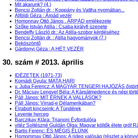
Mit akarunk? (4.)
Bencsi Zoltán dr. : Koppány és Vattha nyomában...
Alföldi Géza : Árpád vezér
Homonnay Ottó János . ÁRPÁD emlékezete
Szőke István Atilla : Csaba királyfi üzenete
Bendeffy László dr.: Az Atilla-szobor kérdéséhez
Bencsi Zoltán dr. : Atilla hagyományok (7.)
Beköszöntő
Gárdonyi Géza : A HÉT VEZÉR
30. szám # 2013. április
IDÉZETEK (1971-73)
Komádi Gyula: MATA HARI
v. Juba Ferencz: A MAGYAR TENGERI HAJÓZÁS őstörténet
Dr. Mácsay Lengyel Béla: A Kárpátmedence és népi törté
Páll János: MIT ÉRNEK A VALLÁSOK?
Páll János: Virrad-e Délamerikában?
Elrabolt kincseink: A Tündérek
Levente herceg
Barczikay Klára: Trianoni Évfordulóra
vitéz Soltészné Guldán Olga: Magyar költők élete gróf
Bartis Ferenc: ÉS MÉGIS ÉLÜNK
Homommay Ottó János: A rideg valóság (részlet a k