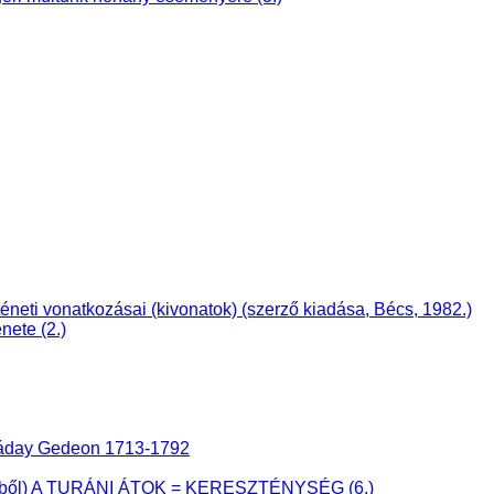
i vonatkozásai (kivonatok) (szerző kiadása, Bécs, 1982.)
nete (2.)
 Ráday Gedeon 1713-1792
önyvből) A TURÁNI ÁTOK = KERESZTÉNYSÉG (6.)