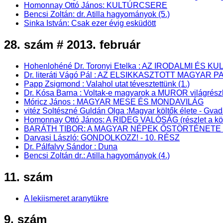
Homonnay Ottó János: KULTÚRCSERE
Bencsi Zoltán: dr. Atilla hagyományok (5.)
Sinka István: Csak ezer évig esküdött
28. szám # 2013. február
Hohenlohéné Dr. Toronyi Etelka : AZ IRODALMI 
Dr. literáti Vágó Pál : AZ ELSIKKASZTOTT MAGYAR P
Papp Zsigmond : Valahol utat tévesztettünk (1.)
Dr. Kósa Barna : Voltak-e magyarok a MUROR világrész
Móricz János : MAGYAR MESE ÉS MONDAVILÁG
vitéz Soltészné Guldán Olga :Magyar költők élete - Gva
Homonnay Ottó János: A RIDEG VALÓSÁG (részlet a kö
BARÁTH TIBOR: A MAGYAR NÉPEK ŐSTÖRTÉNETE - Pa
Darvasi László: GONDOLKOZZ! - 10. RÉSZ
Dr. Pálfalvy Sándor : Duna
Bencsi Zoltán dr.: Atilla hagyományok (4.)
11. szám
A lekiismeret aranytükre
9. szám