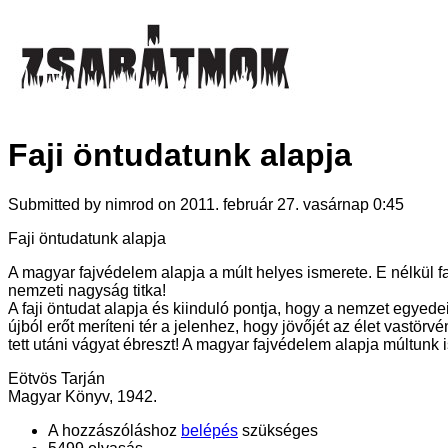
Faji öntudatunk alapja
Submitted by nimrod on 2011. február 27. vasárnap 0:45
Faji öntudatunk alapja
A magyar fajvédelem alapja a múlt helyes ismerete. E nélkül 
nemzeti nagyság titka!
A faji öntudat alapja és kiinduló pontja, hogy a nemzet egyede
újból erőt meríteni tér a jelenhez, hogy jövőjét az élet vastö
tett utáni vágyat ébreszt! A magyar fajvédelem alapja múltunk 
Eötvös Tarján
Magyar Könyv, 1942.
A hozzászóláshoz
belépés
szükséges