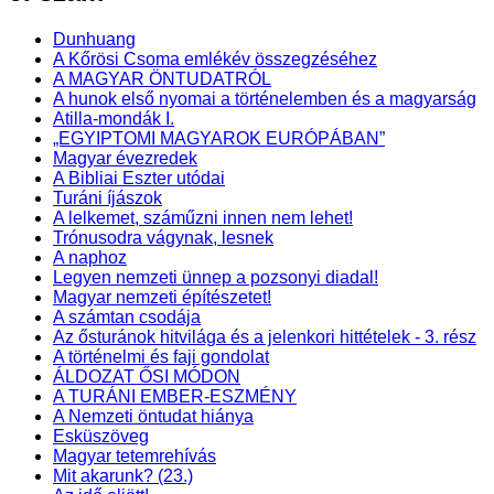
Dunhuang
A Kőrösi Csoma emlékév összegzéséhez
A MAGYAR ÖNTUDATRÓL
A hunok első nyomai a történelemben és a magyarság
Atilla-mondák I.
„EGYIPTOMI MAGYAROK EURÓPÁBAN”
Magyar évezredek
A Bibliai Eszter utódai
Turáni íjászok
A lelkemet, száműzni innen nem lehet!
Trónusodra vágynak, lesnek
A naphoz
Legyen nemzeti ünnep a pozsonyi diadal!
Magyar nemzeti építészetet!
A számtan csodája
Az ősturánok hitvilága és a jelenkori hittételek - 3. rész
A történelmi és faji gondolat
ÁLDOZAT ŐSI MÓDON
A TURÁNI EMBER-ESZMÉNY
A Nemzeti öntudat hiánya
Esküszöveg
Magyar tetemrehívás
Mit akarunk? (23.)