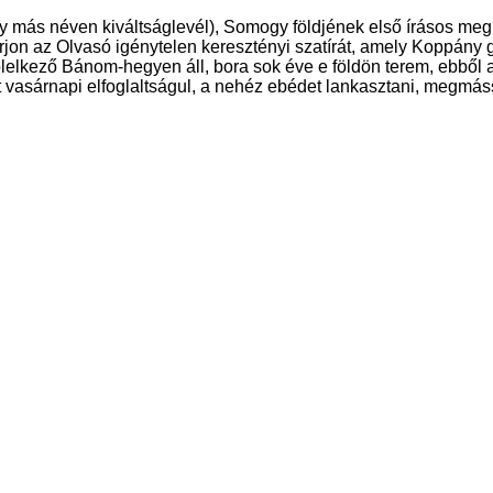
gy más néven kiváltságlevél), Somogy földjének első írásos meg
n az Olvasó igénytelen keresztényi szatírát, amely Koppány gyű
lkező Bánom-hegyen áll, bora sok éve e földön terem, ebből a 
 vasárnapi elfoglaltságul, a nehéz ebédet lankasztani, megmáss