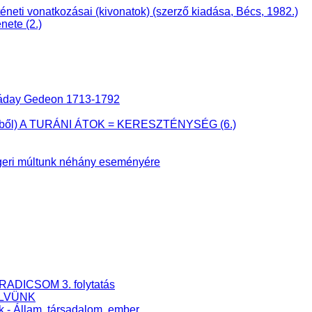
i vonatkozásai (kivonatok) (szerző kiadása, Bécs, 1982.)
nete (2.)
 Ráday Gedeon 1713-1792
önyvből) A TURÁNI ÁTOK = KERESZTÉNYSÉG (6.)
eri múltunk néhány eseményére
RADICSOM 3. folytatás
ELVÜNK
k - Állam, társadalom, ember