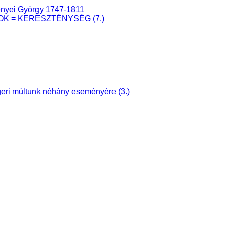
senyei György 1747-1811
ÁTOK = KERESZTÉNYSÉG (7.)
ri múltunk néhány eseményére (3.)