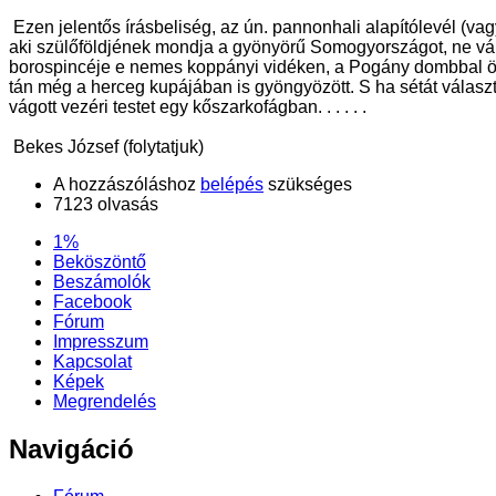
Ezen jelentős írásbeliség, az ún. pannonhali alapítólevél (va
aki szülőföldjének mondja a gyönyörű Somogyországot, ne várjo
borospincéje e nemes koppányi vidéken, a Pogány dombbal öle
tán még a herceg kupájában is gyöngyözött. S ha sétát választ
vágott vezéri testet egy kőszarkofágban. . . . . .
Bekes József (folytatjuk)
A hozzászóláshoz
belépés
szükséges
7123 olvasás
1%
Beköszöntő
Beszámolók
Facebook
Fórum
Impresszum
Kapcsolat
Képek
Megrendelés
Navigáció