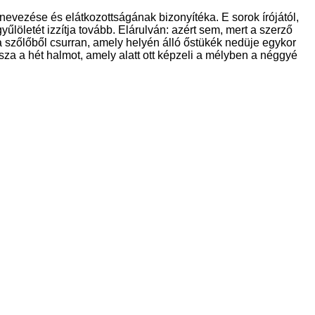
nevezése és elátkozottságának bizonyítéka. E sorok írójától,
löletét izzítja tovább. Elárulván: azért sem, mert a szerző
szőlőből csurran, amely helyén álló őstükék nedüje egykor
za a hét halmot, amely alatt ott képzeli a mélyben a néggyé