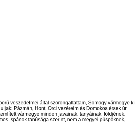
 háború veszedelmei által szorongattattam, Somogy vármegye ki
duljak: Pázmán, Hont, Orci vezéreim és Domokos érsek úr
említett vármegye minden javainak, tanyáinak, földjének,
számos ispánok tanúsága szerint, nem a megyei püspöknek,