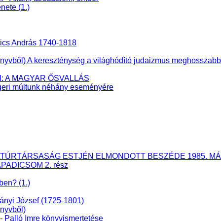
nete (1.)
nics András 1740-1818
ből) A kereszténység a világhódító judaizmus meghosszabbíto
éből: A MAGYAR ŐSVALLÁS
eri múltunk néhány eseményére
ÉS KULTÚRTÁRSASÁG ESTJÉN ELMONDOTT BESZÉDE 1985. MÁ
APADICSOM 2. rész
ben? (1.)
dányi József (1725-1801)
nyvből)
lló Imre könyvismertetése