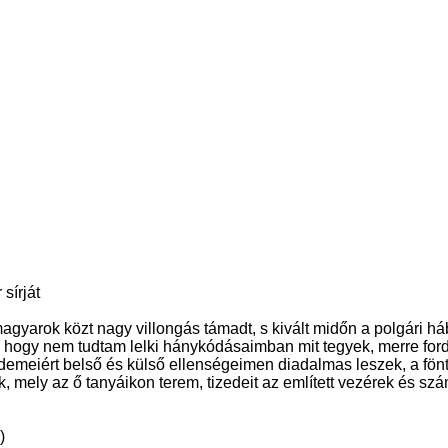
sírját
 magyarok közt nagy villongás támadt, s kivált midőn a polgári
, hogy nem tudtam lelki hánykódásaimban mit tegyek, merre for
emeiért belső és külső ellenségeimen diadalmas leszek, a fönt
k, mely az ő tanyáikon terem, tizedeit az említett vezérek és 
)