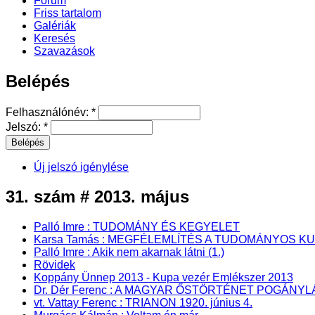
Fórum
Friss tartalom
Galériák
Keresés
Szavazások
Belépés
Felhasználónév:
*
Jelszó:
*
Új jelszó igénylése
31. szám # 2013. május
Palló Imre : TUDOMÁNY ÉS KEGYELET
Karsa Tamás : MEGFÉLEMLÍTÉS A TUDOMÁNYOS K
Palló Imre : Akik nem akarnak látni (1.)
Rövidek
Koppány Ünnep 2013 - Kupa vezér Emlékszer 2013
Dr. Dér Ferenc : A MAGYAR ŐSTÖRTÉNET POGÁN
vt. Vattay Ferenc : TRIANON 1920. június 4.