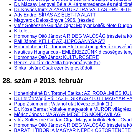
Dr. Mácsay Lengyel Béla: A Kárpátmedence és népi törté
Dr. Kovács Imre: A ZARATUSZTRA VALLÁS EREDETE
Ady Endre: SÍRÁS AZ ÉLET-FA ALATT
Magyarok Daloskönyve 1906. (részlet)
vitéz Soltészné Guldán Olga: Magyar költők élete Dugo
Kikelet . . .
Homonnay Ottó János: A RIDEG VALÓSÁG (részlet a könyv
Páll János: KELL-E AZ „ÚJPOGÁNYSÁG”?
Hohenlohené Dr. Toronyi Etel most megjelenő könyv
Nauticus Hungaricus - EMLÉKEZZÜNK dicsőséges teng
Homonnay Ottó János: KULTÚRCSERE
Bencsi Zoltán: dr. Atilla hagyományok (5.)
Sinka István: Csak ezer évig esküdött
28. szám # 2013. február
Hohenlohéné Dr. Toronyi Etelka : AZ IRODALMI 
Dr. literáti Vágó Pál : AZ ELSIKKASZTOTT MAGYAR P
Papp Zsigmond : Valahol utat tévesztettünk (1.)
Dr. Kósa Barna : Voltak-e magyarok a MUROR világrész
Móricz János : MAGYAR MESE ÉS MONDAVILÁG
vitéz Soltészné Guldán Olga :Magyar költők élete - Gva
Homonnay Ottó János: A RIDEG VALÓSÁG (részlet a kö
BARÁTH TIBOR: A MAGYAR NÉPEK ŐSTÖRTÉNETE - Pa