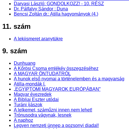
Darvasi László: GONDOLKOZZ! - 10. RÉSZ
Dr. Pálfalvy Sándor : Duna
Bencsi Zoltán dr.: Atilla hagyományok (4.)
11. szám
A lekiismeret aranytükre
9. szám
Dunhuang
A Kőrösi Csoma emlékév összegzéséhez
A MAGYAR ÖNTUDATRÓL
A hunok első nyomai a történelemben és a magyarság
Atilla-mondák I.
„EGYIPTOMI MAGYAROK EURÓPÁBAN”
Magyar évezredek
A Bibliai Eszter utódai
Turáni íjászok
A lelkemet, száműzni innen nem lehet!
Trónusodra vágynak, lesnek
A naphoz
Legyen nemzeti ünnep a pozsonyi diadal!