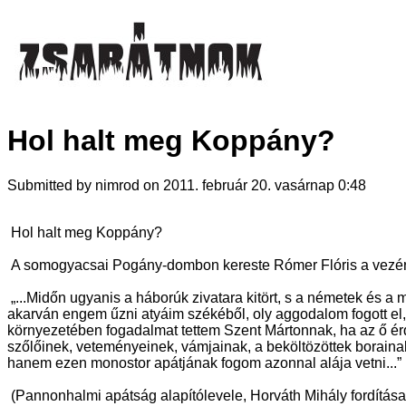
Hol halt meg Koppány?
Submitted by nimrod on 2011. február 20. vasárnap 0:48
Hol halt meg Koppány?
A somogyacsai Pogány-dombon kereste Rómer Flóris a vezér 
„...Midőn ugyanis a háborúk zivatara kitört, s a németek és a
akarván engem űzni atyáim székéből, oly aggodalom fogott el
környezetében fogadalmat tettem Szent Mártonnak, ha az ő érd
szőlőinek, veteményeinek, vámjainak, a beköltözöttek boraina
hanem ezen monostor apátjának fogom azonnal alája vetni...”
(Pannonhalmi apátság alapítólevele, Horváth Mihály fordítása