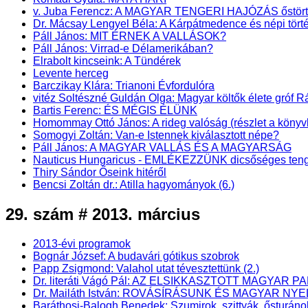
v. Juba Ferencz: A MAGYAR TENGERI HAJÓZÁS őstörténet
Dr. Mácsay Lengyel Béla: A Kárpátmedence és népi törté
Páll János: MIT ÉRNEK A VALLÁSOK?
Páll János: Virrad-e Délamerikában?
Elrabolt kincseink: A Tündérek
Levente herceg
Barczikay Klára: Trianoni Évfordulóra
vitéz Soltészné Guldán Olga: Magyar költők élete gróf
Bartis Ferenc: ÉS MÉGIS ÉLÜNK
Homommay Ottó János: A rideg valóság (részlet a k
Somogyi Zoltán: Van-e Istennek kiválasztott népe?
Páll János: A MAGYAR VALLÁS ÉS A MAGYARSÁG
Nauticus Hungaricus - EMLÉKEZZÜNK dicsőséges teng
Thiry Sándor Őseink hitéről
Bencsi Zoltán dr.: Atilla hagyományok (6.)
29. szám # 2013. március
2013-évi programok
Bognár József: A budavári gótikus szobrok
Papp Zsigmond: Valahol utat tévesztettünk (2.)
Dr. literáti Vágó Pál: AZ ELSIKKASZTOTT MAGYAR PA
Dr. Mailáth István: ROVÁSÍRÁSUNK ÉS MAGYAR NY
Baráthosi-Balogh Benedek: Szumirok, szittyák, ősturáno