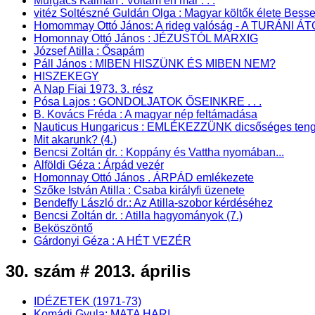
Murgács Kálmán : Voltam én már . . .
vitéz Soltészné Guldán Olga : Magyar költők élete Bes
Homommay Ottó János: A rideg valóság - A TURÁNI 
Homonnay Ottó János : JÉZUSTÓL MARXIG
József Atilla : Ősapám
Páll János : MIBEN HISZÜNK ÉS MIBEN NEM?
HISZEKEGY
A Nap Fiai 1973. 3. rész
Pósa Lajos : GONDOLJATOK ŐSEINKRE . . .
B. Kovács Fréda : A magyar nép feltámadása
Nauticus Hungaricus : EMLÉKEZZÜNK dicsőséges tenge
Mit akarunk? (4.)
Bencsi Zoltán dr. : Koppány és Vattha nyomában...
Alföldi Géza : Árpád vezér
Homonnay Ottó János . ÁRPÁD emlékezete
Szőke István Atilla : Csaba királyfi üzenete
Bendeffy László dr.: Az Atilla-szobor kérdéséhez
Bencsi Zoltán dr. : Atilla hagyományok (7.)
Beköszöntő
Gárdonyi Géza : A HÉT VEZÉR
30. szám # 2013. április
IDÉZETEK (1971-73)
Komádi Gyula: MATA HARI