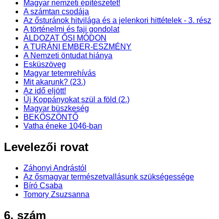
Magyar nemzeti építészetet!
A számtan csodája
Az ősturánok hitvilága és a jelenkori hittételek - 3. rész
A történelmi és faji gondolat
ÁLDOZAT ŐSI MÓDON
A TURÁNI EMBER-ESZMÉNY
A Nemzeti öntudat hiánya
Esküszöveg
Magyar tetemrehívás
Mit akarunk? (23.)
Az idő eljött!
Új Koppányokat szül a föld (2.)
Magyar büszkeség
BEKÖSZÖNTŐ
Vatha éneke 1046-ban
Levelezői rovat
Záhonyi Andrástól
Az ősmagyar természetvallásunk szükségessége
Bíró Csaba
Tomory Zsuzsanna
6. szám