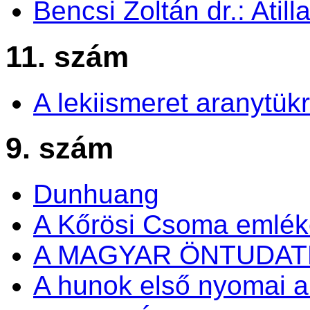
Bencsi Zoltán dr.: Atil
11. szám
A lekiismeret aranytük
9. szám
Dunhuang
A Kőrösi Csoma emlé
A MAGYAR ÖNTUDA
A hunok első nyomai a