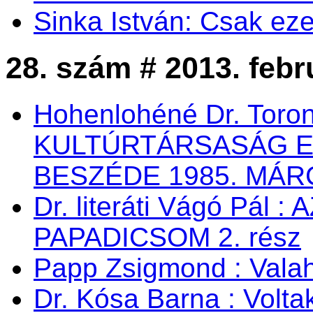
Sinka István: Csak eze
28. szám # 2013. febr
Hohenlohéné Dr. Toro
KULTÚRTÁRSASÁG 
BESZÉDE 1985. MÁRC
Dr. literáti Vágó Pá
PAPADICSOM 2. rész
Papp Zsigmond : Valaho
Dr. Kósa Barna : Vol