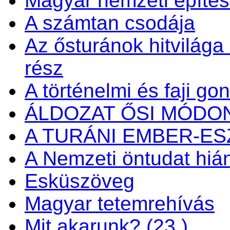
Magyar nemzeti építés
A számtan csodája
Az ősturánok hitvilága é
rész
A történelmi és faji go
ÁLDOZAT ŐSI MÓDO
A TURÁNI EMBER-E
A Nemzeti öntudat hiá
Esküszöveg
Magyar tetemrehívás
Mit akarunk? (23.)