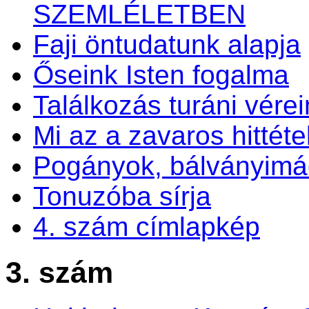
SZEMLÉLETBEN
Faji öntudatunk alapja
Őseink Isten fogalma
Találkozás turáni vérei
Mi az a zavaros hittéte
Pogányok, bálványim
Tonuzóba sírja
4. szám címlapkép
3. szám