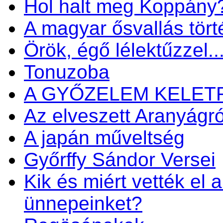
Hol halt meg Koppány
A magyar ősvallás tört
Örök, égő lélektűzzel..
Tonuzoba
A GYŐZELEM KELET
Az elveszett Aranyágró
A japán műveltség
Győrffy Sándor Versei
Kik és miért vették el 
ünnepeinket?