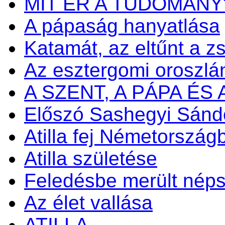
MIT ÉR A TUDOMÁNY
A pápaság hanyatlása
Katamát, az eltűnt a zs
Az esztergomi oroszlá
A SZENT, A PÁPA ÉS
Előszó Sashegyi Sánd
Atilla fej Németország
Atilla születése
Feledésbe merült nép
Az élet vallása
ATILLA