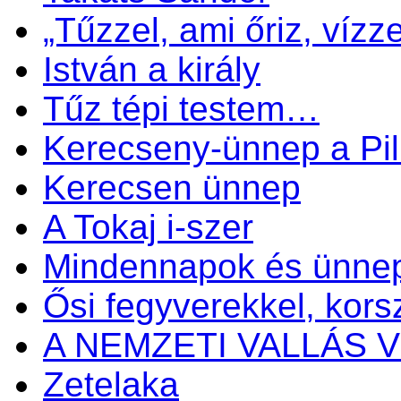
„Tűzzel, ami őriz, vízze
István a király
Tűz tépi testem…
Kerecseny-ünnep a Pil
Kerecsen ünnep
A Tokaj i-szer
Mindennapok és ünne
Ősi fegyverekkel, kors
A NEMZETI VALLÁS
Zetelaka