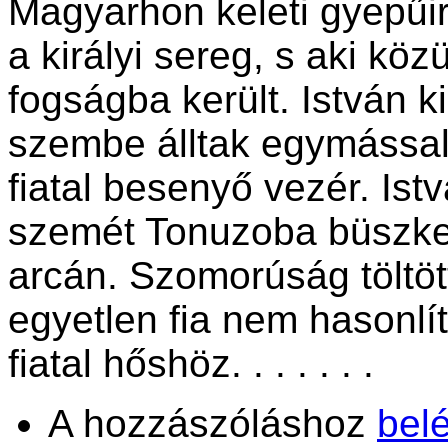
Magyarhon keleti gyepűir
a királyi sereg, s aki kö
fogságba került. István k
szembe álltak egymással
fiatal besenyő vezér. Ist
szemét Tonuzoba büszke t
arcán. Szomorúság töltött
egyetlen fia nem hasonlíto
fiatal hőshöz. . . . . . .
A hozzászóláshoz
bel