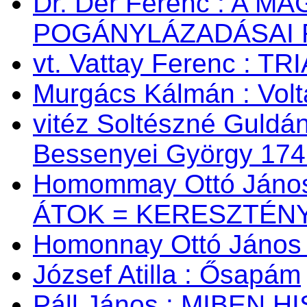
Dr. Dér Ferenc : A
POGÁNYLÁZADÁSAI 
vt. Vattay Ferenc : TR
Murgács Kálmán : Volta
vitéz Soltészné Guldán
Bessenyei György 174
Homommay Ottó János:
ÁTOK = KERESZTÉNY
Homonnay Ottó Jáno
József Atilla : Ősapám
Páll János : MIBEN 