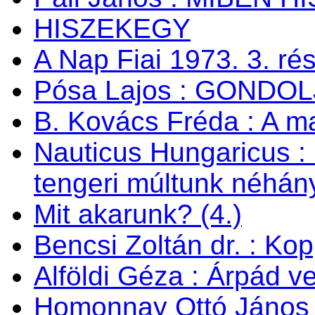
HISZEKEGY
A Nap Fiai 1973. 3. ré
Pósa Lajos : GONDOL
B. Kovács Fréda : A m
Nauticus Hungaricus
tengeri múltunk néhán
Mit akarunk? (4.)
Bencsi Zoltán dr. : Ko
Alföldi Géza : Árpád v
Homonnay Ottó János