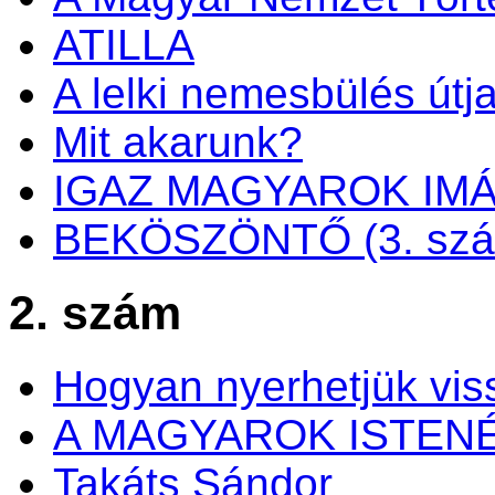
ATILLA
A lelki nemesbülés útj
Mit akarunk?
IGAZ MAGYAROK IM
BEKÖSZÖNTŐ (3. sz
2. szám
Hogyan nyerhetjük viss
A MAGYAROK ISTEN
Takáts Sándor