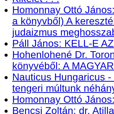
Homonnay Ottó János
a könyvből) A kereszté
judaizmus meghosszabbí
Páll János: KELL-E 
Hohenlohené Dr. Toron
könyvéből: A MAGYA
Nauticus Hungaricus
tengeri múltunk néhá
Homonnay Ottó Jáno
Bencsi Zoltán: dr. Atil