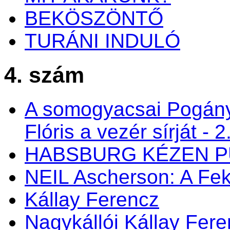
BEKÖSZÖNTŐ
TURÁNI INDULÓ
4. szám
A somogyacsai Pogán
Flóris a vezér sírját - 2
HABSBURG KÉZEN P
NEIL Ascherson: A Fek
Kállay Ferencz
Nagykállói Kállay Fer