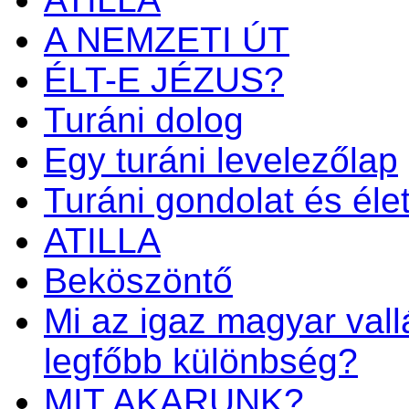
A NEMZETI ÚT
ÉLT-E JÉZUS?
Turáni dolog
Egy turáni levelezőlap
Turáni gondolat és éle
ATILLA
Beköszöntő
Mi az igaz magyar vall
legfőbb különbség?
MIT AKARUNK?