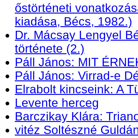
őstörténeti vonatkozás
kiadása, Bécs, 1982.)
Dr. Mácsay Lengyel Bé
története (2.)
Páll János: MIT ÉRN
Páll János: Virrad-e 
Elrabolt kincseink: A 
Levente herceg
Barczikay Klára: Trian
vitéz Soltészné Guldán