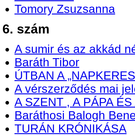
Tomory Zsuzsanna
6. szám
A sumir és az akkád n
Baráth Tibor
ÚTBAN A „NAPKERES
A vérszerződés mai je
A SZENT , A PÁPA ÉS 
Baráthosi Balogh Ben
TURÁN KRÓNIKÁSA