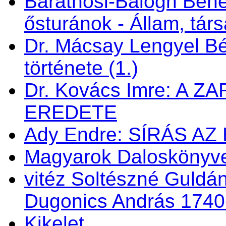
Baráthosi-Balogh Bene
ősturánok - Állam, tá
Dr. Mácsay Lengyel Bé
története (1.)
Dr. Kovács Imre: A 
EREDETE
Ady Endre: SÍRÁS AZ
Magyarok Daloskönyve 
vitéz Soltészné Guldán
Dugonics András 1740
Kikelet . . .