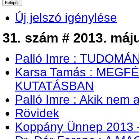
Új jelszó igénylése
31. szám # 2013. máj
Palló Imre : TUDOM
Karsa Tamás : MEG
KUTATÁSBAN
Palló Imre : Akik nem a
Rövidek
Koppány Ünnep 2013 -