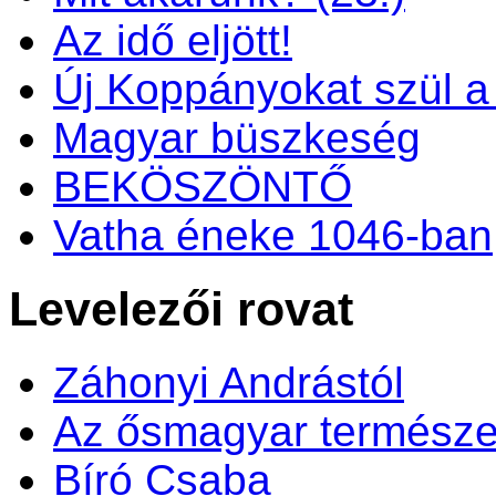
Az idő eljött!
Új Koppányokat szül a f
Magyar büszkeség
BEKÖSZÖNTŐ
Vatha éneke 1046-ban
Levelezői rovat
Záhonyi Andrástól
Az ősmagyar természe
Bíró Csaba