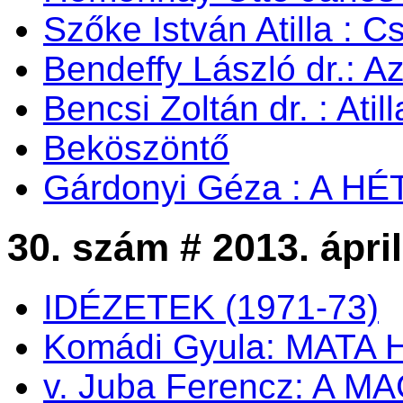
Szőke István Atilla : C
Bendeffy László dr.: A
Bencsi Zoltán dr. : Ati
Beköszöntő
Gárdonyi Géza : A H
30. szám # 2013. ápril
IDÉZETEK (1971-73)
Komádi Gyula: MATA 
v. Juba Ferencz: A