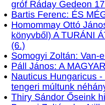
gróf Ráday Gedeon 1
Bartis Ferenc: ÉS M
Homommay Ottó János: 
könyvből) A TURÁNI
(6.)
Somogyi Zoltán: Van-e 
Páll János: A MAGY
Nauticus Hungaricus
tengeri múltunk néhá
Thiry Sándor Őseink hi