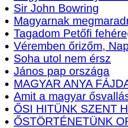
Sir John Bowring
Magyarnak megmaradni
Tagadom Petőfi fehére
Véremben őrizőm, N
Soha utol nem érsz
János pap országa
MAGYAR ANYA FÁJD
Amit a magyar ősvallásr
ŐSI HITÜNK SZENT H
ŐSTÖRTÉNETÜNK OR