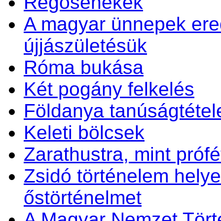
Regösénekek
A magyar ünnepek ered
újjászületésük
Róma bukása
Két pogány felkelés
Földanya tanúságtétel
Keleti bölcsek
Zarathustra, mint prófét
Zsidó történelem helye
őstörténelmet
A Magyar Nemzet Tört