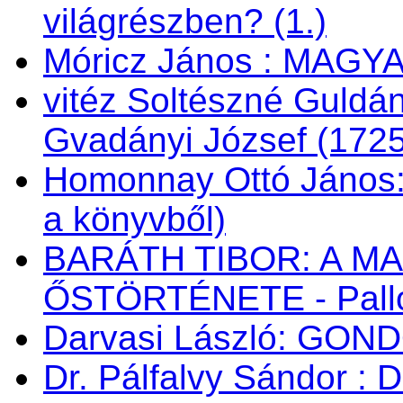
világrészben? (1.)
Móricz János : MAG
vitéz Soltészné Guldán
Gvadányi József (172
Homonnay Ottó János
a könyvből)
BARÁTH TIBOR: A M
ŐSTÖRTÉNETE - Palló
Darvasi László: GON
Dr. Pálfalvy Sándor : 