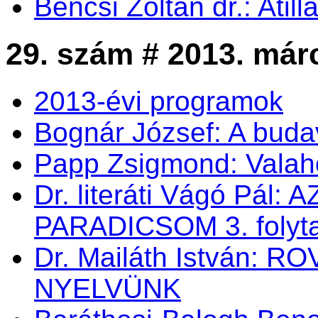
Bencsi Zoltán dr.: Atil
29. szám # 2013. már
2013-évi programok
Bognár József: A buda
Papp Zsigmond: Valahol
Dr. literáti Vágó Pá
PARADICSOM 3. folyt
Dr. Mailáth István:
NYELVÜNK