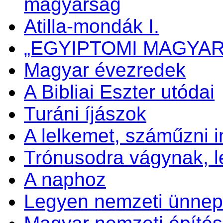
magyarság
Atilla-mondák I.
„EGYIPTOMI MAGYA
Magyar évezredek
A Bibliai Eszter utódai
Turáni íjászok
A lelkemet, száműzni 
Trónusodra vágynak, 
A naphoz
Legyen nemzeti ünnep 