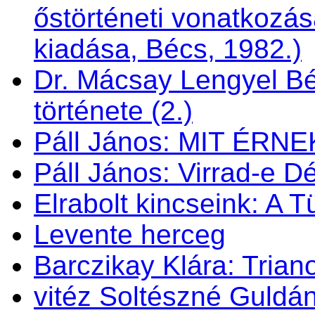
őstörténeti vonatkozás
kiadása, Bécs, 1982.)
Dr. Mácsay Lengyel Bé
története (2.)
Páll János: MIT ÉRN
Páll János: Virrad-e 
Elrabolt kincseink: A 
Levente herceg
Barczikay Klára: Trian
vitéz Soltészné Guldán