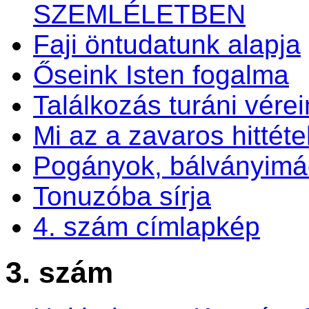
SZEMLÉLETBEN
Faji öntudatunk alapja
Őseink Isten fogalma
Találkozás turáni vérei
Mi az a zavaros hittéte
Pogányok, bálványim
Tonuzóba sírja
4. szám címlapkép
3. szám