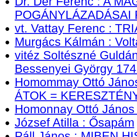
Dr. Dér Ferenc : A
POGÁNYLÁZADÁSAI 
vt. Vattay Ferenc : TR
Murgács Kálmán : Volta
vitéz Soltészné Guldán
Bessenyei György 174
Homommay Ottó János:
ÁTOK = KERESZTÉNY
Homonnay Ottó Jáno
József Atilla : Ősapám
Páll János : MIBEN 