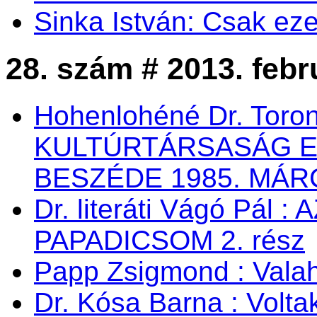
Sinka István: Csak eze
28. szám # 2013. febr
Hohenlohéné Dr. Toro
KULTÚRTÁRSASÁG 
BESZÉDE 1985. MÁRC
Dr. literáti Vágó Pá
PAPADICSOM 2. rész
Papp Zsigmond : Valaho
Dr. Kósa Barna : Vol