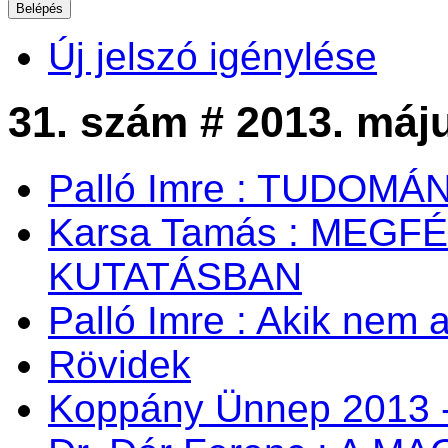
Új jelszó igénylése
31. szám # 2013. máj
Palló Imre : TUDOM
Karsa Tamás : MEG
KUTATÁSBAN
Palló Imre : Akik nem a
Rövidek
Koppány Ünnep 2013 -