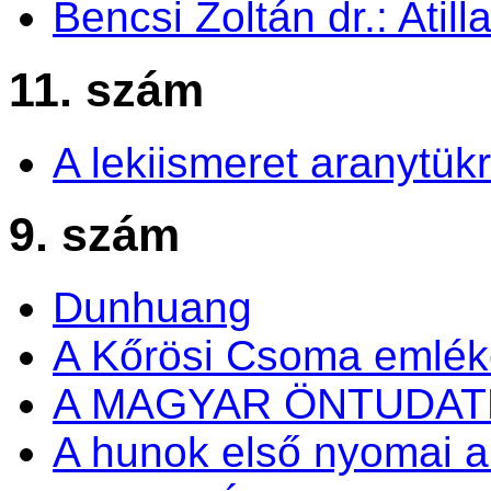
Bencsi Zoltán dr.: Atil
11. szám
A lekiismeret aranytük
9. szám
Dunhuang
A Kőrösi Csoma emlé
A MAGYAR ÖNTUDA
A hunok első nyomai a