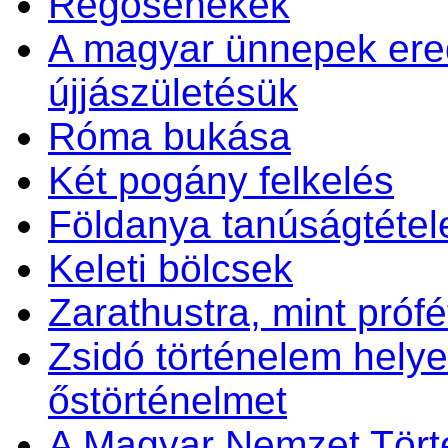
Regösénekek
A magyar ünnepek ered
újjászületésük
Róma bukása
Két pogány felkelés
Földanya tanúságtétel
Keleti bölcsek
Zarathustra, mint prófét
Zsidó történelem helye
őstörténelmet
A Magyar Nemzet Tört