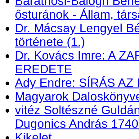
Baráthosi-Balogh Bene
ősturánok - Állam, tá
Dr. Mácsay Lengyel Bé
története (1.)
Dr. Kovács Imre: A 
EREDETE
Ady Endre: SÍRÁS AZ
Magyarok Daloskönyve 
vitéz Soltészné Guldán
Dugonics András 1740
Kikelet . . .