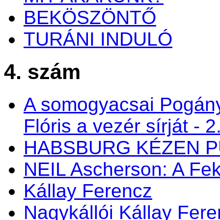
BEKÖSZÖNTŐ
TURÁNI INDULÓ
4. szám
A somogyacsai Pogán
Flóris a vezér sírját - 2
HABSBURG KÉZEN P
NEIL Ascherson: A Fek
Kállay Ferencz
Nagykállói Kállay Fer