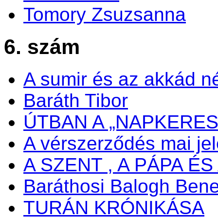
Tomory Zsuzsanna
6. szám
A sumir és az akkád n
Baráth Tibor
ÚTBAN A „NAPKERES
A vérszerződés mai je
A SZENT , A PÁPA ÉS 
Baráthosi Balogh Ben
TURÁN KRÓNIKÁSA