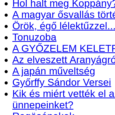
Hol halt meg Koppány
A magyar ősvallás tört
Örök, égő lélektűzzel..
Tonuzoba
A GYŐZELEM KELET
Az elveszett Aranyágró
A japán műveltség
Győrffy Sándor Versei
Kik és miért vették el 
ünnepeinket?