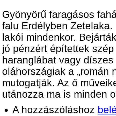
Gyönyörű faragásos faház
falu Erdélyben Zetelaka.
lakói mindenkor. Bejárták
jó pénzért építettek szé
haranglábat vagy díszes
oláhországiak a „román 
mutogatják. Az ő műveik
utánozza ma is minden o
A hozzászóláshoz
bel