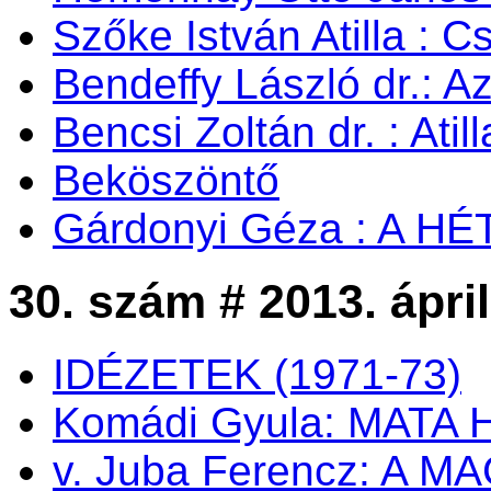
Szőke István Atilla : C
Bendeffy László dr.: A
Bencsi Zoltán dr. : Ati
Beköszöntő
Gárdonyi Géza : A H
30. szám # 2013. ápril
IDÉZETEK (1971-73)
Komádi Gyula: MATA 
v. Juba Ferencz: A