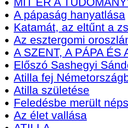
MIT ÉR A TUDOMÁNY
A pápaság hanyatlása
Katamát, az eltűnt a zs
Az esztergomi oroszlá
A SZENT, A PÁPA ÉS
Előszó Sashegyi Sánd
Atilla fej Németország
Atilla születése
Feledésbe merült nép
Az élet vallása
ATILLA