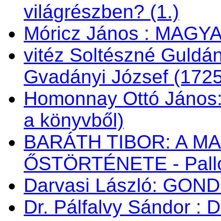
világrészben? (1.)
Móricz János : MAG
vitéz Soltészné Guldán
Gvadányi József (172
Homonnay Ottó János
a könyvből)
BARÁTH TIBOR: A M
ŐSTÖRTÉNETE - Palló
Darvasi László: GON
Dr. Pálfalvy Sándor : 