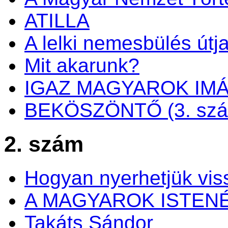
ATILLA
A lelki nemesbülés útj
Mit akarunk?
IGAZ MAGYAROK IM
BEKÖSZÖNTŐ (3. sz
2. szám
Hogyan nyerhetjük viss
A MAGYAROK ISTEN
Takáts Sándor