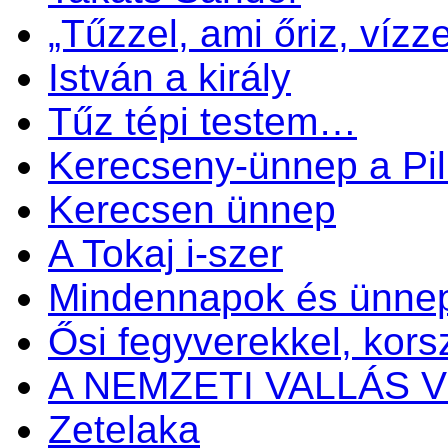
„Tűzzel, ami őriz, vízze
István a király
Tűz tépi testem…
Kerecseny-ünnep a Pil
Kerecsen ünnep
A Tokaj i-szer
Mindennapok és ünne
Ősi fegyverekkel, kors
A NEMZETI VALLÁS
Zetelaka