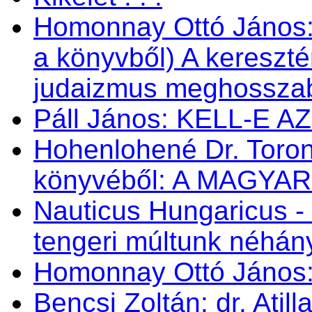
Homonnay Ottó János
a könyvből) A kereszté
judaizmus meghosszabbí
Páll János: KELL-E 
Hohenlohené Dr. Toron
könyvéből: A MAGYA
Nauticus Hungaricus
tengeri múltunk néhá
Homonnay Ottó Jáno
Bencsi Zoltán: dr. Atil