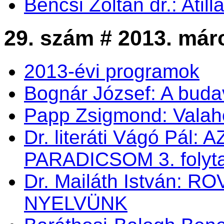
Bencsi Zoltán dr.: Atil
29. szám # 2013. már
2013-évi programok
Bognár József: A buda
Papp Zsigmond: Valahol
Dr. literáti Vágó Pá
PARADICSOM 3. folyt
Dr. Mailáth István:
NYELVÜNK