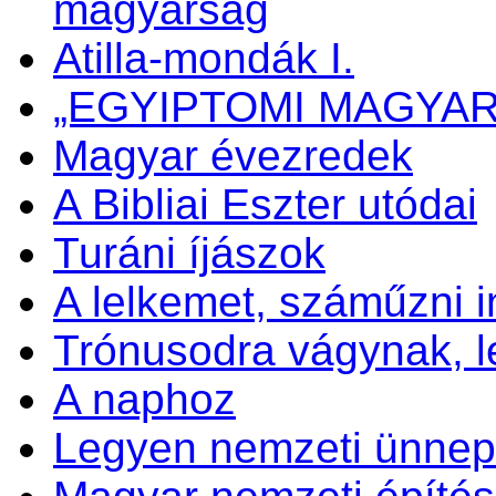
magyarság
Atilla-mondák I.
„EGYIPTOMI MAGYA
Magyar évezredek
A Bibliai Eszter utódai
Turáni íjászok
A lelkemet, száműzni 
Trónusodra vágynak, 
A naphoz
Legyen nemzeti ünnep 