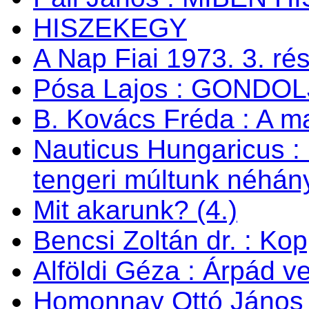
HISZEKEGY
A Nap Fiai 1973. 3. ré
Pósa Lajos : GONDOL
B. Kovács Fréda : A m
Nauticus Hungaricus
tengeri múltunk néhán
Mit akarunk? (4.)
Bencsi Zoltán dr. : Ko
Alföldi Géza : Árpád v
Homonnay Ottó János