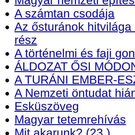
Magyar nemzeti építés
A számtan csodája
Az ősturánok hitvilága é
rész
A történelmi és faji go
ÁLDOZAT ŐSI MÓDO
A TURÁNI EMBER-E
A Nemzeti öntudat hiá
Esküszöveg
Magyar tetemrehívás
Mit akarunk? (23.)