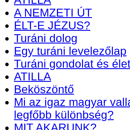
A NEMZETI ÚT
ÉLT-E JÉZUS?
Turáni dolog
Egy turáni levelezőlap
Turáni gondolat és éle
ATILLA
Beköszöntő
Mi az igaz magyar vall
legfőbb különbség?
MIT AKARUNK?