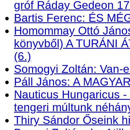
gróf Ráday Gedeon 1
Bartis Ferenc: ÉS M
Homommay Ottó János: 
könyvből) A TURÁNI
(6.)
Somogyi Zoltán: Van-e 
Páll János: A MAGY
Nauticus Hungaricus
tengeri múltunk néhá
Thiry Sándor Őseink hi