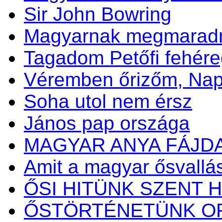
Sir John Bowring
Magyarnak megmaradni
Tagadom Petőfi fehére
Véremben őrizőm, N
Soha utol nem érsz
János pap országa
MAGYAR ANYA FÁJD
Amit a magyar ősvallásr
ŐSI HITÜNK SZENT H
ŐSTÖRTÉNETÜNK OR