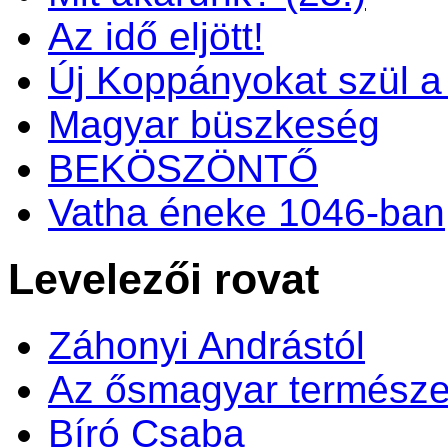
Az idő eljött!
Új Koppányokat szül a f
Magyar büszkeség
BEKÖSZÖNTŐ
Vatha éneke 1046-ban
Levelezői rovat
Záhonyi Andrástól
Az ősmagyar természe
Bíró Csaba