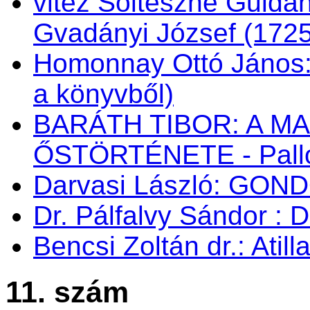
vitéz Soltészné Guldán
Gvadányi József (172
Homonnay Ottó János
a könyvből)
BARÁTH TIBOR: A M
ŐSTÖRTÉNETE - Palló
Darvasi László: GON
Dr. Pálfalvy Sándor : 
Bencsi Zoltán dr.: Atil
11. szám