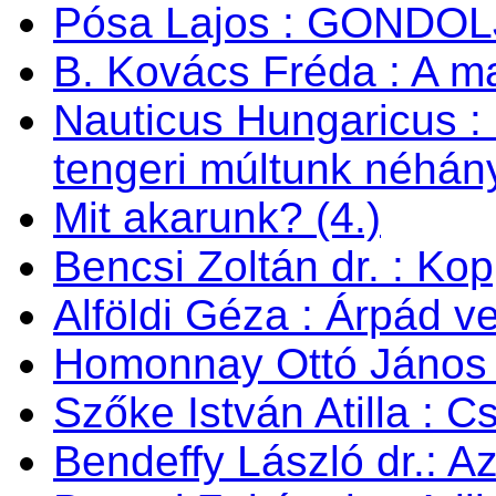
Pósa Lajos : GONDOL
B. Kovács Fréda : A m
Nauticus Hungaricus
tengeri múltunk néhán
Mit akarunk? (4.)
Bencsi Zoltán dr. : Ko
Alföldi Géza : Árpád v
Homonnay Ottó János
Szőke István Atilla : C
Bendeffy László dr.: A