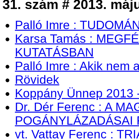
31. szám # 2013. máj
Palló Imre : TUDOM
Karsa Tamás : MEG
KUTATÁSBAN
Palló Imre : Akik nem a
Rövidek
Koppány Ünnep 2013 -
Dr. Dér Ferenc : A
POGÁNYLÁZADÁSAI 
vt. Vattay Ferenc : TR