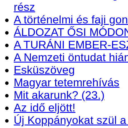
rész
A történelmi és faji go
ÁLDOZAT ŐSI MÓDO
A TURÁNI EMBER-E
A Nemzeti öntudat hiá
Esküszöveg
Magyar tetemrehívás
Mit akarunk? (23.)
Az idő eljött!
Új Koppányokat szül a f