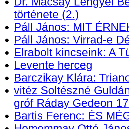
Dr. Mácsay Lengyel Bé
története (2.)
Páll János: MIT ÉRN
Páll János: Virrad-e 
Elrabolt kincseink: A 
Levente herceg
Barczikay Klára: Trian
vitéz Soltészné Guldán
gróf Ráday Gedeon 1
Bartis Ferenc: ÉS M
Homommay Ottó János: 