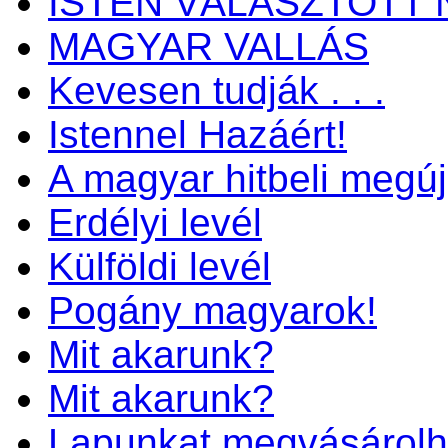
ISTEN VÁLASZTOTT 
MAGYAR VALLÁS
Kevesen tudják . . .
Istennel Hazáért!
A magyar hitbeli megú
Erdélyi levél
Külföldi levél
Pogány magyarok!
Mit akarunk?
Mit akarunk?
Lapunkat megvásárolh