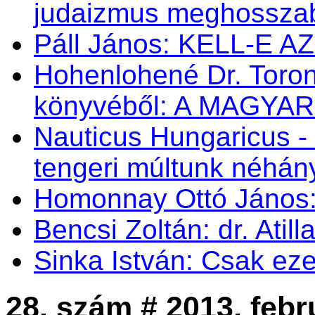
judaizmus meghosszabbí
Páll János: KELL-E 
Hohenlohené Dr. Toron
könyvéből: A MAGYA
Nauticus Hungaricus
tengeri múltunk néhá
Homonnay Ottó Jáno
Bencsi Zoltán: dr. Atil
Sinka István: Csak eze
28. szám # 2013. febr