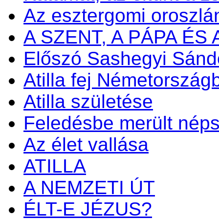
Az esztergomi oroszlá
A SZENT, A PÁPA ÉS
Előszó Sashegyi Sánd
Atilla fej Németország
Atilla születése
Feledésbe merült nép
Az élet vallása
ATILLA
A NEMZETI ÚT
ÉLT-E JÉZUS?