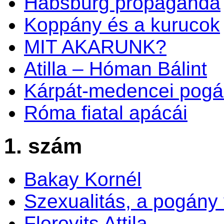
Habsburg propaganda
Koppány és a kurucok
MIT AKARUNK?
Atilla – Hóman Bálint
Kárpát-medencei pogá
Róma fiatal apácái
1. szám
Bakay Kornél
Szexualitás, a pogány
Florovits Attila