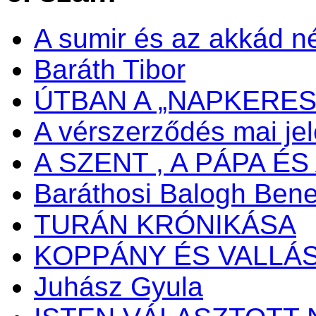
A sumir és az akkád n
Baráth Tibor
ÚTBAN A „NAPKERES
A vérszerződés mai je
A SZENT , A PÁPA ÉS 
Baráthosi Balogh Ben
TURÁN KRÓNIKÁSA
KOPPÁNY ÉS VALLÁ
Juhász Gyula