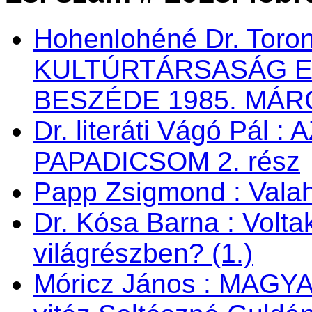
Hohenlohéné Dr. Toro
KULTÚRTÁRSASÁG 
BESZÉDE 1985. MÁRC
Dr. literáti Vágó Pá
PAPADICSOM 2. rész
Papp Zsigmond : Valaho
Dr. Kósa Barna : Vol
világrészben? (1.)
Móricz János : MAG