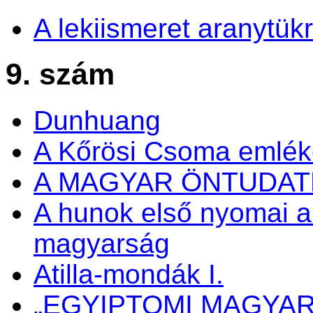
A lekiismeret aranytük
9. szám
Dunhuang
A Kőrösi Csoma emlé
A MAGYAR ÖNTUDA
A hunok első nyomai a
magyarság
Atilla-mondák I.
„EGYIPTOMI MAGYA