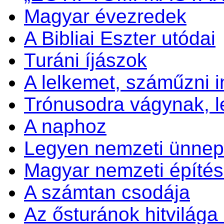
Magyar évezredek
A Bibliai Eszter utódai
Turáni íjászok
A lelkemet, száműzni 
Trónusodra vágynak, 
A naphoz
Legyen nemzeti ünnep 
Magyar nemzeti építés
A számtan csodája
Az ősturánok hitvilága é