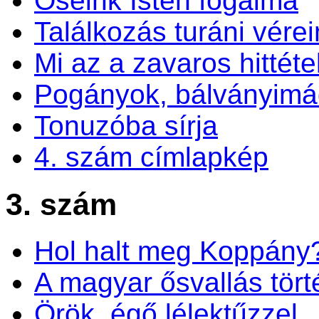
Őseink Isten fogalma
Találkozás turáni vérei
Mi az a zavaros hittéte
Pogányok, bálványim
Tonuzóba sírja
4. szám címlapkép
3. szám
Hol halt meg Koppány
A magyar ősvallás tört
Örök, égő lélektűzzel..