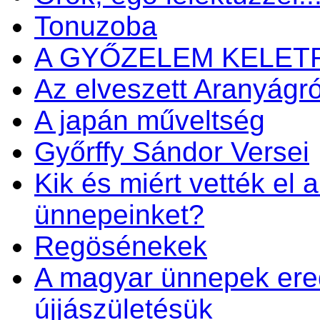
Tonuzoba
A GYŐZELEM KELET
Az elveszett Aranyágró
A japán műveltség
Győrffy Sándor Versei
Kik és miért vették el 
ünnepeinket?
Regösénekek
A magyar ünnepek ered
újjászületésük