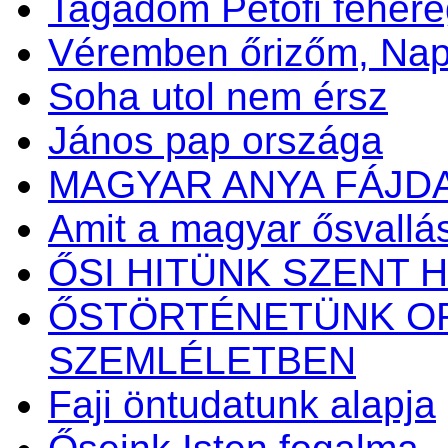
Tagadom Petőfi fehére
Véremben őrizőm, N
Soha utol nem érsz
János pap országa
MAGYAR ANYA FÁJD
Amit a magyar ősvallásr
ŐSI HITÜNK SZENT H
ŐSTÖRTÉNETÜNK OR
SZEMLÉLETBEN
Faji öntudatunk alapja