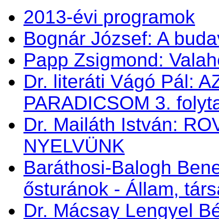
2013-évi programok
Bognár József: A buda
Papp Zsigmond: Valahol
Dr. literáti Vágó Pá
PARADICSOM 3. folyt
Dr. Mailáth István:
NYELVÜNK
Baráthosi-Balogh Bene
ősturánok - Állam, tá
Dr. Mácsay Lengyel Bé