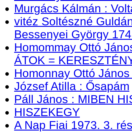
Murgács Kálmán : Volta
vitéz Soltészné Guldán
Bessenyei György 174
Homommay Ottó János:
ÁTOK = KERESZTÉNY
Homonnay Ottó Jáno
József Atilla : Ősapám
Páll János : MIBEN 
HISZEKEGY
A Nap Fiai 1973. 3. ré