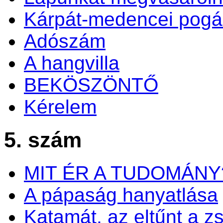
Kárpát-medencei pogá
Adószám
A hangvilla
BEKÖSZÖNTŐ
Kérelem
5. szám
MIT ÉR A TUDOMÁNY
A pápaság hanyatlása
Katamát, az eltűnt a zs