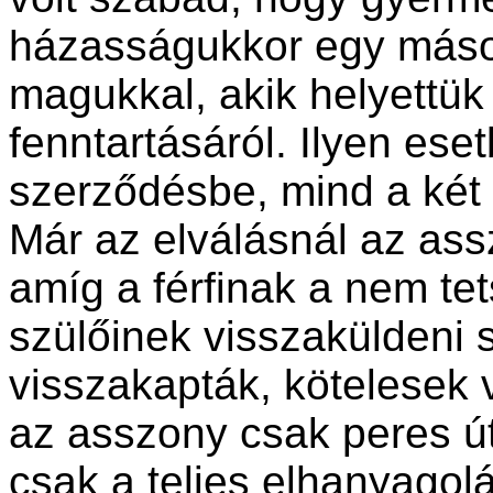
házasságukkor egy másod
magukkal, akik helyettü
fenntartásáról. Ilyen es
szerződésbe, mind a két 
Már az elválásnál az as
amíg a férfinak a nem tet
szülőinek visszaküldeni 
visszakapták, kötelesek v
az asszony csak peres úto
csak a teljes elhanyagol