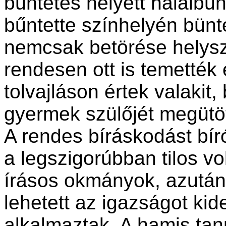
büntetés helyett halálbün
bűntette színhelyén bünte
nemcsak betörése helysz
rendesen ott is temették 
tolvajláson értek valakit
gyermek szülőjét megütöt
A rendes bíráskodást bí
a legszigorúbban tilos vo
írásos okmányok, azután
lehetett az igazságot kider
alkalmaztak. A hamis tan