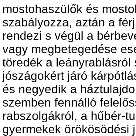
mostohaszülők és mosto
szabályozza, aztán a férj
rendezi s végül a bérbeve
vagy megbetegedése eset
töredék a leányrablásról
jószágokért járó kárpótlá
és negyedik a háztulajd
szemben fennálló felelős
rabszolgákról, a hűbér-tu
gyermekek örökösödési jo