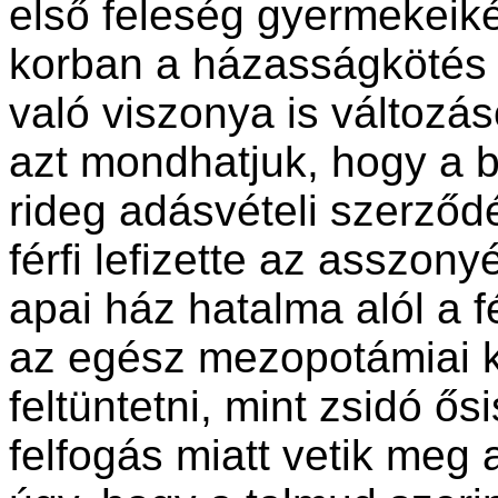
első feleség gyermekeiké
korban a házasságkötés
való viszonya is változá
azt mondhatjuk, hogy a b
rideg adásvételi szerződ
férfi lefizette az asszony
apai ház hatalma alól a fé
az egész mezopotámiai ku
feltüntetni, mint zsidó ős
felfogás miatt vetik meg