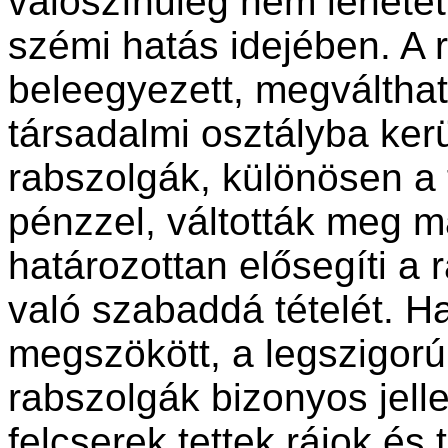
valószínűleg nem lehetett
szémi hatás idejében. A 
beleegyezett, megváltha
társadalmi osztályba ker
rabszolgák, különösen a
pénzzel, váltották meg m
határozottan elősegíti a
való szabaddá tételét. H
megszökött, a legszigorú
rabszolgák bizonyos jelle
felcserek tettek rájok és 