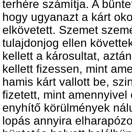
terhére számítja. A bünt
hogy ugyanazt a kárt okoz
elkövetett. Szemet szemér
tulajdonjog ellen követtek
kellett a károsultat, azt
kellett fizessen, mint am
hamis kárt vallott be, sz
fizetett, mint amennyivel 
enyhítő körülmények nálu
lopás annyira elharapózo