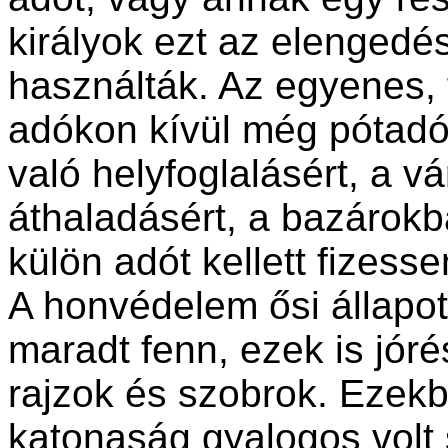
királyok ezt az elengedé
használták. Az egyenes, 
adókon kívül még pótadók
való helyfoglalásért, a 
áthaladásért, a bazárokb
külön adót kellett fizess
A honvédelem ősi állapot
maradt fenn, ezek is jó
rajzok és szobrok. Ezekbő
katonaság gyalogos volt 