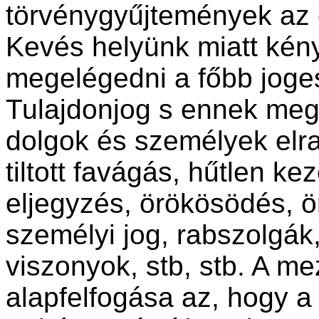
törvénygyűjtemények az e
Kevés helyünk miatt kén
megelégedni a főbb joges
Tulajdonjog s ennek megs
dolgok és személyek elrab
tiltott favágás, hűtlen k
eljegyzés, örökösödés, ö
személyi jog, rabszolgák,
viszonyok, stb, stb. A m
alapfelfogása az, hogy a