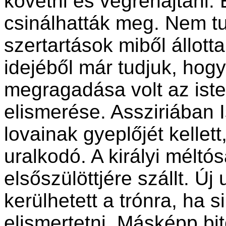
követni és végrehajtani.
csinálhatták meg. Nem tu
szertartások miből állotta
idejéből már tudjuk, hog
megragadása volt az ist
elismerése. Assziriában I
lovainak gyeplőjét kelle
uralkodó. A királyi méltós
elsőszülöttjére szállt. Ú
kerülhetett a trónra, ha 
elismertetni. Másképp bit