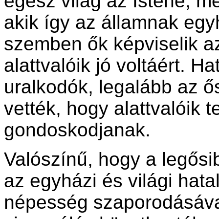
egész világ az Istené, m
akik így az államnak egyhá
szemben ők képviselik az 
alattvalóik jó voltáért. H
uralkodók, legalább az ő
vették, hogy alattvalóik te
gondoskodjanak.
Valószínű, hogy a legősi
az egyházi és világi hata
népesség szaporodásával