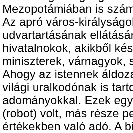
Mezopotámiában is számo
Az apró város-királyságok
udvartartásának ellátásá
hivatalnokok, akikből k
miniszterek, várnagyok, s
Ahogy az istennek áldozat
világi uralkodónak is tart
adományokkal. Ezek egy
(robot) volt, más része 
értékekben való adó. A 