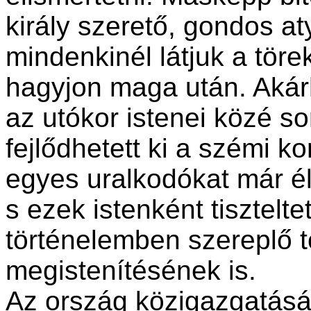
király szerető, gondos at
mindenkinél látjuk a töre
hagyjon maga után. Akárh
az utókor istenei közé so
fejlődhetett ki a szémi k
egyes uralkodókat már é
s ezek istenként tisztelt
történelemben szereplő 
megistenítésének is.
Az ország közigazgatásá