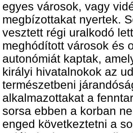
egyes városok, vagy vidék
megbízottakat nyertek. 
vesztett régi uralkodó let
meghódított városok és 
autonómiát kaptak, amely
királyi hivatalnokok az ud
természetbeni járandósá
alkalmazottakat a fenntart
sorsa ebben a korban nem
enged következtetni a s