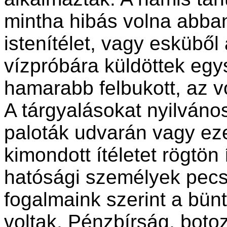
mintha hibás volna abba
istenítélet, vagy esküből 
vízpróbára küldöttek egys
hamarabb felbukott, az vo
A tárgyalásokat nyilváno
paloták udvarán vagy eze
kimondott ítéletet rögtön 
hatósági személyek pecsé
fogalmaink szerint a bün
voltak. Pénzbírság, boto