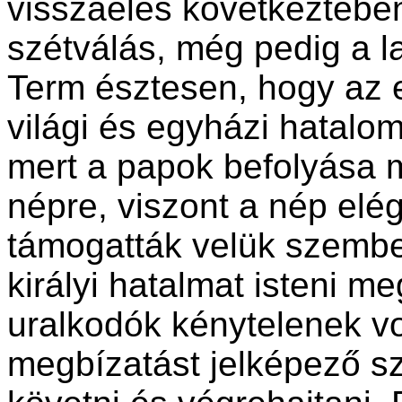
visszaélés következtében
szétválás, még pedig a l
Term észtesen, hogy az
világi és egyházi hatalo
mert a papok befolyása 
népre, viszont a nép elé
támogatták velük szemben
királyi hatalmat isteni me
uralkodók kénytelenek vol
megbízatást jelképező 