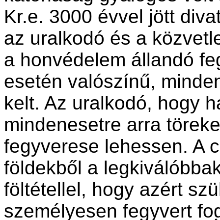
Kr.e. 3000 évvel jött div
az uralkodó és a közvetl
a honvédelem állandó fe
esetén valószínű, minde
kelt. Az uralkodó, hogy h
mindenesetre arra töreke
fegyverese lehessen. A c
földekből a legkiválóbbak
föltétellel, hogy azért s
személyesen fegyvert fog