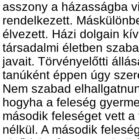
asszony a házasságba v
rendelkezett. Máskülönb
élvezett. Házi dolgain kív
társadalmi életben szaba
javait. Törvényelőtti állá
tanúként éppen úgy szerep
Nem szabad elhallgatnun
hogyha a feleség gyerme
második feleséget vett a
nélkül. A második felesé