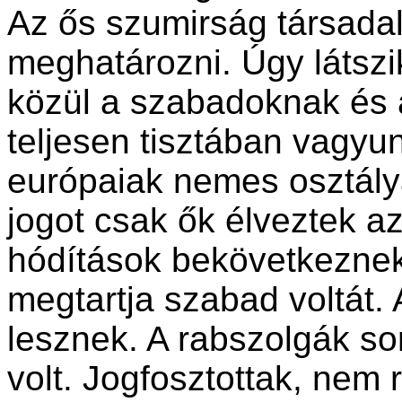
Az ős szumirság társada
meghatározni. Úgy látszi
közül a szabadoknak és 
teljesen tisztában vagyu
európaiak nemes osztályá
jogot csak ők élveztek a
hódítások bekövetkeznek
megtartja szabad voltát.
lesznek. A rabszolgák so
volt. Jogfosztottak, ne