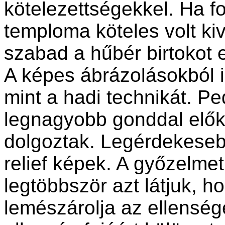
kötelezettségekkel. Ha f
temploma köteles volt kiv
szabad a hűbér birtokot e
A képes ábrázolásokból i
mint a hadi technikát. Pe
legnagyobb gonddal előké
dolgoztak. Legérdekeseb
relief képek. A győzelme
legtöbbször azt látjuk, 
lemészárolja az ellensége