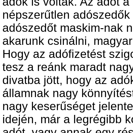
adók is voltak. Az adót 
népszerűtlen adószedők h
adószedőt maskim-nak nev
akarunk csinálni, magyaru
Hogy az adófizetést szig
tesz a reánk maradt na
divatba jött, hogy az adó
államnak nagy könnyítés
nagy keserűséget jelente
idején, már a legrégibb 
adót, vagy annak egy ré