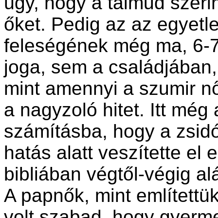
úgy, hogy a talmud szeri
őket. Pedig az az egyetl
feleségének még ma, 6-7
joga, sem a családjában
mint amennyi a szumir nő
a nagyzoló hitet. Itt még
számításba, hogy a zsid
hatás alatt veszítette el
bibliában végtől-végig al
A papnők, mint említettü
volt szabad, hogy gyerm