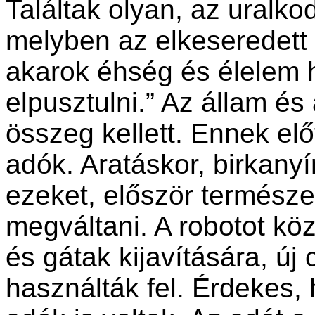
Találtak olyan, az uralko
melyben az elkeseredett 
akarok éhség és élelem h
elpusztulni.” Az állam és
összeg kellett. Ennek el
adók. Aratáskor, birkanyír
ezeket, először természe
megváltani. A robotot köz
és gátak kijavítására, új
használták fel. Érdekes, 