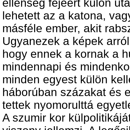
ellenség fejéért külön ut
lehetett az a katona, vag
másféle ember, akit rabs
Ugyanezek a képek arró
hogy ennek a kornak a h
mindennapi és mindenkor
minden egyest külön kelle
háborúban százakat és ez
tettek nyomorulttá egyetle
A szumir kor külpolitiká