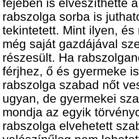
fejében is elveszíthette
rabszolga sorba is juthat
tekintetett. Mint ilyen, é
még saját gazdájával s
részesült. Ha rabszolg
férjhez, ő és gyermeke i
rabszolga szabad nőt ve
ugyan, de gyermekei sza
mondja az egyik törvényc
rabszolga elvehetett sza