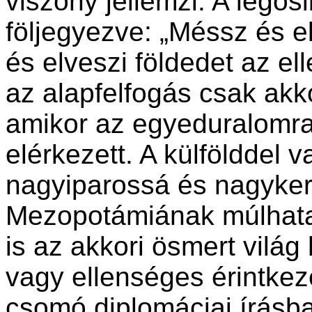
viszony jellemzi. A legősi
följegyezve: „Méssz és el
és elveszi földedet az el
az alapfelfogás csak akk
amikor az egyeduralomra
elérkezett. A külfölddel v
nagyiparossá és nagyker
Mezopotámiának múlhatat
is az akkori ösmert világ
vagy ellenséges érintkez
csomó diplomáciai írásb