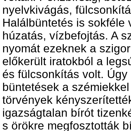
nyelvkivágás, fülcsonkítá
Halálbüntetés is sokféle 
húzatás, vízbefojtás. A sz
nyomát ezeknek a szigor
előkerült iratokból a le
és fülcsonkítás volt. Úgy
büntetések a szémiekkel j
törvények kényszerítetté
igazságtalan bírót tizenk
s örökre megfosztották bír