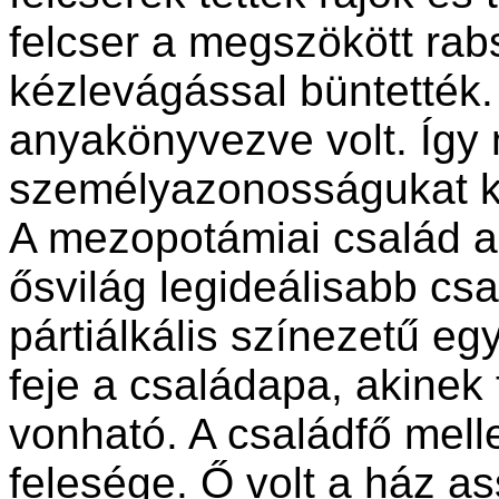
felcser a megszökött rabs
kézlevágással büntették
anyakönyvezve volt. Így 
személyazonosságukat k
A mezopotámiai család a
ősvilág legideálisabb cs
pártiálkális színezetű e
feje a családapa, akine
vonható. A családfő melle
felesége. Ő volt a ház a