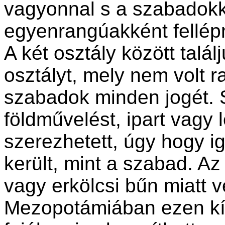
vagyonnal s a szabadok
egyenrangúakként fellép
A két osztály között tal
osztályt, mely nem volt r
szabadok minden jogét. 
földművelést, ipart vagy 
szerezhetett, úgy hogy i
került, mint a szabad. Az
vagy erkölcsi bűn miatt 
Mezopotámiában ezen kí