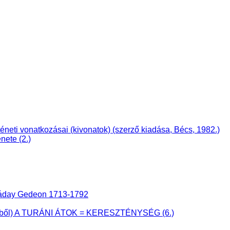
i vonatkozásai (kivonatok) (szerző kiadása, Bécs, 1982.)
nete (2.)
 Ráday Gedeon 1713-1792
önyvből) A TURÁNI ÁTOK = KERESZTÉNYSÉG (6.)