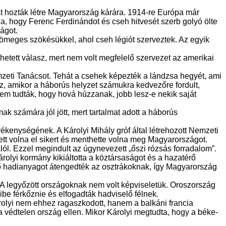
iát hozták létre Magyarország kárára. 1914-re Európa már
a, hogy Ferenc Ferdinándot és cseh hitvesét szerb golyó ölte
lágot.
tömeges szökésükkel, ahol cseh légiót szerveztek. Az egyik
tett válasz, mert nem volt megfelelő szervezet az amerikai
eti Tanácsot. Tehát a csehek képezték a lándzsa hegyét, ami
z, amikor a háborús helyzet számukra kedvezőre fordult,
nem tudták, hogy hová húzzanak, jobb lesz-e nekik saját
k számára jól jött, mert tartalmat adott a háborús
enységének. A Károlyi Mihály gróf által létrehozott Nemzeti
tt volna el sikert és menthette volna meg Magyarországot.
alól. Ezzel megindult az úgynevezett „őszi rózsás forradalom”.
Károlyi kormány kikiáltotta a köztársaságot és a hazatérő
lető hadianyagot átengedték az osztrákoknak, így Magyarország
. A legyőzött országoknak nem volt képviseletük. Oroszország
ibe férkőznie és elfogadták hadviselő félnek.
rolyi nem ehhez ragaszkodott, hanem a balkáni francia
 védtelen ország ellen. Mikor Károlyi megtudta, hogy a béke-