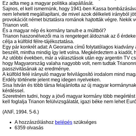
Ez adta meg a magyar politika alapállását.
Sajnos, el kell ismernünk, hogy 1941-ben Kassa bombázásával
nem lehetett megállapítani, de mivel azok délkeleti irányból j
provokációt német biztatásra románok hajtották végre. Nekik v
Trianon volt.
És a magyar nép és kormány tanult-e a múltból?
Trianon haszonélvezői ma is rengeteget áldoznak az ő érdekeik
célja a külföld félre-tájékoztatása.
Egy pár konkrét adat: A Georama című folytatólagos kiadvány 
beszélt, mintha mindig így lett volna. Megkérdeztem a kiadót
Az utóbbi években, már a választások után egy argentin TV cs
hogy Magyarország valaha nagyobb volt, nem tudtak Trianonró
passzivitásának az eredménye.
A külföld felé irányuló magyar felvilágosító irodalom mind ma
Erdély története jelent meg idegen nyelveken.
Sisa István és több társa felajánlotta az új magyar kormányna
kérdéssel.
Szeretném tudni, hogy a jövő magyar kormány több megértést 
kell foglalja Trianon felülvizsgálatát, igazi béke nem lehet Eu
(ANF, 1994. 5-6.)
A hozzászóláshoz
belépés
szükséges
6359 olvasás