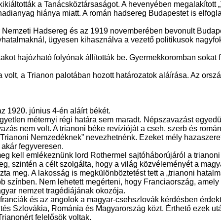
 kikiáltották a Tanácsköztársaságot. A hevenyében megalakítot
hadianyag hiánya miatt. A román hadsereg Budapestet is elfogl
ar Nemzeti Hadsereg és az 1919 novemberében bevonult Budape
talmaknál, ügyesen kihasználva a vezető politikusok nagyfokú 
takot hajózható folyónak állították be. Gyermekkoromban sokat
olt, a Trianon palotában hozott határozatok aláírása. Az orsz
 1920. június 4-én aláírt békét.
gyetlen méternyi régi határa sem maradt. Népszavazást egyedül
zás nem volt. A trianoni béke revízióját a cseh, szerb és ro
 „Trianoni Nemzedéknek” nevezhetnénk. Ezeket mély hazaszerete
, akár fegyveresen.
t meg kell emlékeznünk lord Rothermel sajtóháborújáról a trianoni 
, szintén a célt szolgálta, hogy a világ közvéleményét a magyar
ta meg. A lakosság is megkülönböztetést tett a „trianoni hatalmak
 színben. Nem lehetett megérteni, hogy Franciaország, amely 
agyar nemzet tragédiájának okozója.
franciák és az angolok a magyar-csehszlovák kérdésben érdekt
 döntés Szlovákia, Románia és Magyarország közt. Érthető ezek 
rianonért felelősök voltak.