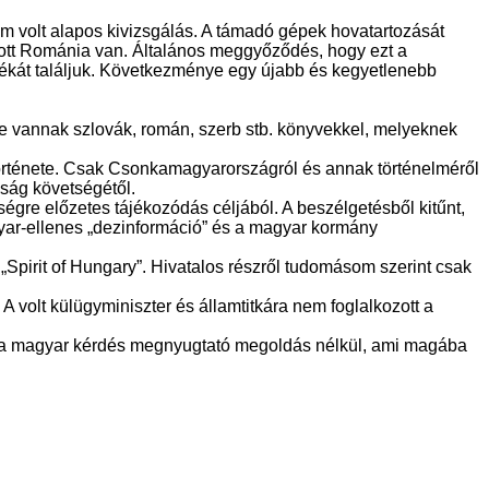
 volt alapos kivizsgálás. A támadó gépek hovatartozását
rt ott Románia van. Általános meggyőződés, hogy ezt a
nyékát találjuk. Következménye egy újabb és kegyetlenebb
ele vannak szlovák, román, szerb stb. könyvekkel, melyeknek
története. Csak Csonkamagyarországról és annak történelméről
aság követségétől.
gre előzetes tájékozódás céljából. A beszélgetésből kitűnt,
gyar-ellenes „dezinformáció” és a magyar kormány
Spirit of Hungary”. Hivatalos részről tudomásom szerint csak
 volt külügyminiszter és államtitkára nem foglalkozott a
rt a magyar kérdés megnyugtató megoldás nélkül, ami magába