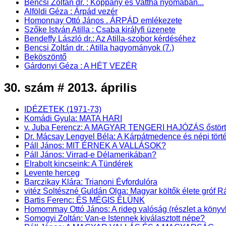
Bencsi Zoltán dr. : Koppány és Vattha nyomában...
Alföldi Géza : Árpád vezér
Homonnay Ottó János . ÁRPÁD emlékezete
Szőke István Atilla : Csaba királyfi üzenete
Bendeffy László dr.: Az Atilla-szobor kérdéséhez
Bencsi Zoltán dr. : Atilla hagyományok (7.)
Beköszöntő
Gárdonyi Géza : A HÉT VEZÉR
30. szám # 2013. április
IDÉZETEK (1971-73)
Komádi Gyula: MATA HARI
v. Juba Ferencz: A MAGYAR TENGERI HAJÓZÁS őstörténet
Dr. Mácsay Lengyel Béla: A Kárpátmedence és népi törté
Páll János: MIT ÉRNEK A VALLÁSOK?
Páll János: Virrad-e Délamerikában?
Elrabolt kincseink: A Tündérek
Levente herceg
Barczikay Klára: Trianoni Évfordulóra
vitéz Soltészné Guldán Olga: Magyar költők élete gróf
Bartis Ferenc: ÉS MÉGIS ÉLÜNK
Homommay Ottó János: A rideg valóság (részlet a k
Somogyi Zoltán: Van-e Istennek kiválasztott népe?