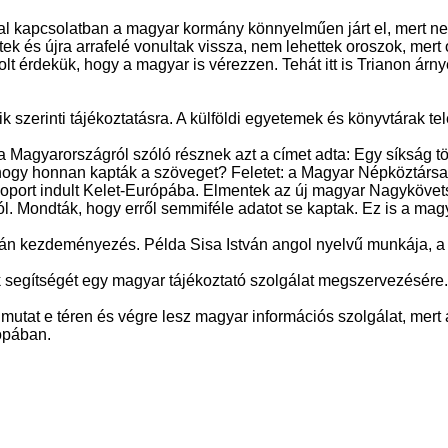
 kapcsolatban a magyar kormány könnyelműen járt el, mert nem
öttek és újra arrafelé vonultak vissza, nem lehettek oroszok, me
olt érdekük, hogy a magyar is vérezzen. Tehát itt is Trianon ár
 szerinti tájékoztatásra. A külföldi egyetemek és könyvtárak t
a Magyarországról szóló résznek azt a címet adta: Egy síkság 
, hogy honnan kapták a szöveget? Feletet: a Magyar Népköztárs
oport indult Kelet-Európába. Elmentek az új magyar Nagykövetsé
l. Mondták, hogy erről semmiféle adatot se kaptak. Ez is a ma
gán kezdeményezés. Példa Sisa István angol nyelvű munkája, a „
k segítségét egy magyar tájékoztató szolgálat megszervezésére. A
mutat e téren és végre lesz magyar információs szolgálat, me
rópában.