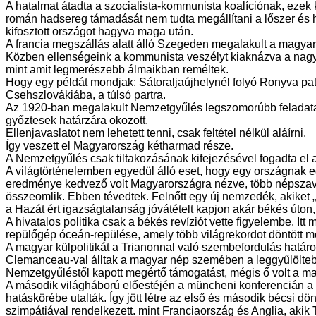
A hatalmat átadta a szocialista-kommunista koalíciónak, ezek
román hadsereg támadását nem tudta megállítani a lőszer és 
kifosztott országot hagyva maga után.
A francia megszállás alatt álló Szegeden megalakult a magy
Közben ellenségeink a kommunista veszélyt kiaknázva a nagyha
mint amit legmerészebb álmaikban reméltek.
Hogy egy példát mondjak: Sátoraljaújhelynél folyó Ronyva pa
Csehszlovákiába, a túlsó partra.
Az 1920-ban megalakult Nemzetgyűlés legszomorúbb feladata v
győztesek határzára okozott.
Ellenjavaslatot nem lehetett tenni, csak feltétel nélkül aláírni.
Így veszett el Magyarország kétharmad része.
A Nemzetgyűlés csak tiltakozásának kifejezésével fogadta el az
A világtörténelemben egyedül álló eset, hogy egy országnak e
eredménye kedvező volt Magyarországra nézve, több népszava
összeomlik. Ebben tévedtek. Felnőtt egy új nemzedék, akiket
a Hazát ért igazságtalanság jóvátételt kapjon akár békés úton
A hivatalos politika csak a békés revíziót vette figyelembe. It
repülőgép óceán-repülése, amely több világrekordot döntött meg
A magyar külpolitikát a Trianonnal való szembefordulás határoz
Clemanceau-val álltak a magyar nép szemében a leggyűlöltebb
Nemzetgyűléstől kapott megértő támogatást, mégis ő volt a m
A második világháború előestéjén a müncheni konferencián a 
hatáskörébe utalták. Így jött létre az első és második bécsi
szimpátiával rendelkezett. mint Franciaország és Anglia, akik T