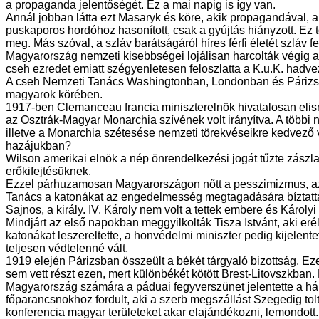
a propaganda jelentőségét. Ez a mai napig is így van.
Annál jobban látta ezt Masaryk és köre, akik propagandával, a
puskaporos hordóhoz hasonított, csak a gyújtás hiányzott. Ez 
meg. Más szóval, a szláv barátságáról híres férfi életét szláv feg
Magyarország nemzeti kisebbségei lojálisan harcolták végig a 
cseh ezredet emiatt szégyenletesen feloszlatta a K.u.K. hadv
A cseh Nemzeti Tanács Washingtonban, Londonban és Párizsban 
magyarok körében.
1917-ben Clemanceau francia miniszterelnök hivatalosan elis
az Osztrák-Magyar Monarchia szívének volt irányítva. A többi
illetve a Monarchia szétesése nemzeti törekvéseikre kedvező vo
hazájukban?
Wilson amerikai elnök a nép önrendelkezési jogát tűzte zászlaj
erőkifejtésüknek.
Ezzel párhuzamosan Magyarországon nőtt a pesszimizmus, az e
Tanács a katonákat az engedelmesség megtagadására bíztatta.
Sajnos, a király. IV. Károly nem volt a tettek embere és Károly
Mindjárt az első napokban meggyilkolták Tisza Istvánt, aki erél
katonákat leszereltette, a honvédelmi miniszter pedig kijelen
teljesen védtelenné vált.
1919 elején Párizsban összeült a békét tárgyaló bizottság. E
sem vett részt ezen, mert különbékét kötött Brest-Litovszkban.
Magyarország számára a páduai fegyverszünet jelentette a háb
főparancsnokhoz fordult, aki a szerb megszállást Szegedig to
konferencia magyar területeket akar elajándékozni, lemondott.