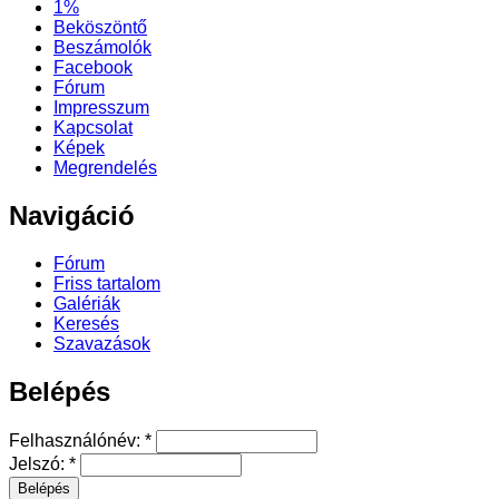
1%
Beköszöntő
Beszámolók
Facebook
Fórum
Impresszum
Kapcsolat
Képek
Megrendelés
Navigáció
Fórum
Friss tartalom
Galériák
Keresés
Szavazások
Belépés
Felhasználónév:
*
Jelszó:
*