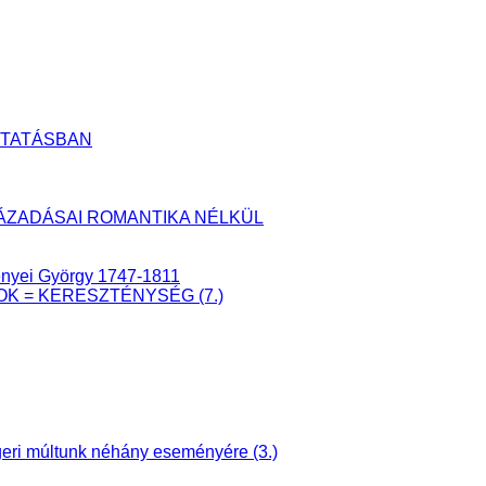
UTATÁSBAN
YLÁZADÁSAI ROMANTIKA NÉLKÜL
senyei György 1747-1811
ÁTOK = KERESZTÉNYSÉG (7.)
ri múltunk néhány eseményére (3.)