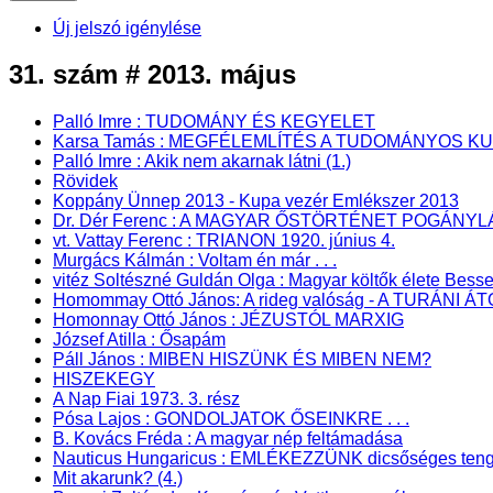
Új jelszó igénylése
31. szám # 2013. május
Palló Imre : TUDOMÁNY ÉS KEGYELET
Karsa Tamás : MEGFÉLEMLÍTÉS A TUDOMÁNYOS K
Palló Imre : Akik nem akarnak látni (1.)
Rövidek
Koppány Ünnep 2013 - Kupa vezér Emlékszer 2013
Dr. Dér Ferenc : A MAGYAR ŐSTÖRTÉNET POGÁN
vt. Vattay Ferenc : TRIANON 1920. június 4.
Murgács Kálmán : Voltam én már . . .
vitéz Soltészné Guldán Olga : Magyar költők élete Bes
Homommay Ottó János: A rideg valóság - A TURÁNI 
Homonnay Ottó János : JÉZUSTÓL MARXIG
József Atilla : Ősapám
Páll János : MIBEN HISZÜNK ÉS MIBEN NEM?
HISZEKEGY
A Nap Fiai 1973. 3. rész
Pósa Lajos : GONDOLJATOK ŐSEINKRE . . .
B. Kovács Fréda : A magyar nép feltámadása
Nauticus Hungaricus : EMLÉKEZZÜNK dicsőséges tenge
Mit akarunk? (4.)