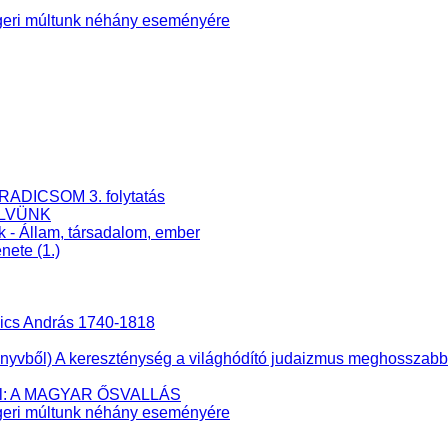
eri múltunk néhány eseményére
RADICSOM 3. folytatás
ELVÜNK
k - Állam, társadalom, ember
nete (1.)
nics András 1740-1818
ből) A kereszténység a világhódító judaizmus meghosszabbíto
éből: A MAGYAR ŐSVALLÁS
eri múltunk néhány eseményére