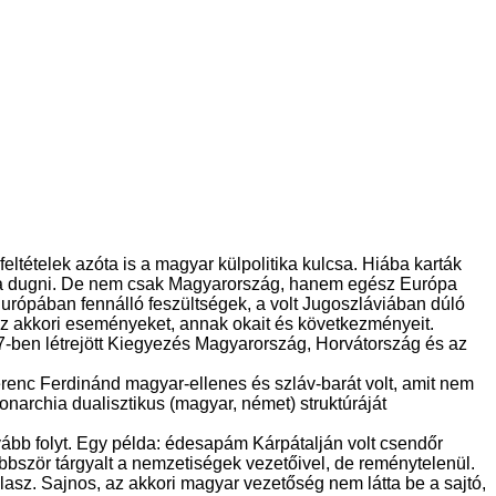
ltételek azóta is a magyar külpolitika kulcsa. Hiába karták
mokba dugni. De nem csak Magyarország, hanem egész Európa
 Európában fennálló feszültségek, a volt Jugoszláviában dúló
az akkori eseményeket, annak okait és következményeit.
7-ben létrejött Kiegyezés Magyarország, Horvátország és az
renc Ferdinánd magyar-ellenes és szláv-barát volt, amit nem
Monarchia dualisztikus (magyar, német) struktúráját
vább folyt. Egy példa: édesapám Kárpátalján volt csendőr
öbbször tárgyalt a nemzetiségek vezetőivel, de reménytelenül.
lasz. Sajnos, az akkori magyar vezetőség nem látta be a sajtó,