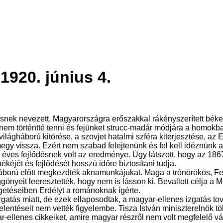
1920. június 4.
snek nevezett, Magyarországra erőszakkal rákényszerített békefe
meg nem történtté tenni és fejünket strucc-madár módjára a ho
ilágháború kitörése, a szovjet hatalmi szféra kiterjesztése, az
gy vissza. Ezért nem szabad felejtenünk és fel kell idéznünk 
ves fejlődésnek volt az eredménye. Úgy látszott, hogy az 186
kéjét és fejlődését hosszú időre biztosítani tudja.
háború előtt megkezdték aknamunkájukat. Maga a trónörökös, Fe
ggönyeit leeresztették, hogy nem is lásson ki. Bevallott célja a 
lgetéseiben Erdélyt a románoknak ígérte.
zgatás miatt, de ezek ellaposodtak, a magyar-ellenes izgatás to
elentéseit nem vették figyelembe. Tisza István miniszterelnök t
-ellenes cikkeiket, amire magyar részről nem volt megfelelő vá