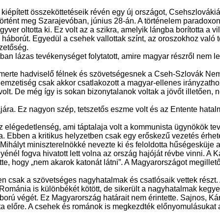
 kiépített összeköttetéseik révén egy új országot, Csehszlovák
történt meg Szarajevóban, június 28-án. A történelem paradoxon
yver oltotta ki. Ez volt az a szikra, amelyik lángba borította a vi
háborút. Egyedül a csehek vallottak színt, az oroszokhoz való 
ezetőség.
lázas tevékenységet folytatott, amire magyar részről nem lehe
merte hadviselő félnek és szövetségesnek a Cseh-Szlovák Nemz
 nemzetiség csak akkor csatlakozott a magyar-ellenes irányzatho
lt. De még így is sokan bizonytalanok voltak a jövőt illetően, 
ára. Ez nagyon szép, tetszetős eszme volt és az Entente hatalma
légedetlenség, ami táptalaja volt a kommunista ügynökök tevék
 Ebben a kritikus helyzetben csak egy erőskezű vezetés érhete
i Mihályt miniszterelnökké nevezte ki és feloldotta hűségesküje 
yénél fogva hivatott lett volna az ország hajóját révbe vinni. A 
tette, hogy „nem akarok katonát látni”. A Magyarországot megil
zen csak a szövetséges nagyhatalmak és csatlósaik vettek részt
 Románia is különbékét kötött, de sikerült a nagyhatalmak kegye
orú végét. Ez Magyarország határait nem érintette. Sajnos, Ká
lta előre. A csehek és románok is megkezdték előnyomulásukat a