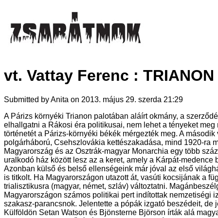
vt. Vattay Ferenc : TRIANON 
Submitted by Anita on 2013. május 29. szerda 21:29
A Párizs környéki Trianon palotában aláírt okmány, a szerződé
elhallgatni a Rákosi éra politikusai, nem lehet a tényeket 
történetét a Párizs-környéki békék mérgezték meg. A második v
polgárháború, Csehszlovákia kettészakadása, mind 1920-ra me
Magyarország és az Osztrák-magyar Monarchia egy több száz é
uralkodó ház között lesz az a keret, amely a Kárpát-medence bé
Azonban külső és belső ellenségeink már jóval az első világ
is titkolt. Ha Magyarországon utazott át, vasúti kocsijának a fü
trialisztikusra (magyar, német, szláv) változtatni. Magánbeszé
Magyarországon számos politikai pert indítottak nemzetiségi i
szakasz-parancsnok. Jelentette a pópák izgató beszédeit, de j
Külföldön Setan Watson és Bjönsterne Björson írták alá magyar