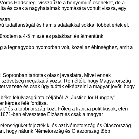
t „Vörös Hadsereg” visszaűzte a benyomuló cseheket, de a
alta és csak a nagyhatalmak nyomására vonult vissza, egy
stre.
tudatlanságát és hamis adataikkal sokkal többet értek el,
 fürödtem a 4-5 m széles patakban és átmentünk
ág a legnagyobb nyomorban volt, közel az éhínséghez, amit a
 Sopronban tartottak olasz javaslatra. Mivel ennek
mán szövetség megakadályozta. Remélték, hogy Magyarország
t vezette és csak úgy tudták elképzelni a magyar jövőt, hogy
béke felülvizsgálata céljából. A „Justice for Hungary”
 kérdés felé fordítsa.
” és a többi ország közt. Főleg a francia politikusok, élén
1871-ben elvesztette Elzászt és csak a magyar
elenségüket fejezték ki és azt Németország és Olaszország
után, hogy nálunk Németország és Olaszország több