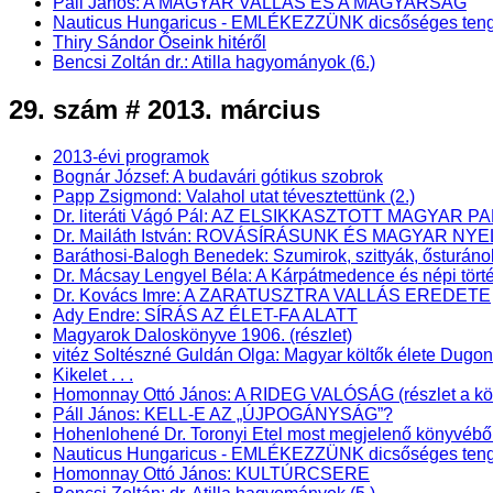
Páll János: A MAGYAR VALLÁS ÉS A MAGYARSÁG
Nauticus Hungaricus - EMLÉKEZZÜNK dicsőséges teng
Thiry Sándor Őseink hitéről
Bencsi Zoltán dr.: Atilla hagyományok (6.)
29. szám # 2013. március
2013-évi programok
Bognár József: A budavári gótikus szobrok
Papp Zsigmond: Valahol utat tévesztettünk (2.)
Dr. literáti Vágó Pál: AZ ELSIKKASZTOTT MAGYAR PA
Dr. Mailáth István: ROVÁSÍRÁSUNK ÉS MAGYAR NY
Baráthosi-Balogh Benedek: Szumirok, szittyák, ősturáno
Dr. Mácsay Lengyel Béla: A Kárpátmedence és népi törté
Dr. Kovács Imre: A ZARATUSZTRA VALLÁS EREDETE
Ady Endre: SÍRÁS AZ ÉLET-FA ALATT
Magyarok Daloskönyve 1906. (részlet)
vitéz Soltészné Guldán Olga: Magyar költők élete Dugo
Kikelet . . .
Homonnay Ottó János: A RIDEG VALÓSÁG (részlet a könyv
Páll János: KELL-E AZ „ÚJPOGÁNYSÁG”?
Hohenlohené Dr. Toronyi Etel most megjelenő könyv
Nauticus Hungaricus - EMLÉKEZZÜNK dicsőséges teng
Homonnay Ottó János: KULTÚRCSERE