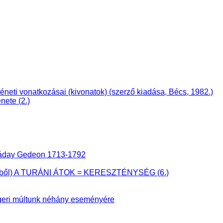
i vonatkozásai (kivonatok) (szerző kiadása, Bécs, 1982.)
nete (2.)
 Ráday Gedeon 1713-1792
önyvből) A TURÁNI ÁTOK = KERESZTÉNYSÉG (6.)
eri múltunk néhány eseményére