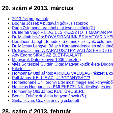
29. szám # 2013. március
2013-évi programok
Bognár József: A budavári gótikus szobrok
Papp Zsigmond: Valahol utat tévesztettünk (2.)
Dr. literáti Vágó Pál: AZ ELSIKKASZTOTT MAGYAR PA
Dr. Mailáth István: ROVÁSÍRÁSUNK ÉS MAGYAR NY
Baráthosi-Balogh Benedek: Szumirok, szittyák, ősturáno
Dr. Mácsay Lengyel Béla: A Kárpátmedence és népi törté
Dr. Kovács Imre: A ZARATUSZTRA VALLÁS EREDETE
Ady Endre: SÍRÁS AZ ÉLET-FA ALATT
Magyarok Daloskönyve 1906. (részlet)
vitéz Soltészné Guldán Olga: Magyar költők élete Dugo
Kikelet . . .
Homonnay Ottó János: A RIDEG VALÓSÁG (részlet a könyv
Páll János: KELL-E AZ „ÚJPOGÁNYSÁG”?
Hohenlohené Dr. Toronyi Etel most megjelenő könyv
Nauticus Hungaricus - EMLÉKEZZÜNK dicsőséges teng
Homonnay Ottó János: KULTÚRCSERE
Bencsi Zoltán: dr. Atilla hagyományok (5.)
Sinka István: Csak ezer évig esküdött
28. szám # 2013. február