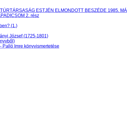
ÉS KULTÚRTÁRSASÁG ESTJÉN ELMONDOTT BESZÉDE 1985. MÁ
APADICSOM 2. rész
ben? (1.)
dányi József (1725-1801)
nyvből)
lló Imre könyvismertetése