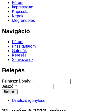
Fórum
Impresszum
Kapcsolat
Képek
Megrendelés
Navigáció
Fórum
Friss tartalom
Galériák
Keresés
Szavazások
Belépés
Felhasználónév:
*
Jelszó:
*
Új jelszó igénylése
31. szám # 2013. május