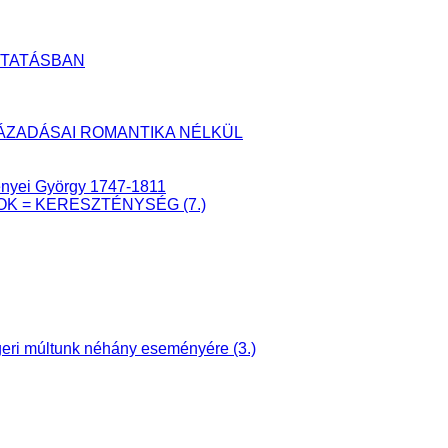
UTATÁSBAN
YLÁZADÁSAI ROMANTIKA NÉLKÜL
senyei György 1747-1811
ÁTOK = KERESZTÉNYSÉG (7.)
ri múltunk néhány eseményére (3.)