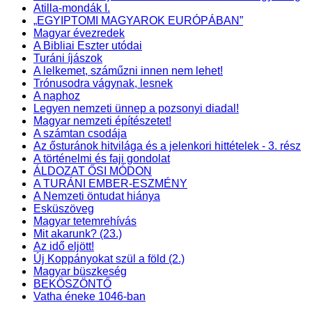
Atilla-mondák I.
„EGYIPTOMI MAGYAROK EURÓPÁBAN”
Magyar évezredek
A Bibliai Eszter utódai
Turáni íjászok
A lelkemet, száműzni innen nem lehet!
Trónusodra vágynak, lesnek
A naphoz
Legyen nemzeti ünnep a pozsonyi diadal!
Magyar nemzeti építészetet!
A számtan csodája
Az ősturánok hitvilága és a jelenkori hittételek - 3. rész
A történelmi és faji gondolat
ÁLDOZAT ŐSI MÓDON
A TURÁNI EMBER-ESZMÉNY
A Nemzeti öntudat hiánya
Esküszöveg
Magyar tetemrehívás
Mit akarunk? (23.)
Az idő eljött!
Új Koppányokat szül a föld (2.)
Magyar büszkeség
BEKÖSZÖNTŐ
Vatha éneke 1046-ban