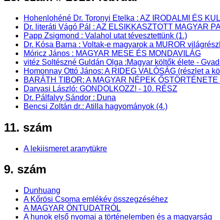
Hohenlohéné Dr. Toronyi Etelka : AZ IRODALMI 
Dr. literáti Vágó Pál : AZ ELSIKKASZTOTT MAGYAR P
Papp Zsigmond : Valahol utat tévesztettünk (1.)
Dr. Kósa Barna : Voltak-e magyarok a MUROR világrész
Móricz János : MAGYAR MESE ÉS MONDAVILÁG
vitéz Soltészné Guldán Olga :Magyar költők élete - Gva
Homonnay Ottó János: A RIDEG VALÓSÁG (részlet a kö
BARÁTH TIBOR: A MAGYAR NÉPEK ŐSTÖRTÉNETE - Pa
Darvasi László: GONDOLKOZZ! - 10. RÉSZ
Dr. Pálfalvy Sándor : Duna
Bencsi Zoltán dr.: Atilla hagyományok (4.)
11. szám
A lekiismeret aranytükre
9. szám
Dunhuang
A Kőrösi Csoma emlékév összegzéséhez
A MAGYAR ÖNTUDATRÓL
A hunok első nyomai a történelemben és a magyarság