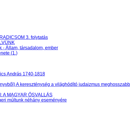
RADICSOM 3. folytatás
ELVÜNK
k - Állam, társadalom, ember
nete (1.)
nics András 1740-1818
ből) A kereszténység a világhódító judaizmus meghosszabbíto
éből: A MAGYAR ŐSVALLÁS
eri múltunk néhány eseményére