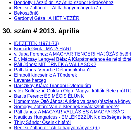
Bendeffy László dr.: Az Atilla-szobor kérdéséhez
Bencsi Zoltán dr. : Atilla hagyományok (7.)
Beköszöntő
Gárdonyi Géza : A HÉT VEZÉR
30. szám # 2013. április
IDÉZETEK (1971-73)
Komádi Gyula: MATA HARI
v. Juba Ferencz: A MAGYAR TENGERI HAJÓZÁS őstörténet
Dr. Mácsay Lengyel Béla: A Kárpátmedence és népi törté
Páll János: MIT ÉRNEK A VALLÁSOK?
Páll János: Virrad-e Délamerikában?
Elrabolt kincseink: A Tündérek
Levente herceg
Barczikay Klára: Trianoni Évfordulóra
vitéz Soltészné Guldán Olga: Magyar költők élete gróf
Bartis Ferenc: ÉS MÉGIS ÉLÜNK
Homommay Ottó János: A rideg valóság (részlet a k
Somogyi Zoltán: Van-e Istennek kiválasztott népe?
Páll János: A MAGYAR VALLÁS ÉS A MAGYARSÁG
Nauticus Hungaricus - EMLÉKEZZÜNK dicsőséges teng
Thiry Sándor Őseink hitéről
Bencsi Zoltán dr.: Atilla hagyományok (6.)