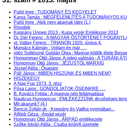
Palló Imre : TUDOMÁNY ÉS KEGYELET
Karsa Tamás : MEGFÉLEMLÍTÉS A TUDOMÁNYOS K
Palló Imre : Akik nem akarnak látni (1.)
Rövidek
Koppány Ünnep 2013 - Kupa vezér Emlékszer 2013
Dr. Dér Ferenc : A MAGYAR ŐSTÖRTÉNET POGÁN
vt. Vattay Ferenc : TRIANON 1920. június 4.
Murgács Kálmán : Voltam én már . . .
vitéz Soltészné Guldán Olga : Magyar költők élete Bes
Homommay Ottó János: A rideg valóság - A TURÁNI 
Homonnay Ottó János : JÉZUSTÓL MARXIG
József Atilla : Ősapám
Páll János : MIBEN HISZÜNK ÉS MIBEN NEM?
HISZEKEGY
A Nap Fiai 1973. 3. rész
Pósa Lajos : GONDOLJATOK ŐSEINKRE . . .
B. Kovács Fréda : A magyar nép feltámadása
Nauticus Hungaricus : EMLÉKEZZÜNK dicsőséges tenge
Mit akarunk? (4.)
Bencsi Zoltán dr. : Koppány és Vattha nyomában...
Alföldi Géza : Árpád vezér
Homonnay Ottó János . ÁRPÁD emlékezete
Szőke István Atilla : Csaba királyfi üzenete