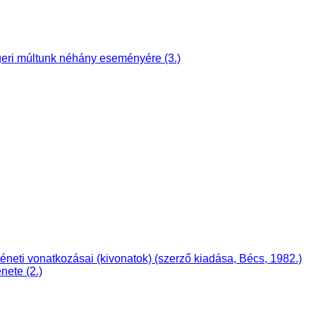
ri múltunk néhány eseményére (3.)
i vonatkozásai (kivonatok) (szerző kiadása, Bécs, 1982.)
nete (2.)