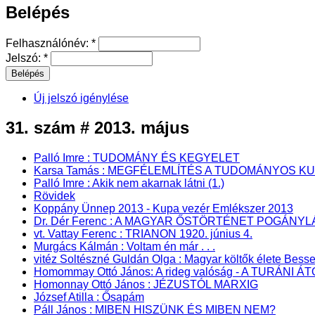
Belépés
Felhasználónév:
*
Jelszó:
*
Új jelszó igénylése
31. szám # 2013. május
Palló Imre : TUDOMÁNY ÉS KEGYELET
Karsa Tamás : MEGFÉLEMLÍTÉS A TUDOMÁNYOS K
Palló Imre : Akik nem akarnak látni (1.)
Rövidek
Koppány Ünnep 2013 - Kupa vezér Emlékszer 2013
Dr. Dér Ferenc : A MAGYAR ŐSTÖRTÉNET POGÁN
vt. Vattay Ferenc : TRIANON 1920. június 4.
Murgács Kálmán : Voltam én már . . .
vitéz Soltészné Guldán Olga : Magyar költők élete Bes
Homommay Ottó János: A rideg valóság - A TURÁNI 
Homonnay Ottó János : JÉZUSTÓL MARXIG
József Atilla : Ősapám
Páll János : MIBEN HISZÜNK ÉS MIBEN NEM?