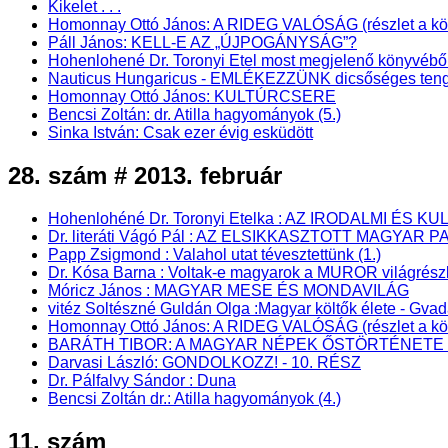
Kikelet . . .
Homonnay Ottó János: A RIDEG VALÓSÁG (részlet a könyv
Páll János: KELL-E AZ „ÚJPOGÁNYSÁG”?
Hohenlohené Dr. Toronyi Etel most megjelenő könyv
Nauticus Hungaricus - EMLÉKEZZÜNK dicsőséges teng
Homonnay Ottó János: KULTÚRCSERE
Bencsi Zoltán: dr. Atilla hagyományok (5.)
Sinka István: Csak ezer évig esküdött
28. szám # 2013. február
Hohenlohéné Dr. Toronyi Etelka : AZ IRODALMI 
Dr. literáti Vágó Pál : AZ ELSIKKASZTOTT MAGYAR P
Papp Zsigmond : Valahol utat tévesztettünk (1.)
Dr. Kósa Barna : Voltak-e magyarok a MUROR világrész
Móricz János : MAGYAR MESE ÉS MONDAVILÁG
vitéz Soltészné Guldán Olga :Magyar költők élete - Gva
Homonnay Ottó János: A RIDEG VALÓSÁG (részlet a kö
BARÁTH TIBOR: A MAGYAR NÉPEK ŐSTÖRTÉNETE - Pa
Darvasi László: GONDOLKOZZ! - 10. RÉSZ
Dr. Pálfalvy Sándor : Duna
Bencsi Zoltán dr.: Atilla hagyományok (4.)
11. szám