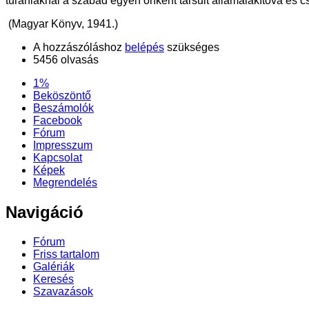
turániaknál a szabad egyén önként társult államalakítóvá és cs
(Magyar Könyv, 1941.)
A hozzászóláshoz
belépés
szükséges
5456 olvasás
1%
Beköszöntő
Beszámolók
Facebook
Fórum
Impresszum
Kapcsolat
Képek
Megrendelés
Navigáció
Fórum
Friss tartalom
Galériák
Keresés
Szavazások