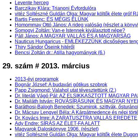
Levente herceg
Barczikay Klára: Trianoni Évfordulóra
vitéz Soltészné Guldán Olga: Magyar költők élete gróf
Bartis Ferenc: ÉS MÉGIS ÉLÜNK
Homommay Ottó János: A rideg valóság (részlet a k
Somogyi Zoltán: Van-e Istennek kiválasztott népe?
Páll János: A MAGYAR VALLÁS ÉS A MAGYARSÁG
Nauticus Hungaricus - EMLÉKEZZÜNK dicsőséges teng
Thiry Sándor Őseink hitéről
Bencsi Zoltán dr.: Atilla hagyományok (6.)
29. szám # 2013. március
2013-évi programok
Bognár József: A budavári gótikus szobrok
Papp Zsigmond: Valahol utat tévesztettünk (2.)
Dr. literáti Vágó Pál: AZ ELSIKKASZTOTT MAGYAR PA
Dr. Mailáth István: ROVÁSÍRÁSUNK ÉS MAGYAR NY
Baráthosi-Balogh Benedek: Szumirok, szittyák, ősturáno
Dr. Mácsay Lengyel Béla: A Kárpátmedence és népi törté
Dr. Kovács Imre: A ZARATUSZTRA VALLÁS EREDETE
Ady Endre: SÍRÁS AZ ÉLET-FA ALATT
Magyarok Daloskönyve 1906. (részlet)
vitéz Soltészné Guldán Olga: Magyar költők élete Dugo