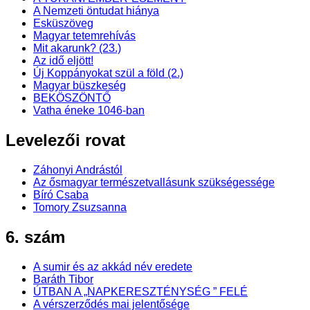
A Nemzeti öntudat hiánya
Esküszöveg
Magyar tetemrehívás
Mit akarunk? (23.)
Az idő eljött!
Új Koppányokat szül a föld (2.)
Magyar büszkeség
BEKÖSZÖNTŐ
Vatha éneke 1046-ban
Levelezői rovat
Záhonyi Andrástól
Az ősmagyar természetvallásunk szükségessége
Bíró Csaba
Tomory Zsuzsanna
6. szám
A sumir és az akkád név eredete
Baráth Tibor
ÚTBAN A „NAPKERESZTÉNYSÉG ” FELÉ
A vérszerződés mai jelentősége