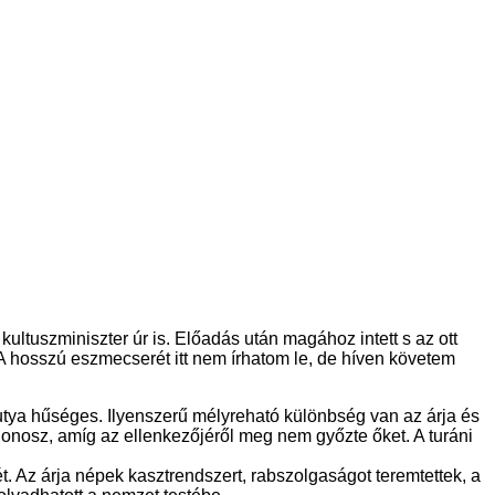
ultuszminiszter úr is. Előadás után magához intett s az ott
A hosszú eszmecserét itt nem írhatom le, de híven követem
kutya hűséges. Ilyenszerű mélyreható különbség van az árja és
 gonosz, amíg az ellenkezőjéről meg nem győzte őket. A turáni
ét. Az árja népek kasztrendszert, rabszolgaságot teremtettek, a