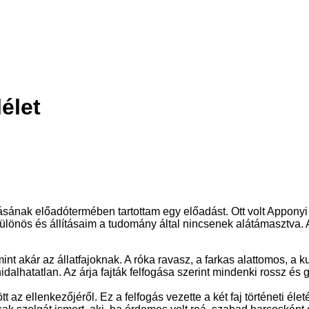
élet
ásának előadótermében tartottam egy előadást. Ott volt Apponyi k
ülönös és állításaim a tudomány által nincsenek alátámasztva. 
t akár az állatfajoknak. A róka ravasz, a farkas alattomos, a 
dalhatatlan. Az árja fajták felfogása szerint mindenki rossz és
z ellenkezőjéről. Ez a felfogás vezette a két faj történeti élet