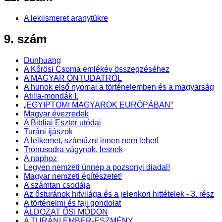
A lekiismeret aranytükre
9. szám
Dunhuang
A Kőrösi Csoma emlékév összegzéséhez
A MAGYAR ÖNTUDATRÓL
A hunok első nyomai a történelemben és a magyarság
Atilla-mondák I.
„EGYIPTOMI MAGYAROK EURÓPÁBAN”
Magyar évezredek
A Bibliai Eszter utódai
Turáni íjászok
A lelkemet, száműzni innen nem lehet!
Trónusodra vágynak, lesnek
A naphoz
Legyen nemzeti ünnep a pozsonyi diadal!
Magyar nemzeti építészetet!
A számtan csodája
Az ősturánok hitvilága és a jelenkori hittételek - 3. rész
A történelmi és faji gondolat
ÁLDOZAT ŐSI MÓDON
A TURÁNI EMBER-ESZMÉNY