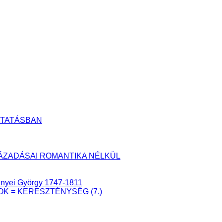
UTATÁSBAN
YLÁZADÁSAI ROMANTIKA NÉLKÜL
senyei György 1747-1811
ÁTOK = KERESZTÉNYSÉG (7.)