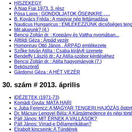
HISZEKEGY
A Nap Fiai 1973. 3. rész
Pósa Lajos : GONDOLJATOK ŐSEINKRE . . .
B. Kovács Fréda : A magyar nép feltámadása
Nauticus Hungaricus : EMLÉKEZZÜNK dicsőséges tenge
Mit akarunk? (4.)
Bencsi Zoltán dr. : Koppány és Vattha nyomában...
Alföldi Géza : Árpád vezér
Homonnay Ottó János . ÁRPÁD emlékezete
Szőke István Atilla : Csaba királyfi üzenete
Bendeffy László dr.: Az Atilla-szobor kérdéséhez
Bencsi Zoltán dr. : Atilla hagyományok (7.)
Beköszöntő
Gárdonyi Géza : A HÉT VEZÉR
30. szám # 2013. április
IDÉZETEK (1971-73)
Komádi Gyula: MATA HARI
v. Juba Ferencz: A MAGYAR TENGERI HAJÓZÁS őstörténet
Dr. Mácsay Lengyel Béla: A Kárpátmedence és népi törté
Páll János: MIT ÉRNEK A VALLÁSOK?
Páll János: Virrad-e Délamerikában?
Elrabolt kincseink: A Tündérek