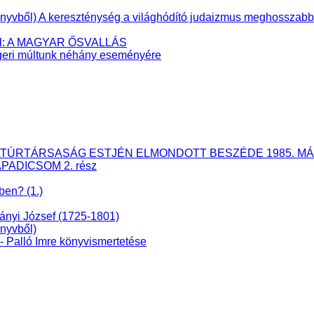
ből) A kereszténység a világhódító judaizmus meghosszabbíto
éből: A MAGYAR ŐSVALLÁS
eri múltunk néhány eseményére
ÉS KULTÚRTÁRSASÁG ESTJÉN ELMONDOTT BESZÉDE 1985. MÁ
APADICSOM 2. rész
ben? (1.)
dányi József (1725-1801)
nyvből)
lló Imre könyvismertetése