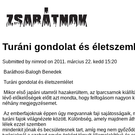
Turáni gondolat és életszeml
Submitted by nimrod on 2011. március 22. kedd 15:20
Baráthosi-Balogh Benedek
Turáni gondolat és életszemlélet
Mikor első japáni utamról hazakerültem, az Iparcsarnok kiállít
lévő előkelőségek előtt azt mondta, hogy felfogásom nagyon k
néhány megjegyzésemet.
Az emberfajoknak éppen úgy megvannak faji sajátosságaik, min
turáni fajok világnézete között. Különbség, amely majdnem áthi
lélek ezzel szemben
mindenkit jónak és becsületesnek tart, amíg meg nem győződött a