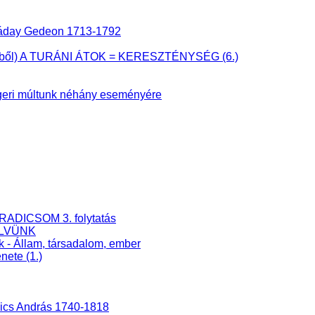
 Ráday Gedeon 1713-1792
önyvből) A TURÁNI ÁTOK = KERESZTÉNYSÉG (6.)
eri múltunk néhány eseményére
RADICSOM 3. folytatás
ELVÜNK
k - Állam, társadalom, ember
nete (1.)
nics András 1740-1818