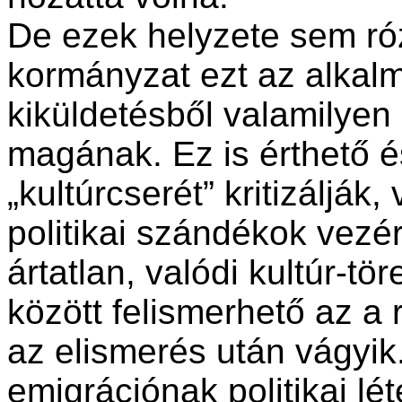
De ezek helyzete sem ró
kormányzat ezt az alkalm
kiküldetésből valamilyen 
magának. Ez is érthető és
„kultúrcserét” kritizálják,
politikai szándékok vezér
ártatlan, valódi kultúr-t
között felismerhető az a 
az elismerés után vágyi
emigrációnak politikai lé