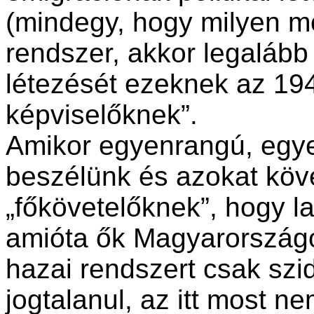
(mindegy, hogy milyen mó
rendszer, akkor legalább 
létezését ezeknek az 1945
képviselőknek”.
Amikor egyenrangú, egyen
beszélünk és azokat köve
„főkövetelőknek”, hogy la
amióta ők Magyarországot
hazai rendszert csak szi
jogtalanul, az itt most n