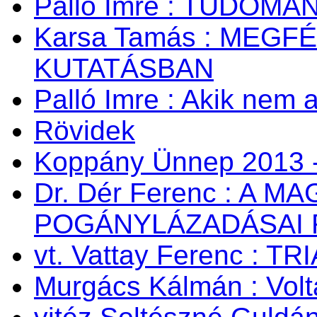
Palló Imre : TUDOM
Karsa Tamás : MEG
KUTATÁSBAN
Palló Imre : Akik nem a
Rövidek
Koppány Ünnep 2013 -
Dr. Dér Ferenc : A
POGÁNYLÁZADÁSAI 
vt. Vattay Ferenc : TR
Murgács Kálmán : Volta