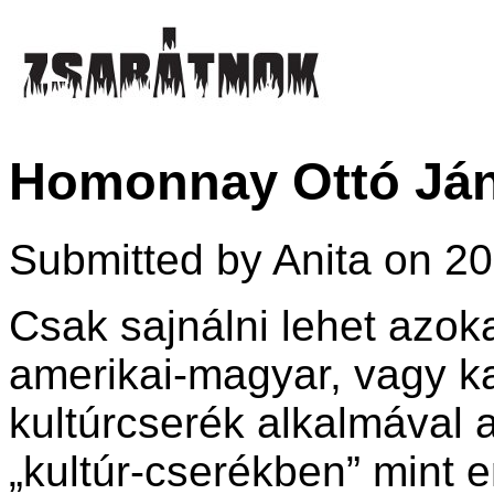
Homonnay Ottó J
Submitted by Anita on 20
Csak sajnálni lehet azok
amerikai-magyar, vagy k
kultúrcserék alkalmával 
„kultúr-cserékben” mint 