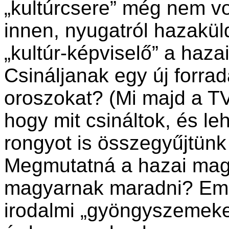
„kultúrcsere” még nem vo
innen, nyugatról hazakü
„kultúr-képviselő” a haz
Csináljanak egy új forrad
oroszokat? (Mi majd a T
hogy mit csináltok, és le
rongyot is összegyűjtünk
Megmutatná a hazai mag
magyarnak maradni? Emi
irodalmi „gyöngyszemeket