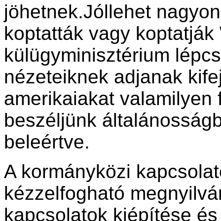
jöhetnek.Jóllehet nagyon
koptatták vagy koptatjá
külügyminisztérium lépcső
nézeteiknek adjanak kife
amerikaiakat valamilyen 
beszéljünk általánosságb
beleértve.
A kormányközi kapcsola
kézzelfogható megnyilvá
kapcsolatok kiépítése és 