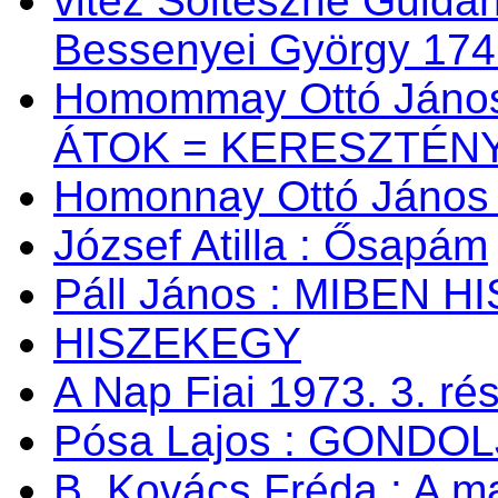
vitéz Soltészné Guldán
Bessenyei György 174
Homommay Ottó János:
ÁTOK = KERESZTÉNY
Homonnay Ottó Jáno
József Atilla : Ősapám
Páll János : MIBEN 
HISZEKEGY
A Nap Fiai 1973. 3. ré
Pósa Lajos : GONDOL
B. Kovács Fréda : A m