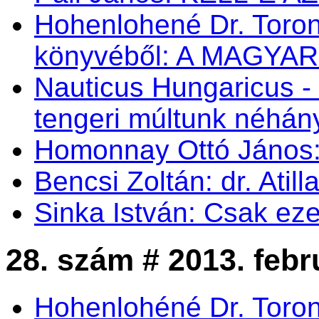
Hohenlohené Dr. Toron
könyvéből: A MAGYA
Nauticus Hungaricus
tengeri múltunk néhá
Homonnay Ottó Jáno
Bencsi Zoltán: dr. Atil
Sinka István: Csak eze
28. szám # 2013. febr
Hohenlohéné Dr. Toro