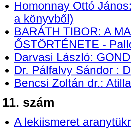
Homonnay Ottó János
a könyvből)
BARÁTH TIBOR: A M
ŐSTÖRTÉNETE - Palló
Darvasi László: GON
Dr. Pálfalvy Sándor : 
Bencsi Zoltán dr.: Atil
11. szám
A lekiismeret aranytük