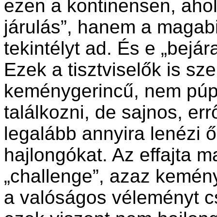
ezen a kontinensen, aho
járulás”, hanem a magabi
tekintélyt ad. És e „bejá
Ezek a tisztviselők is sz
keménygerincű, nem púp
találkozni, de sajnos, errő
legalább annyira lenézi ő
hajlongókat. Az effajta 
„challenge”, azaz kemény
a valóságos véleményt c