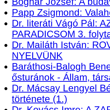
Bognár József: A buda
Papp Zsigmond: Valahol
Dr. literáti Vágó Pá
PARADICSOM 3. folyt
Dr. Mailáth István:
NYELVÜNK
Baráthosi-Balogh Bene
ősturánok - Állam, tá
Dr. Mácsay Lengyel Bé
története (1.)
Dr. Kovács Imre: A 