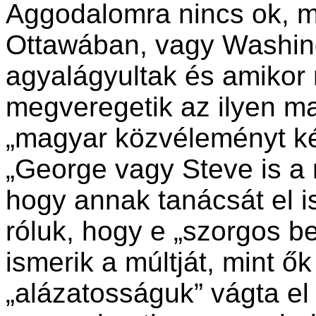
Aggodalomra nincs ok, me
Ottawában, vagy Washi
agyalágyultak és amikor
megveregetik az ilyen ma
„magyar közvéleményt kép
„George vagy Steve is a n
hogy annak tanácsát el is
róluk, hogy e „szorgos b
ismerik a múltját, mint 
„alázatosságuk” vágta el 