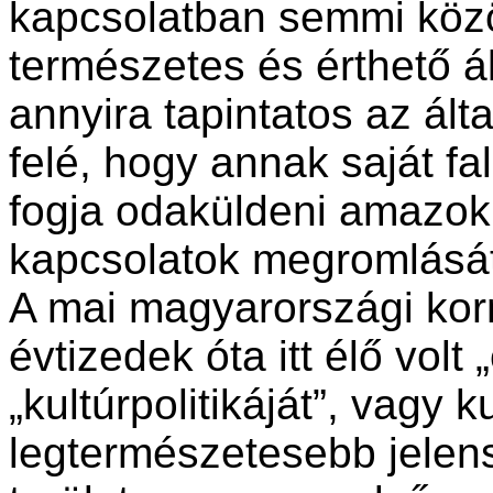
kapcsolatban semmi közö
természetes és érthető á
annyira tapintatos az álta
felé, hogy annak saját fa
fogja odaküldeni amazok
kapcsolatok megromlásá
A mai magyarországi kor
évtizedek óta itt élő volt
„kultúrpolitikáját”, vagy k
legtermészetesebb jelen