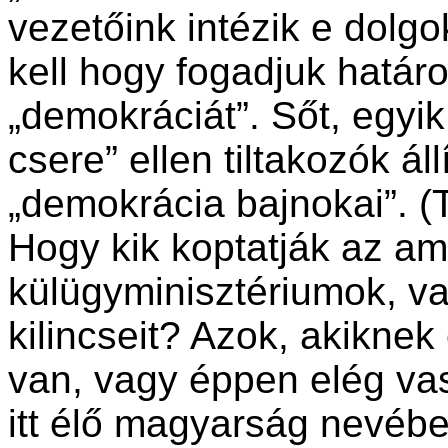
vezetőink intézik e dolgo
kell hogy fogadjuk határo
„demokráciát”. Sőt, egyik
csere” ellen tiltakozók ál
„demokrácia bajnokai”. (T
Hogy kik koptatják az am
külügyminisztériumok, v
kilincseit? Azok, akiknek
van, vagy éppen elég va
itt élő magyarság nevében