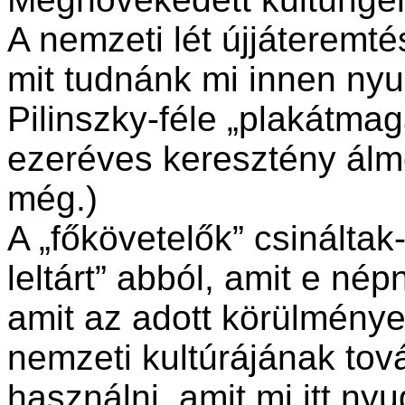
A nemzeti lét újjáterem
mit tudnánk mi innen nyug
Pilinszky-féle „plakátma
ezeréves keresztény álmo
még.)
A „főkövetelők” csináltak
leltárt” abból, amit e né
amit az adott körülménye
nemzeti kultúrájának tová
használni, amit mi itt ny