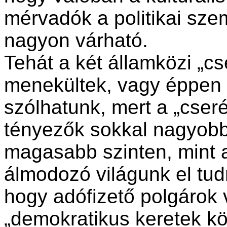
mérvadók a politikai sz
nagyon várható.
Tehát a két államközi „c
menekültek, vagy éppen
szólhatunk, mert a „cseré
tényezők sokkal nagyobb
magasabb szinten, mint a
álmodozó világunk el tud
hogy adófizető polgárok 
„demokratikus keretek kö