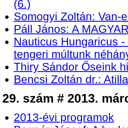
(6.)
Somogyi Zoltán: Van-e 
Páll János: A MAGY
Nauticus Hungaricus
tengeri múltunk néhá
Thiry Sándor Őseink hi
Bencsi Zoltán dr.: Atil
29. szám # 2013. már
2013-évi programok