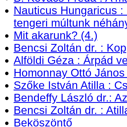
Nauticus Hungaricus
tengeri múltunk néhán
Mit akarunk? (4.)
Bencsi Zoltán dr. : Ko
Alföldi Géza : Árpád v
Homonnay Ottó János
Szőke István Atilla : C
Bendeffy László dr.: A
Bencsi Zoltán dr. : Ati
Beköszöntő