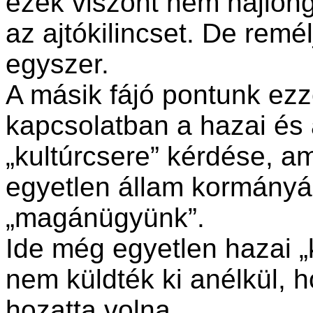
ezek viszont nem hajlon
az ajtókilincset. De remé
egyszer.
A másik fájó pontunk ezze
kapcsolatban a hazai és 
„kultúrcsere” kérdése, am
egyetlen állam kormányá
„magánügyünk”.
Ide még egyetlen hazai „k
nem küldték ki anélkül, h
hozatta volna.