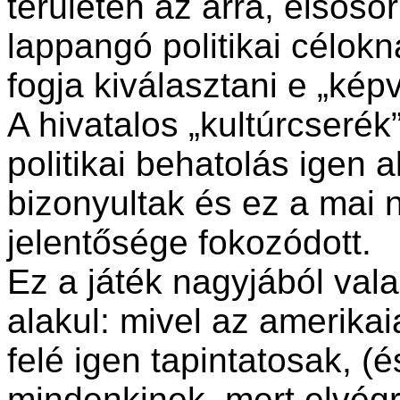
területen az arra, elsőso
lappangó politikai célok
fogja kiválasztani e „képv
A hivatalos „kultúrcserék
politikai behatolás igen
bizonyultak és ez a mai 
jelentősége fokozódott.
Ez a játék nagyjából va
alakul: mivel az amerika
felé igen tapintatosak, (és
mindenkinek, mert elvégre