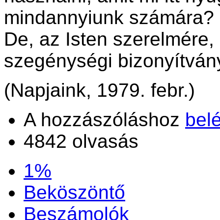
mindannyiunk számára?
De, az Isten szerelmére,
szegénységi bizonyítván
(Napjaink, 1979. febr.)
A hozzászóláshoz
bel
4842 olvasás
1%
Beköszöntő
Beszámolók