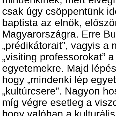
csak úgy csöppentünk ide
baptista az elnök, előszö
Magyarországra. Erre Bud
„prédikátorait”, vagyis a
„visiting professorokat” 
egyetemekre. Majd lépés
hogy „mindenki lép egyet
„kultúrcsere”. Nagyon hos
míg végre esetleg a vis
hogy valóban a kulturál