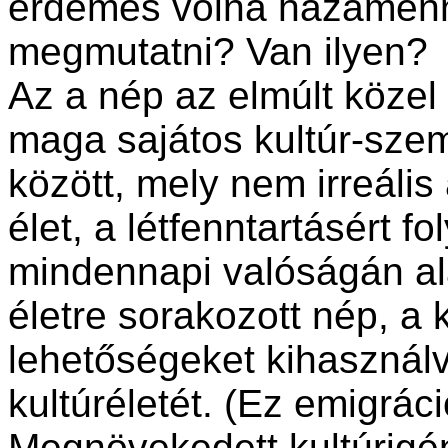
érdemes volna hazamenn
megmutatni? Van ilyen?
Az a nép az elmúlt közel 
maga sajátos kultúr-szem
között, mely nem irreáli
élet, a létfenntartásért f
mindennapi valóságán ala
életre sorakozott nép, a
lehetőségeket kihasznál
kultúréletét. (Ez emigrác
Megnövekedett kultúrigén