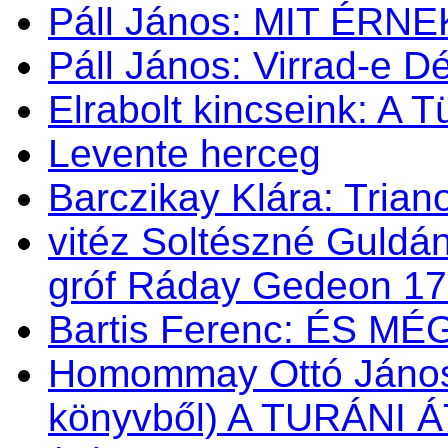
Páll János: MIT ÉRN
Páll János: Virrad-e 
Elrabolt kincseink: A 
Levente herceg
Barczikay Klára: Trian
vitéz Soltészné Guldán
gróf Ráday Gedeon 1
Bartis Ferenc: ÉS M
Homommay Ottó János: 
könyvből) A TURÁNI