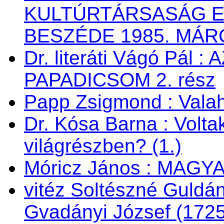
KULTÚRTÁRSASÁG 
BESZÉDE 1985. MÁRC
Dr. literáti Vágó Pá
PAPADICSOM 2. rész
Papp Zsigmond : Valaho
Dr. Kósa Barna : Vol
világrészben? (1.)
Móricz János : MAG
vitéz Soltészné Guldán
Gvadányi József (172