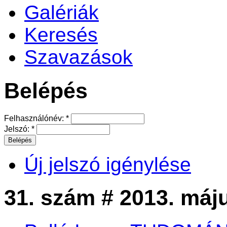
Galériák
Keresés
Szavazások
Belépés
Felhasználónév:
*
Jelszó:
*
Új jelszó igénylése
31. szám # 2013. máj