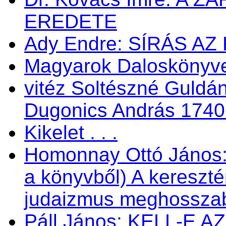
EREDETE
Ady Endre: SÍRÁS AZ
Magyarok Daloskönyve 
vitéz Soltészné Guldán
Dugonics András 1740
Kikelet . . .
Homonnay Ottó János
a könyvből) A kereszté
judaizmus meghosszabbí
Páll János: KELL-E 