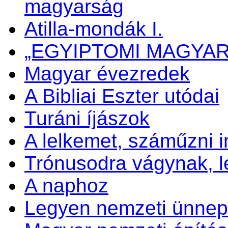
magyarság
Atilla-mondák I.
„EGYIPTOMI MAGYA
Magyar évezredek
A Bibliai Eszter utódai
Turáni íjászok
A lelkemet, száműzni 
Trónusodra vágynak, 
A naphoz
Legyen nemzeti ünnep 