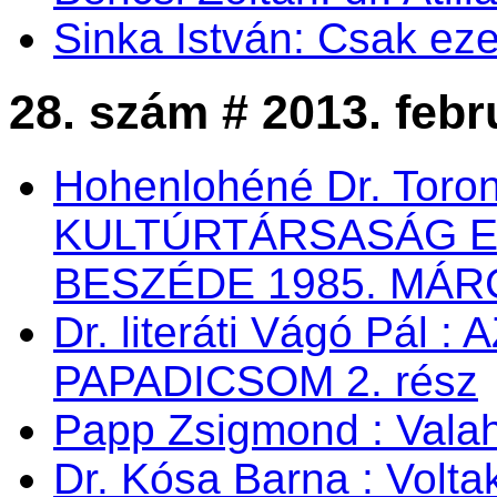
Sinka István: Csak eze
28. szám # 2013. febr
Hohenlohéné Dr. Toro
KULTÚRTÁRSASÁG 
BESZÉDE 1985. MÁRC
Dr. literáti Vágó Pá
PAPADICSOM 2. rész
Papp Zsigmond : Valaho
Dr. Kósa Barna : Vol