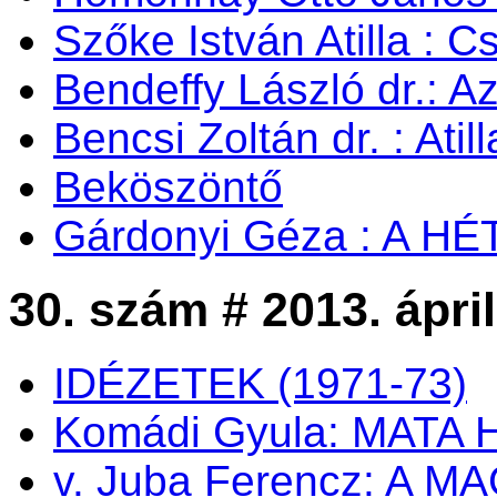
Szőke István Atilla : C
Bendeffy László dr.: A
Bencsi Zoltán dr. : Ati
Beköszöntő
Gárdonyi Géza : A H
30. szám # 2013. ápril
IDÉZETEK (1971-73)
Komádi Gyula: MATA 
v. Juba Ferencz: A