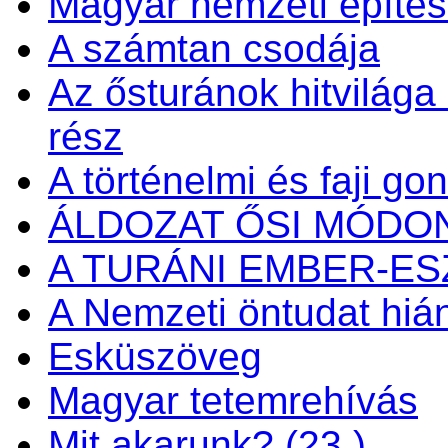
Magyar nemzeti építés
A számtan csodája
Az ősturánok hitvilága é
rész
A történelmi és faji go
ÁLDOZAT ŐSI MÓDO
A TURÁNI EMBER-E
A Nemzeti öntudat hiá
Esküszöveg
Magyar tetemrehívás
Mit akarunk? (23.)