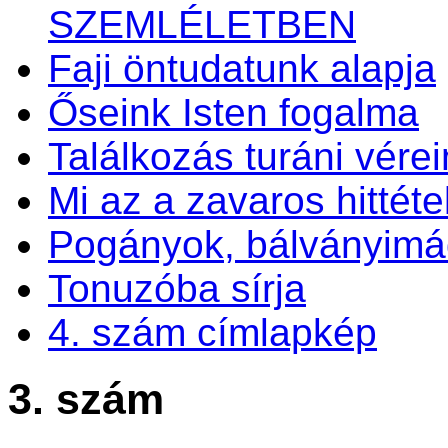
SZEMLÉLETBEN
Faji öntudatunk alapja
Őseink Isten fogalma
Találkozás turáni vérei
Mi az a zavaros hittéte
Pogányok, bálványim
Tonuzóba sírja
4. szám címlapkép
3. szám