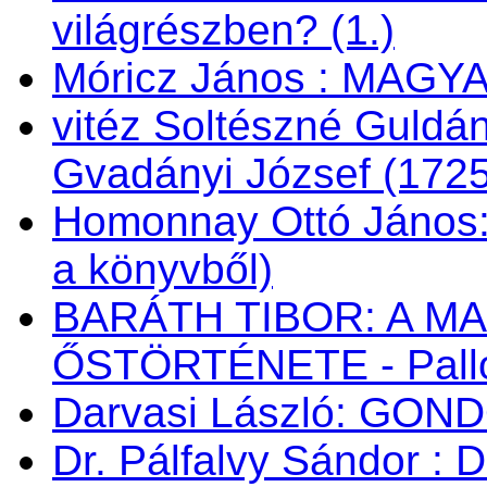
világrészben? (1.)
Móricz János : MAG
vitéz Soltészné Guldán
Gvadányi József (172
Homonnay Ottó János
a könyvből)
BARÁTH TIBOR: A M
ŐSTÖRTÉNETE - Palló
Darvasi László: GON
Dr. Pálfalvy Sándor : 