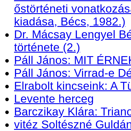
őstörténeti vonatkozás
kiadása, Bécs, 1982.)
Dr. Mácsay Lengyel Bé
története (2.)
Páll János: MIT ÉRN
Páll János: Virrad-e 
Elrabolt kincseink: A 
Levente herceg
Barczikay Klára: Trian
vitéz Soltészné Guldán