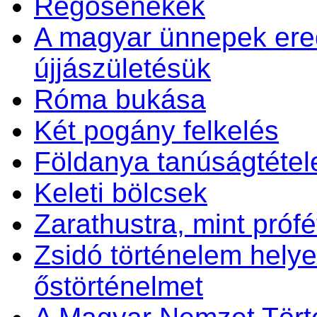
Regösénekek
A magyar ünnepek ered
újjászületésük
Róma bukása
Két pogány felkelés
Földanya tanúságtétel
Keleti bölcsek
Zarathustra, mint prófét
Zsidó történelem helye
őstörténelmet