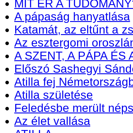
MIT ÉR A TUDOMÁNY
A pápaság hanyatlása
Katamát, az eltűnt a zs
Az esztergomi oroszlá
A SZENT, A PÁPA ÉS
Előszó Sashegyi Sánd
Atilla fej Németország
Atilla születése
Feledésbe merült nép
Az élet vallása