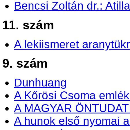
Bencsi Zoltán dr.: Atil
11. szám
A lekiismeret aranytük
9. szám
Dunhuang
A Kőrösi Csoma emlé
A MAGYAR ÖNTUDA
A hunok első nyomai a