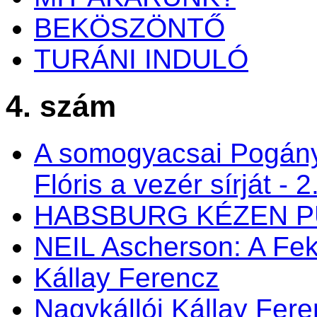
BEKÖSZÖNTŐ
TURÁNI INDULÓ
4. szám
A somogyacsai Pogán
Flóris a vezér sírját - 2
HABSBURG KÉZEN P
NEIL Ascherson: A Fek
Kállay Ferencz
Nagykállói Kállay Fer