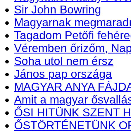
Sir John Bowring
Magyarnak megmaradni
Tagadom Petőfi fehére
Véremben őrizőm, N
Soha utol nem érsz
János pap országa
MAGYAR ANYA FÁJD
Amit a magyar ősvallásr
ŐSI HITÜNK SZENT H
ŐSTÖRTÉNETÜNK OR