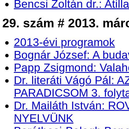
Bencsi Zoltán dr.: Atil
29. szám # 2013. már
2013-évi programok
Bognár József: A buda
Papp Zsigmond: Valahol
Dr. literáti Vágó Pá
PARADICSOM 3. folyt
Dr. Mailáth István:
NYELVÜNK