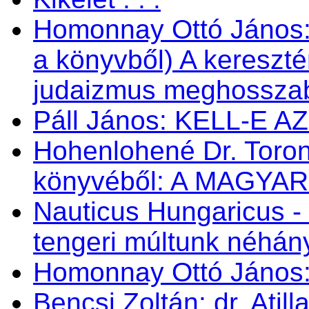
Homonnay Ottó János
a könyvből) A kereszté
judaizmus meghosszabbí
Páll János: KELL-E 
Hohenlohené Dr. Toron
könyvéből: A MAGYA
Nauticus Hungaricus
tengeri múltunk néhá
Homonnay Ottó Jáno
Bencsi Zoltán: dr. Atil