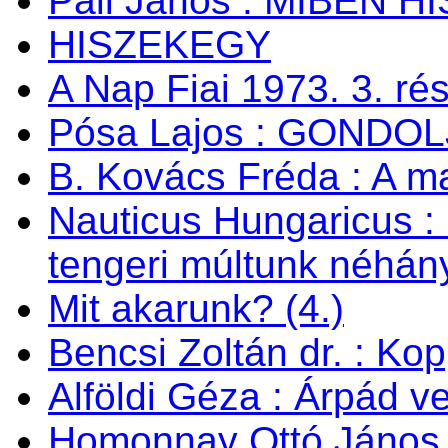
Páll János : MIBEN 
HISZEKEGY
A Nap Fiai 1973. 3. ré
Pósa Lajos : GONDOL
B. Kovács Fréda : A m
Nauticus Hungaricus
tengeri múltunk néhán
Mit akarunk? (4.)
Bencsi Zoltán dr. : Ko
Alföldi Géza : Árpád v
Homonnay Ottó János