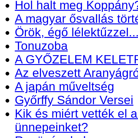
Hol halt meg Koppány
A magyar ősvallás tört
Örök, égő lélektűzzel..
Tonuzoba
A GYŐZELEM KELET
Az elveszett Aranyágró
A japán műveltség
Győrffy Sándor Versei
Kik és miért vették el 
ünnepeinket?