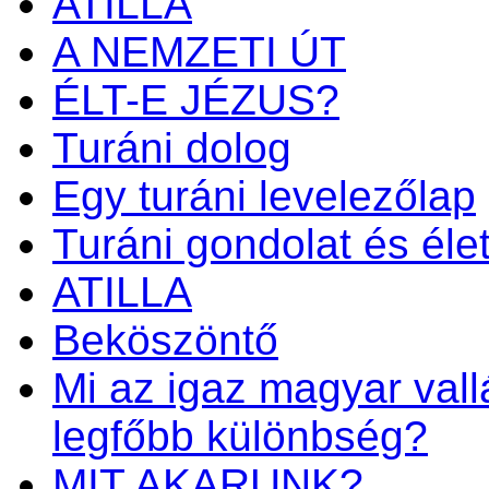
ATILLA
A NEMZETI ÚT
ÉLT-E JÉZUS?
Turáni dolog
Egy turáni levelezőlap
Turáni gondolat és éle
ATILLA
Beköszöntő
Mi az igaz magyar vall
legfőbb különbség?
MIT AKARUNK?