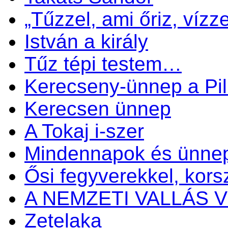
„Tűzzel, ami őriz, vízze
István a király
Tűz tépi testem…
Kerecseny-ünnep a Pil
Kerecsen ünnep
A Tokaj i-szer
Mindennapok és ünne
Ősi fegyverekkel, kors
A NEMZETI VALLÁS
Zetelaka