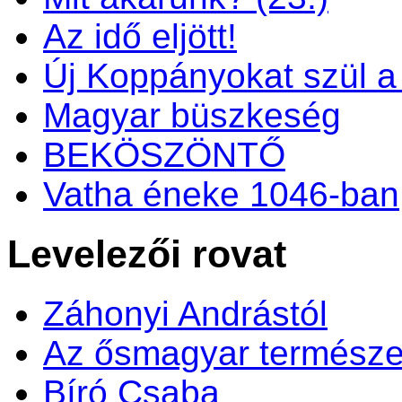
Az idő eljött!
Új Koppányokat szül a f
Magyar büszkeség
BEKÖSZÖNTŐ
Vatha éneke 1046-ban
Levelezői rovat
Záhonyi Andrástól
Az ősmagyar természe
Bíró Csaba