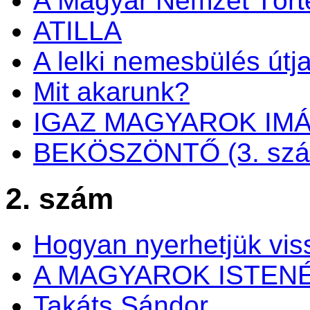
A Magyar Nemzet Tört
ATILLA
A lelki nemesbülés útj
Mit akarunk?
IGAZ MAGYAROK IM
BEKÖSZÖNTŐ (3. sz
2. szám
Hogyan nyerhetjük viss
A MAGYAROK ISTEN
Takáts Sándor