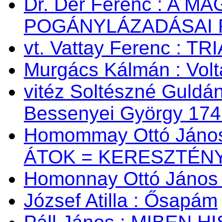
Dr. Dér Ferenc : A
POGÁNYLÁZADÁSAI 
vt. Vattay Ferenc : TR
Murgács Kálmán : Volta
vitéz Soltészné Guldán
Bessenyei György 174
Homommay Ottó János:
ÁTOK = KERESZTÉNY
Homonnay Ottó Jáno
József Atilla : Ősapám