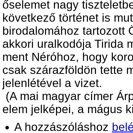
őselemet nagy tiszteletbe
következő történet is muta
birodalomához tartozott
akkori uralkodója Tirida 
ment Néróhoz, hogy koron
csak szárazföldön tette
jelenlétével a vizet.
(A mai magyar címer Árpá
elem jelképei, a mágus király
A hozzászóláshoz
bel