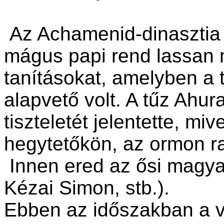
Az Achamenid-dinasztia 
mágus papi rend lassan 
tanításokat, amelyben a t
alapvető volt. A tűz Ahu
tiszteletét jelentette, mi
hegytetőkön, az ormon ra
Innen ered az ősi magyar
Kézai Simon, stb.).
Ebben az időszakban a vi