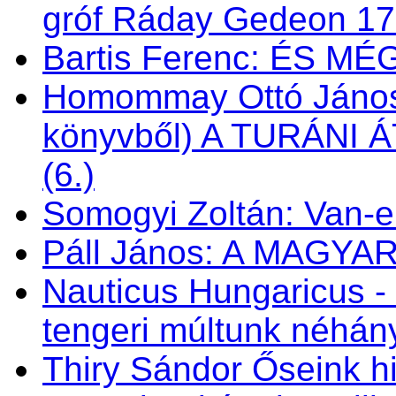
gróf Ráday Gedeon 1
Bartis Ferenc: ÉS M
Homommay Ottó János: 
könyvből) A TURÁNI
(6.)
Somogyi Zoltán: Van-e 
Páll János: A MAGY
Nauticus Hungaricus
tengeri múltunk néhá
Thiry Sándor Őseink hi