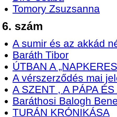
Tomory Zsuzsanna
6. szám
A sumir és az akkád n
Baráth Tibor
ÚTBAN A „NAPKERES
A vérszerződés mai je
A SZENT , A PÁPA ÉS 
Baráthosi Balogh Ben
TURÁN KRÓNIKÁSA