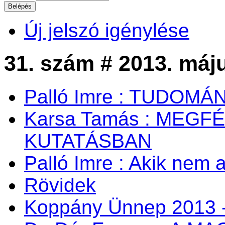
Új jelszó igénylése
31. szám # 2013. máj
Palló Imre : TUDOM
Karsa Tamás : MEG
KUTATÁSBAN
Palló Imre : Akik nem a
Rövidek
Koppány Ünnep 2013 -