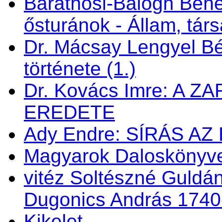
Baráthosi-Balogh Bene
ősturánok - Állam, tá
Dr. Mácsay Lengyel Bé
története (1.)
Dr. Kovács Imre: A 
EREDETE
Ady Endre: SÍRÁS AZ
Magyarok Daloskönyve 
vitéz Soltészné Guldán
Dugonics András 1740
Kikelet . . .