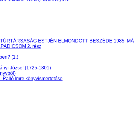
ÉS KULTÚRTÁRSASÁG ESTJÉN ELMONDOTT BESZÉDE 1985. MÁ
APADICSOM 2. rész
ben? (1.)
dányi József (1725-1801)
nyvből)
lló Imre könyvismertetése