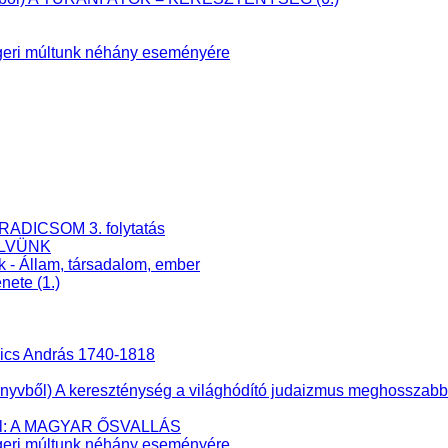
eri múltunk néhány eseményére
RADICSOM 3. folytatás
ELVÜNK
k - Állam, társadalom, ember
nete (1.)
nics András 1740-1818
ből) A kereszténység a világhódító judaizmus meghosszabbíto
éből: A MAGYAR ŐSVALLÁS
eri múltunk néhány eseményére