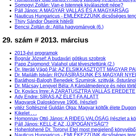
Somogyi Zoltán: Van-e Istennek kiválasztott népe?
Páll János: A MAGYAR VALLÁS ÉS A MAGYARSÁG
Nauticus Hungaricus - EMLÉKEZZÜNK dicsőséges teng
Thiry Sándor Őseink hitéről
Bencsi Zoltán dr.: Atilla hagyományok (6.)
29. szám # 2013. március
2013-évi programok
Bognár József: A budavári gótikus szobrok
Papp Zsigmond: Valahol utat tévesztettünk (2.)
Dr. literáti Vágó Pál: AZ ELSIKKASZTOTT MAGYAR PA
Dr. Mailáth István: ROVÁSÍRÁSUNK ÉS MAGYAR NY
Baráthosi-Balogh Benedek: Szumirok, szittyák, ősturáno
Dr. Mácsay Lengyel Béla: A Kárpátmedence és népi törté
Dr. Kovács Imre: A ZARATUSZTRA VALLÁS EREDETE
Ady Endre: SÍRÁS AZ ÉLET-FA ALATT
Magyarok Daloskönyve 1906. (részlet)
vitéz Soltészné Guldán Olga: Magyar költők élete Dugo
Kikelet . . .
Homonnay Ottó János: A RIDEG VALÓSÁG (részlet a könyv
Páll János: KELL-E AZ „ÚJPOGÁNYSÁG”?
Hohenlohené Dr. Toronyi Etel most megjelenő könyv
Nauticus Hungaricus - EMLÉKEZZÜNK dicsőséges teng