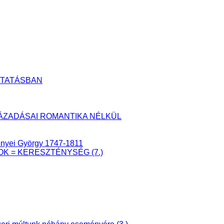
UTATÁSBAN
YLÁZADÁSAI ROMANTIKA NÉLKÜL
senyei György 1747-1811
ÁTOK = KERESZTÉNYSÉG (7.)