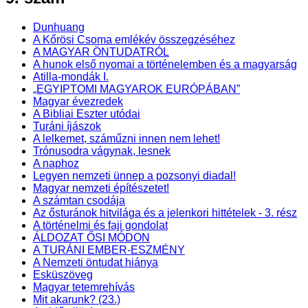
Dunhuang
A Kőrösi Csoma emlékév összegzéséhez
A MAGYAR ÖNTUDATRÓL
A hunok első nyomai a történelemben és a magyarság
Atilla-mondák I.
„EGYIPTOMI MAGYAROK EURÓPÁBAN”
Magyar évezredek
A Bibliai Eszter utódai
Turáni íjászok
A lelkemet, száműzni innen nem lehet!
Trónusodra vágynak, lesnek
A naphoz
Legyen nemzeti ünnep a pozsonyi diadal!
Magyar nemzeti építészetet!
A számtan csodája
Az ősturánok hitvilága és a jelenkori hittételek - 3. rész
A történelmi és faji gondolat
ÁLDOZAT ŐSI MÓDON
A TURÁNI EMBER-ESZMÉNY
A Nemzeti öntudat hiánya
Esküszöveg
Magyar tetemrehívás
Mit akarunk? (23.)