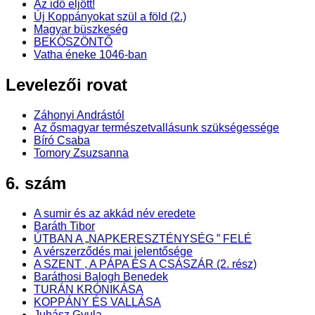
Az idő eljött!
Új Koppányokat szül a föld (2.)
Magyar büszkeség
BEKÖSZÖNTŐ
Vatha éneke 1046-ban
Levelezői rovat
Záhonyi Andrástól
Az ősmagyar természetvallásunk szükségessége
Bíró Csaba
Tomory Zsuzsanna
6. szám
A sumir és az akkád név eredete
Baráth Tibor
ÚTBAN A „NAPKERESZTÉNYSÉG ” FELÉ
A vérszerződés mai jelentősége
A SZENT , A PÁPA ÉS A CSÁSZÁR (2. rész)
Baráthosi Balogh Benedek
TURÁN KRÓNIKÁSA
KOPPÁNY ÉS VALLÁSA
Juhász Gyula