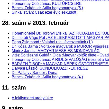
Homonnay Ottó János: KULTÚRCSERE
Bencsi Zoltán: dr. Atilla hagyományok (5.)
Sinka István: Csak ezer évig esküdött
28. szám # 2013. február
Hohenlohéné Dr. Toronyi Etelka : AZ IRODALMI 
Dr. literáti Vágó Pál : AZ ELSIKKASZTOTT MAGYAR P
Papp Zsigmond : Valahol utat tévesztettünk (1.)
Dr. Kósa Barna : Voltak-e magyarok a MUROR világrész
Móricz János : MAGYAR MESE ÉS MONDAVILÁG
vitéz Soltészné Guldán Olga :Magyar költők élete - Gva
Homonnay Ottó János: A RIDEG VALÓSÁG (részlet a kö
BARÁTH TIBOR: A MAGYAR NÉPEK ŐSTÖRTÉNETE - Pa
Darvasi László: GONDOLKOZZ! - 10. RÉSZ
Dr. Pálfalvy Sándor : Duna
Bencsi Zoltán dr.: Atilla hagyományok (4.)
11. szám
A lekiismeret aranytükre
9. szám