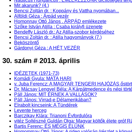
Nauticus Hungaricus : EMLÉKEZZÜNK dicsőséges tenge
Mit akarunk? (4.)
Bencsi Zoltán dr. : Koppány és Vattha nyomában...
Alföldi Géza : Árpád vezér
Homonnay Ottó János . ÁRPÁD emlékezete
Szőke István Atilla : Csaba királyfi üzenete
Bendeffy László dr.: Az Atilla-szobor kérdéséhez
Bencsi Zoltán dr. : Atilla hagyományok (7.)
Beköszöntő
Gárdonyi Géza : A HÉT VEZÉR
30. szám # 2013. április
IDÉZETEK (1971-73)
Komádi Gyula: MATA HARI
v. Juba Ferencz: A MAGYAR TENGERI HAJÓZÁS őstörténet
Dr. Mácsay Lengyel Béla: A Kárpátmedence és népi törté
Páll János: MIT ÉRNEK A VALLÁSOK?
Páll János: Virrad-e Délamerikában?
Elrabolt kincseink: A Tündérek
Levente herceg
Barczikay Klára: Trianoni Évfordulóra
vitéz Soltészné Guldán Olga: Magyar költők élete gróf
Bartis Ferenc: ÉS MÉGIS ÉLÜNK
Homommay Ottó János: A rideg valóság (részlet a k