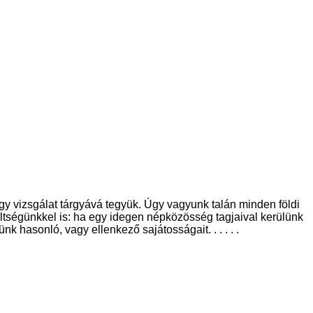
 vizsgálat tárgyává tegyük. Úgy vagyunk talán minden földi
eltségünkkel is: ha egy idegen népközösség tagjaival kerülünk
k hasonló, vagy ellenkező sajátosságait. . . . . .