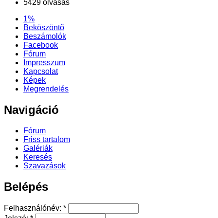
5429 olvasás
1%
Beköszöntő
Beszámolók
Facebook
Fórum
Impresszum
Kapcsolat
Képek
Megrendelés
Navigáció
Fórum
Friss tartalom
Galériák
Keresés
Szavazások
Belépés
Felhasználónév:
*