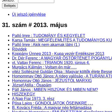
Jelszó:
*
Új jelszó igénylése
31. szám # 2013. május
Palló Imre : TUDOMÁNY ÉS KEGYELET
Karsa Tamás : MEGFÉLEMLÍTÉS A TUDOMÁNYOS K
Palló Imre : Akik nem akarnak látni (1.)
Rövidek
Koppány Ünnep 2013 - Kupa vezér Emlékszer 2013
Dr. Dér Ferenc : A MAGYAR ŐSTÖRTÉNET POGÁN
vt. Vattay Ferenc : TRIANON 1920. június 4.
Murgács Kálmán : Voltam én már . . .
vitéz Soltészné Guldán Olga : Magyar költők élete Bes
Homommay Ottó János: A rideg valóság - A TURÁNI 
Homonnay Ottó János : JÉZUSTÓL MARXIG
József Atilla : Ősapám
Páll János : MIBEN HISZÜNK ÉS MIBEN NEM?
HISZEKEGY
A Nap Fiai 1973. 3. rész
Pósa Lajos : GONDOLJATOK ŐSEINKRE . . .
B. Kovács Fréda : A magyar nép feltámadása