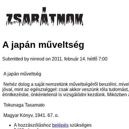
A japán műveltség
Submitted by nimrod on 2011. február 14. hétfő 7:00
A japán műveltség
Nehéz dolog a saját nemzetünk műveltségéről beszélni, mivel
jóval, mint az egészséggel: csak akkor veszünk róla tudomást
érintkezésbe, önkéntelenül is vizsgálódni kezdünk. Miközben az 
Tokunaga Tasamato
Magyar Könyv, 1941. 67. o.
A hozzászóláshoz
belépés
szükséges