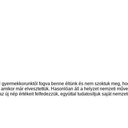
 gyermekkorunktól fogva benne éltünk és nem szoktuk meg, hogy
, amikor már elvesztettük. Hasonlóan áll a helyzet nemzeti műv
új nép értékeit felfedezzük, egyúttal tudatosítjuk saját nemzetün