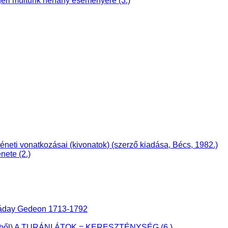
ri múltunk néhány eseményére (3.)
i vonatkozásai (kivonatok) (szerző kiadása, Bécs, 1982.)
nete (2.)
 Ráday Gedeon 1713-1792
önyvből) A TURÁNI ÁTOK = KERESZTÉNYSÉG (6.)