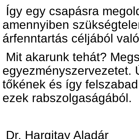
Így egy csapásra megol
amennyiben szükségtelen
árfenntartás céljából val
Mit akarunk tehát? Megs
egyezményszervezetet. Ú
tőkének és így felszabad
ezek rabszolgaságából.
Dr. Hargitay Aladár