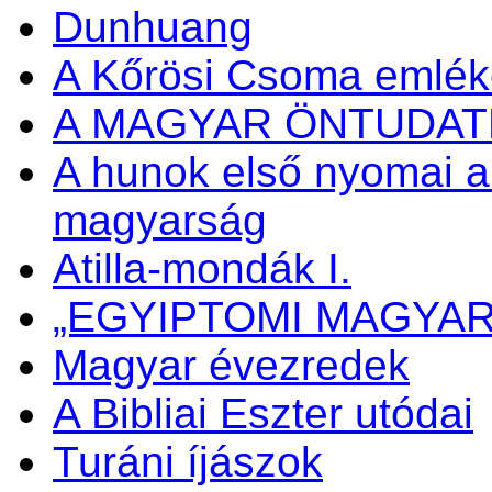
Dunhuang
A Kőrösi Csoma emlé
A MAGYAR ÖNTUDA
A hunok első nyomai a
magyarság
Atilla-mondák I.
„EGYIPTOMI MAGYA
Magyar évezredek
A Bibliai Eszter utódai
Turáni íjászok