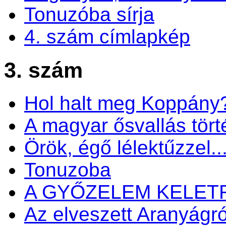
Tonuzóba sírja
4. szám címlapkép
3. szám
Hol halt meg Koppány
A magyar ősvallás tört
Örök, égő lélektűzzel..
Tonuzoba
A GYŐZELEM KELET
Az elveszett Aranyágró