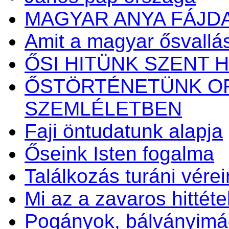
MAGYAR ANYA FÁJD
Amit a magyar ősvallásr
ŐSI HITÜNK SZENT H
ŐSTÖRTÉNETÜNK OR
SZEMLÉLETBEN
Faji öntudatunk alapja
Őseink Isten fogalma
Találkozás turáni vérei
Mi az a zavaros hittéte
Pogányok, bálványim