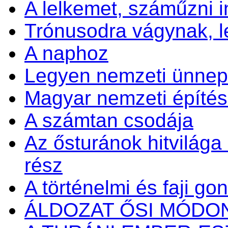
A lelkemet, száműzni 
Trónusodra vágynak, 
A naphoz
Legyen nemzeti ünnep 
Magyar nemzeti építés
A számtan csodája
Az ősturánok hitvilága é
rész
A történelmi és faji go
ÁLDOZAT ŐSI MÓDO