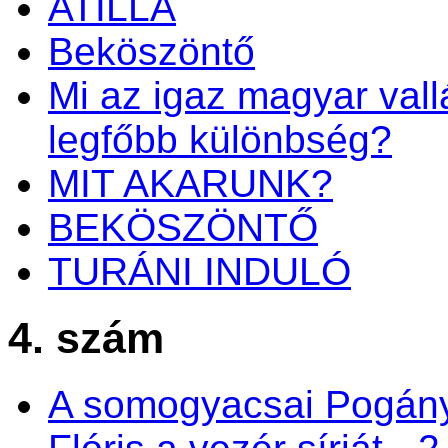
ATILLA
Beköszöntő
Mi az igaz magyar vall
legfőbb különbség?
MIT AKARUNK?
BEKÖSZÖNTŐ
TURÁNI INDULÓ
4. szám
A somogyacsai Pogán