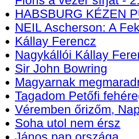
Flóris a vezér sírját - 2
HABSBURG KÉZEN P
NEIL Ascherson: A Fek
Kállay Ferencz
Nagykállói Kállay Fer
Sir John Bowring
Magyarnak megmaradni
Tagadom Petőfi fehére
Véremben őrizőm, N
Soha utol nem érsz
János pap országa