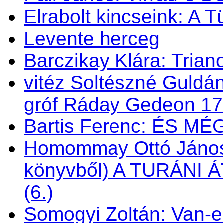
Elrabolt kincseink: A 
Levente herceg
Barczikay Klára: Trian
vitéz Soltészné Guldán
gróf Ráday Gedeon 1
Bartis Ferenc: ÉS M
Homommay Ottó János: 
könyvből) A TURÁNI
(6.)
Somogyi Zoltán: Van-e 