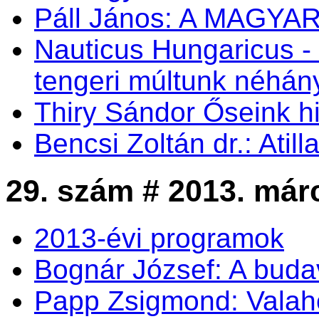
Páll János: A MAGY
Nauticus Hungaricus
tengeri múltunk néhá
Thiry Sándor Őseink hi
Bencsi Zoltán dr.: Atil
29. szám # 2013. már
2013-évi programok
Bognár József: A buda
Papp Zsigmond: Valahol