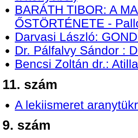
BARÁTH TIBOR: A M
ŐSTÖRTÉNETE - Palló
Darvasi László: GON
Dr. Pálfalvy Sándor : 
Bencsi Zoltán dr.: Atil
11. szám
A lekiismeret aranytük
9. szám