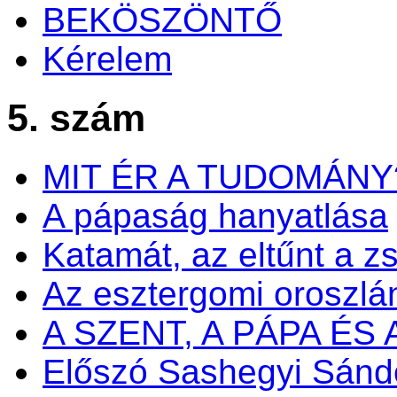
BEKÖSZÖNTŐ
Kérelem
5. szám
MIT ÉR A TUDOMÁNY
A pápaság hanyatlása
Katamát, az eltűnt a zs
Az esztergomi oroszlá
A SZENT, A PÁPA ÉS
Előszó Sashegyi Sánd