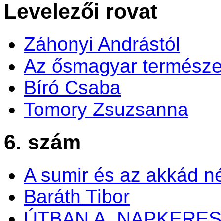
Levelezői rovat
Záhonyi Andrástól
Az ősmagyar természe
Bíró Csaba
Tomory Zsuzsanna
6. szám
A sumir és az akkád n
Baráth Tibor
ÚTBAN A „NAPKERES