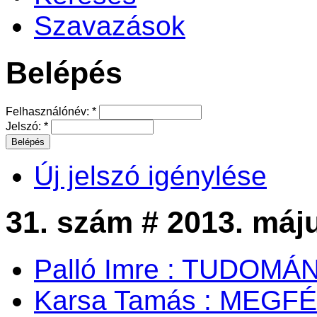
Szavazások
Belépés
Felhasználónév:
*
Jelszó:
*
Új jelszó igénylése
31. szám # 2013. máj
Palló Imre : TUDOM
Karsa Tamás : MEG