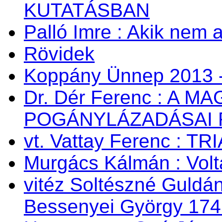
KUTATÁSBAN
Palló Imre : Akik nem a
Rövidek
Koppány Ünnep 2013 -
Dr. Dér Ferenc : A
POGÁNYLÁZADÁSAI 
vt. Vattay Ferenc : TR
Murgács Kálmán : Volta
vitéz Soltészné Guldán
Bessenyei György 174