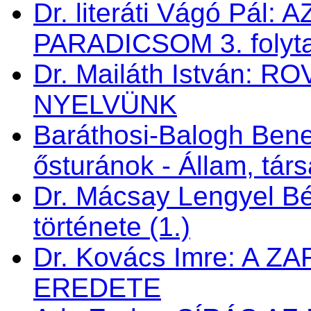
Dr. literáti Vágó Pá
PARADICSOM 3. folyt
Dr. Mailáth István:
NYELVÜNK
Baráthosi-Balogh Bene
ősturánok - Állam, tá
Dr. Mácsay Lengyel Bé
története (1.)
Dr. Kovács Imre: A 
EREDETE