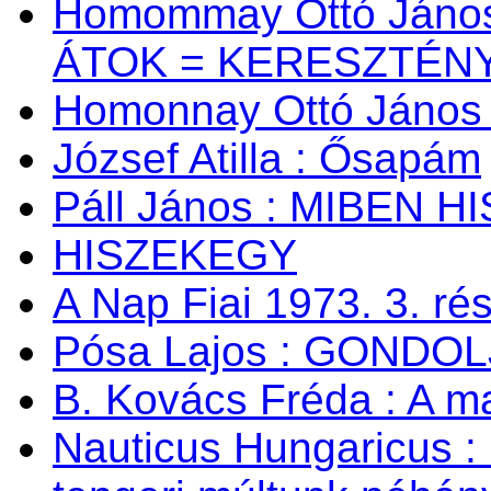
Homommay Ottó János:
ÁTOK = KERESZTÉNY
Homonnay Ottó Jáno
József Atilla : Ősapám
Páll János : MIBEN 
HISZEKEGY
A Nap Fiai 1973. 3. ré
Pósa Lajos : GONDOL
B. Kovács Fréda : A m
Nauticus Hungaricus