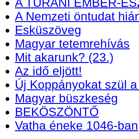
A TURÁNI EMBER-E
A Nemzeti öntudat hiá
Esküszöveg
Magyar tetemrehívás
Mit akarunk? (23.)
Az idő eljött!
Új Koppányokat szül a f
Magyar büszkeség
BEKÖSZÖNTŐ
Vatha éneke 1046-ban