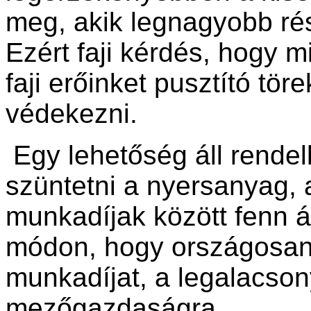
meg, akik legnagyobb rés
Ezért faji kérdés, hogy 
faji erőinket pusztító tö
védekezni.
Egy lehetőség áll rendel
szüntetni a nyersanyag, 
munkadíjak között fenn á
módon, hogy országosan 
munkadíjat, a legalacso
mezőgazdaságra