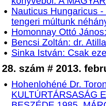
könyvéből: A MAGYA
Nauticus Hungaricus
tengeri múltunk néhá
Homonnay Ottó Jáno
Bencsi Zoltán: dr. Atil
Sinka István: Csak eze
28. szám # 2013. febr
Hohenlohéné Dr. Toro
KULTÚRTÁRSASÁG 
BESZÉDE 1985. MÁRC