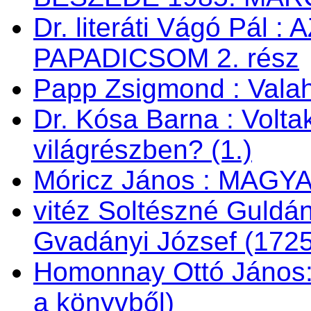
Dr. literáti Vágó Pá
PAPADICSOM 2. rész
Papp Zsigmond : Valaho
Dr. Kósa Barna : Vol
világrészben? (1.)
Móricz János : MAG
vitéz Soltészné Guldán
Gvadányi József (172
Homonnay Ottó János
a könyvből)