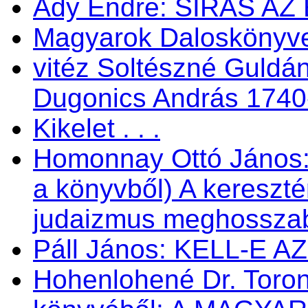
Ady Endre: SÍRÁS AZ
Magyarok Daloskönyve 
vitéz Soltészné Guldán
Dugonics András 1740
Kikelet . . .
Homonnay Ottó János
a könyvből) A kereszté
judaizmus meghosszabbí
Páll János: KELL-E 
Hohenlohené Dr. Toron