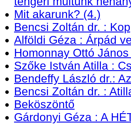
tengeri múltunk néhán
Mit akarunk? (4.)
Bencsi Zoltán dr. : Ko
Alföldi Géza : Árpád v
Homonnay Ottó János
Szőke István Atilla : C
Bendeffy László dr.: A
Bencsi Zoltán dr. : Ati
Beköszöntő
Gárdonyi Géza : A H