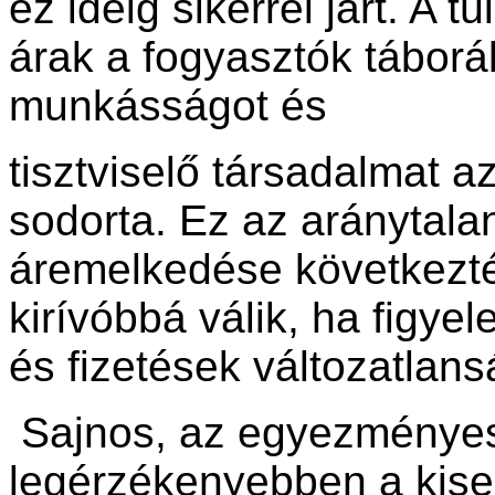
ez ideig sikerrel járt. A 
árak a fogyasztók tábor
munkásságot és
tisztviselő társadalmat a
sodorta. Ez az aránytala
áremelkedése következt
kirívóbbá válik, ha figy
és fizetések változatlans
Sajnos, az egyezménye
legérzékenyebben a kise