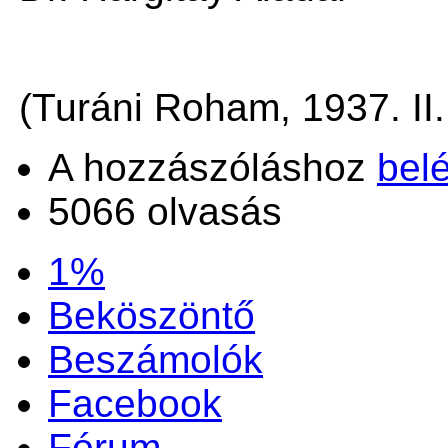
(Turáni Roham, 1937. II.
A hozzászóláshoz
bel
5066 olvasás
1%
Beköszöntő
Beszámolók
Facebook
Fórum