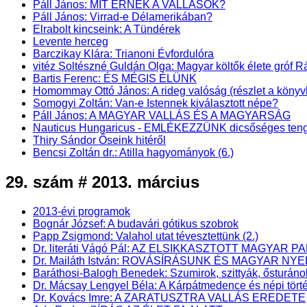
Páll János: MIT ÉRNEK A VALLÁSOK?
Páll János: Virrad-e Délamerikában?
Elrabolt kincseink: A Tündérek
Levente herceg
Barczikay Klára: Trianoni Évfordulóra
vitéz Soltészné Guldán Olga: Magyar költők élete gróf
Bartis Ferenc: ÉS MÉGIS ÉLÜNK
Homommay Ottó János: A rideg valóság (részlet a k
Somogyi Zoltán: Van-e Istennek kiválasztott népe?
Páll János: A MAGYAR VALLÁS ÉS A MAGYARSÁG
Nauticus Hungaricus - EMLÉKEZZÜNK dicsőséges teng
Thiry Sándor Őseink hitéről
Bencsi Zoltán dr.: Atilla hagyományok (6.)
29. szám # 2013. március
2013-évi programok
Bognár József: A budavári gótikus szobrok
Papp Zsigmond: Valahol utat tévesztettünk (2.)
Dr. literáti Vágó Pál: AZ ELSIKKASZTOTT MAGYAR PA
Dr. Mailáth István: ROVÁSÍRÁSUNK ÉS MAGYAR NY
Baráthosi-Balogh Benedek: Szumirok, szittyák, ősturáno
Dr. Mácsay Lengyel Béla: A Kárpátmedence és népi törté
Dr. Kovács Imre: A ZARATUSZTRA VALLÁS EREDETE