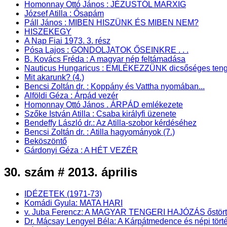
Homonnay Ottó János : JÉZUSTÓL MARXIG
József Atilla : Ősapám
Páll János : MIBEN HISZÜNK ÉS MIBEN NEM?
HISZEKEGY
A Nap Fiai 1973. 3. rész
Pósa Lajos : GONDOLJATOK ŐSEINKRE . . .
B. Kovács Fréda : A magyar nép feltámadása
Nauticus Hungaricus : EMLÉKEZZÜNK dicsőséges tenge
Mit akarunk? (4.)
Bencsi Zoltán dr. : Koppány és Vattha nyomában...
Alföldi Géza : Árpád vezér
Homonnay Ottó János . ÁRPÁD emlékezete
Szőke István Atilla : Csaba királyfi üzenete
Bendeffy László dr.: Az Atilla-szobor kérdéséhez
Bencsi Zoltán dr. : Atilla hagyományok (7.)
Beköszöntő
Gárdonyi Géza : A HÉT VEZÉR
30. szám # 2013. április
IDÉZETEK (1971-73)
Komádi Gyula: MATA HARI
v. Juba Ferencz: A MAGYAR TENGERI HAJÓZÁS őstörténet
Dr. Mácsay Lengyel Béla: A Kárpátmedence és népi törté