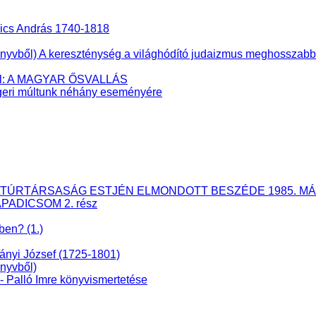
nics András 1740-1818
ből) A kereszténység a világhódító judaizmus meghosszabbíto
éből: A MAGYAR ŐSVALLÁS
eri múltunk néhány eseményére
ÉS KULTÚRTÁRSASÁG ESTJÉN ELMONDOTT BESZÉDE 1985. MÁ
APADICSOM 2. rész
ben? (1.)
dányi József (1725-1801)
nyvből)
lló Imre könyvismertetése