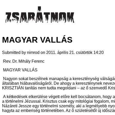
MAGYAR VALLÁS
Submitted by nimrod on 2011. április 21. csütörtök 14:20
Rev. Dr. Mihály Ferenc
MAGYAR VALLÁS
Nagyon sokat beszélnek manapság a kereszténység válságár
általában hiábavalóságáról. De ahogy a kereszténynek neveze
KRISZTIÁN tanítás nem tudta megoldani – az ő szenvedő Krisztu
A kétkedések elkerülése végett előre kell bocsátanom, hogy
a történelmi Jézussal. Krisztus csak egy mitológiai fogalom, m
Názáreti Jessze egy történelmi személy, aki a legmélyebb ny
hagyta az emberiség történetében. Az ő születésétől új időszá