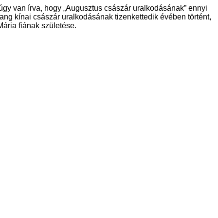
 úgy van írva, hogy „Augusztus császár uralkodásának” ennyi
ng kínai császár uralkodásának tizenkettedik évében történt,
ária fiának születése.