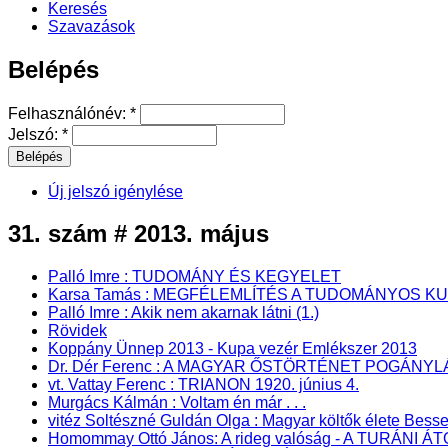
Keresés
Szavazások
Belépés
Felhasználónév:
*
Jelszó:
*
Új jelszó igénylése
31. szám # 2013. május
Palló Imre : TUDOMÁNY ÉS KEGYELET
Karsa Tamás : MEGFÉLEMLÍTÉS A TUDOMÁNYOS K
Palló Imre : Akik nem akarnak látni (1.)
Rövidek
Koppány Ünnep 2013 - Kupa vezér Emlékszer 2013
Dr. Dér Ferenc : A MAGYAR ŐSTÖRTÉNET POGÁN
vt. Vattay Ferenc : TRIANON 1920. június 4.
Murgács Kálmán : Voltam én már . . .
vitéz Soltészné Guldán Olga : Magyar költők élete Bes
Homommay Ottó János: A rideg valóság - A TURÁNI 