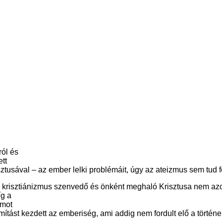
ól és
tt
sával – az ember lelki problémáit, úgy az ateizmus sem tud fel
 a krisztiánizmus szenvedő és önként meghaló Krisztusa nem a
íg a
omot
mítást kezdett az emberiség, ami addig nem fordult elő a történ