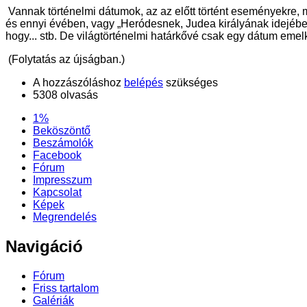
Vannak történelmi dátumok, az az előtt történt eseményekre, 
és ennyi évében, vagy „Heródesnek, Judea királyának idejébe
hogy... stb. De világtörténelmi határkővé csak egy dátum emel
(Folytatás az újságban.)
A hozzászóláshoz
belépés
szükséges
5308 olvasás
1%
Beköszöntő
Beszámolók
Facebook
Fórum
Impresszum
Kapcsolat
Képek
Megrendelés
Navigáció
Fórum
Friss tartalom
Galériák