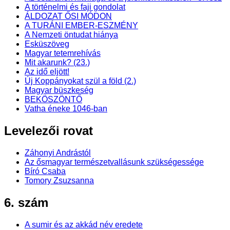
A történelmi és faji gondolat
ÁLDOZAT ŐSI MÓDON
A TURÁNI EMBER-ESZMÉNY
A Nemzeti öntudat hiánya
Esküszöveg
Magyar tetemrehívás
Mit akarunk? (23.)
Az idő eljött!
Új Koppányokat szül a föld (2.)
Magyar büszkeség
BEKÖSZÖNTŐ
Vatha éneke 1046-ban
Levelezői rovat
Záhonyi Andrástól
Az ősmagyar természetvallásunk szükségessége
Bíró Csaba
Tomory Zsuzsanna
6. szám
A sumir és az akkád név eredete