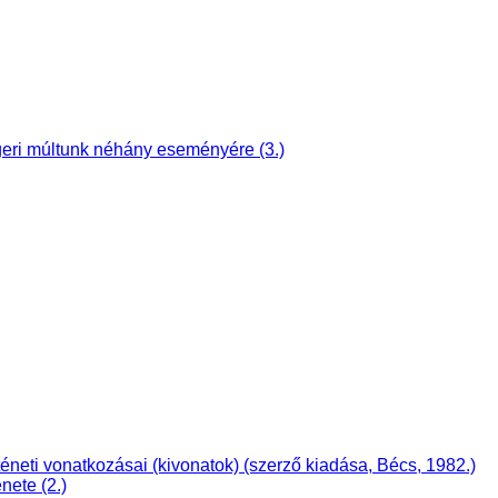
ri múltunk néhány eseményére (3.)
i vonatkozásai (kivonatok) (szerző kiadása, Bécs, 1982.)
nete (2.)