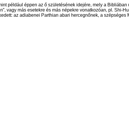
mint például éppen az ő születésének idejére, mely a Bibliában
n”, vagy más esetekre és más népekre vonatkozóan, pl. Shi-Hua
kedett: az adiabenei Parthian abari hercegnőnek, a szépséges M