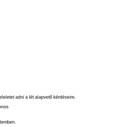
eletet adni a lét alapvető kérdéseire.
zonos
elemben.