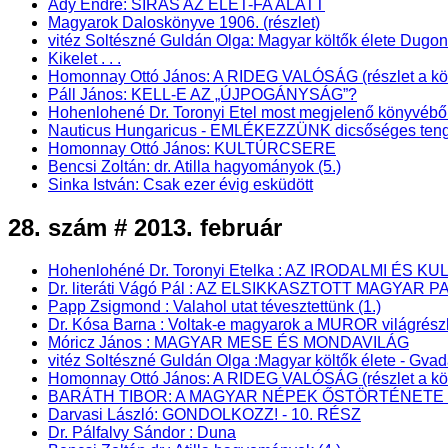
Ady Endre: SÍRÁS AZ ÉLET-FA ALATT
Magyarok Daloskönyve 1906. (részlet)
vitéz Soltészné Guldán Olga: Magyar költők élete Dugo
Kikelet . . .
Homonnay Ottó János: A RIDEG VALÓSÁG (részlet a könyv
Páll János: KELL-E AZ „ÚJPOGÁNYSÁG”?
Hohenlohené Dr. Toronyi Etel most megjelenő könyv
Nauticus Hungaricus - EMLÉKEZZÜNK dicsőséges teng
Homonnay Ottó János: KULTÚRCSERE
Bencsi Zoltán: dr. Atilla hagyományok (5.)
Sinka István: Csak ezer évig esküdött
28. szám # 2013. február
Hohenlohéné Dr. Toronyi Etelka : AZ IRODALMI 
Dr. literáti Vágó Pál : AZ ELSIKKASZTOTT MAGYAR P
Papp Zsigmond : Valahol utat tévesztettünk (1.)
Dr. Kósa Barna : Voltak-e magyarok a MUROR világrész
Móricz János : MAGYAR MESE ÉS MONDAVILÁG
vitéz Soltészné Guldán Olga :Magyar költők élete - Gva
Homonnay Ottó János: A RIDEG VALÓSÁG (részlet a kö
BARÁTH TIBOR: A MAGYAR NÉPEK ŐSTÖRTÉNETE - Pa
Darvasi László: GONDOLKOZZ! - 10. RÉSZ
Dr. Pálfalvy Sándor : Duna