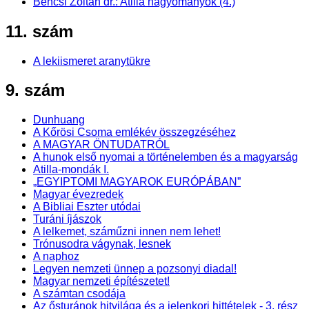
Bencsi Zoltán dr.: Atilla hagyományok (4.)
11. szám
A lekiismeret aranytükre
9. szám
Dunhuang
A Kőrösi Csoma emlékév összegzéséhez
A MAGYAR ÖNTUDATRÓL
A hunok első nyomai a történelemben és a magyarság
Atilla-mondák I.
„EGYIPTOMI MAGYAROK EURÓPÁBAN”
Magyar évezredek
A Bibliai Eszter utódai
Turáni íjászok
A lelkemet, száműzni innen nem lehet!
Trónusodra vágynak, lesnek
A naphoz
Legyen nemzeti ünnep a pozsonyi diadal!
Magyar nemzeti építészetet!
A számtan csodája
Az ősturánok hitvilága és a jelenkori hittételek - 3. rész