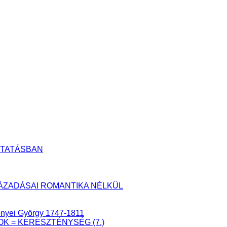
UTATÁSBAN
YLÁZADÁSAI ROMANTIKA NÉLKÜL
senyei György 1747-1811
ÁTOK = KERESZTÉNYSÉG (7.)