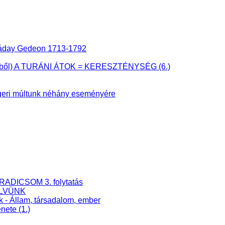
 Ráday Gedeon 1713-1792
önyvből) A TURÁNI ÁTOK = KERESZTÉNYSÉG (6.)
eri múltunk néhány eseményére
RADICSOM 3. folytatás
ELVÜNK
k - Állam, társadalom, ember
nete (1.)