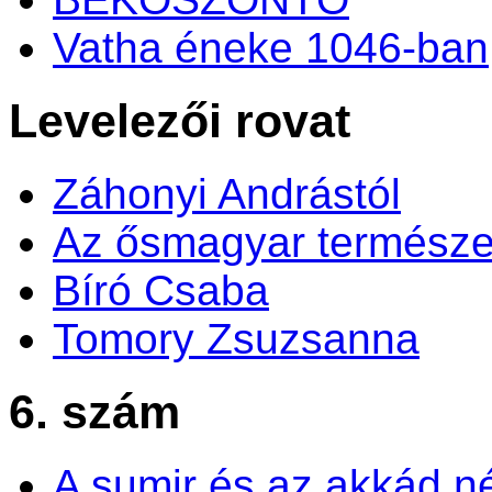
Vatha éneke 1046-ban
Levelezői rovat
Záhonyi Andrástól
Az ősmagyar természe
Bíró Csaba
Tomory Zsuzsanna
6. szám
A sumir és az akkád n