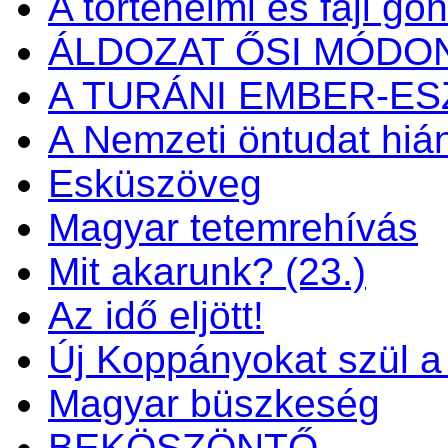
A történelmi és faji go
ÁLDOZAT ŐSI MÓDO
A TURÁNI EMBER-E
A Nemzeti öntudat hiá
Esküszöveg
Magyar tetemrehívás
Mit akarunk? (23.)
Az idő eljött!
Új Koppányokat szül a f
Magyar büszkeség
BEKÖSZÖNTŐ