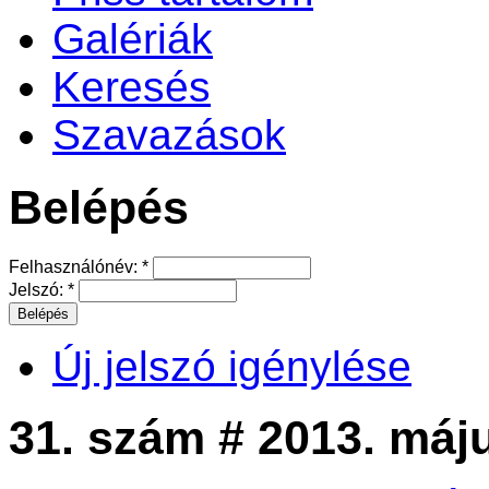
Galériák
Keresés
Szavazások
Belépés
Felhasználónév:
*
Jelszó:
*
Új jelszó igénylése
31. szám # 2013. máj