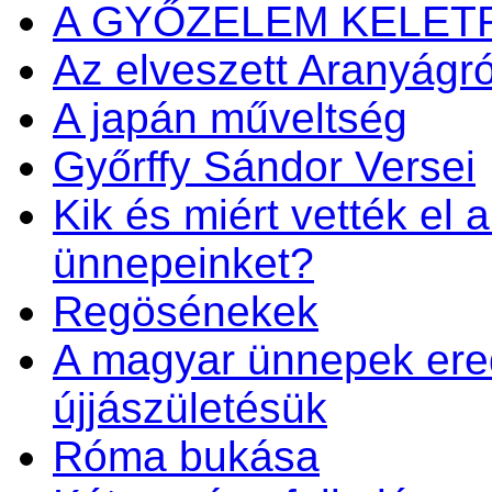
A GYŐZELEM KELET
Az elveszett Aranyágró
A japán műveltség
Győrffy Sándor Versei
Kik és miért vették el 
ünnepeinket?
Regösénekek
A magyar ünnepek ered
újjászületésük
Róma bukása