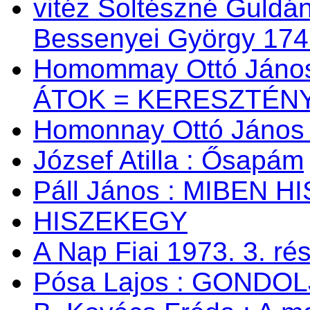
vitéz Soltészné Guldán
Bessenyei György 174
Homommay Ottó János:
ÁTOK = KERESZTÉNY
Homonnay Ottó Jáno
József Atilla : Ősapám
Páll János : MIBEN 
HISZEKEGY
A Nap Fiai 1973. 3. ré
Pósa Lajos : GONDOL