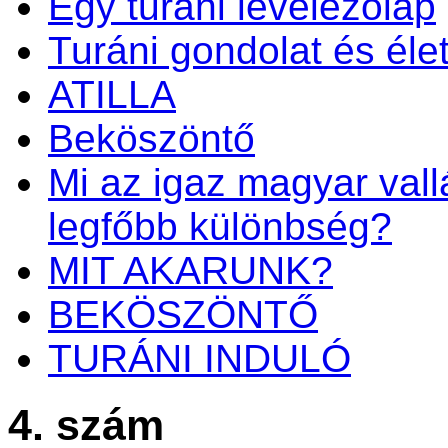
Egy turáni levelezőlap
Turáni gondolat és éle
ATILLA
Beköszöntő
Mi az igaz magyar vall
legfőbb különbség?
MIT AKARUNK?
BEKÖSZÖNTŐ
TURÁNI INDULÓ
4. szám