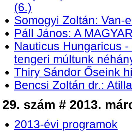
(6.)
Somogyi Zoltán: Van-e 
Páll János: A MAGY
Nauticus Hungaricus
tengeri múltunk néhá
Thiry Sándor Őseink hi
Bencsi Zoltán dr.: Atil
29. szám # 2013. már
2013-évi programok