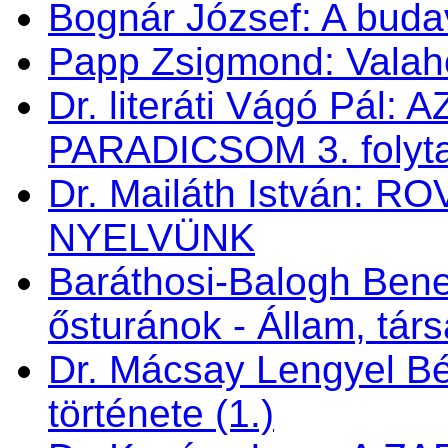
Bognár József: A buda
Papp Zsigmond: Valahol
Dr. literáti Vágó Pá
PARADICSOM 3. folyt
Dr. Mailáth István:
NYELVÜNK
Baráthosi-Balogh Bene
ősturánok - Állam, tá
Dr. Mácsay Lengyel Bé
története (1.)