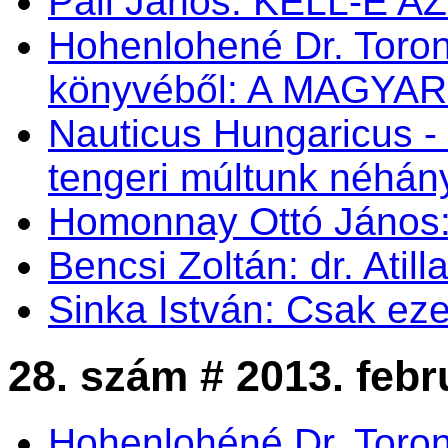
Páll János: KELL-E 
Hohenlohené Dr. Toron
könyvéből: A MAGYA
Nauticus Hungaricus
tengeri múltunk néhá
Homonnay Ottó Jáno
Bencsi Zoltán: dr. Atil
Sinka István: Csak eze
28. szám # 2013. febr
Hohenlohéné Dr. Toro