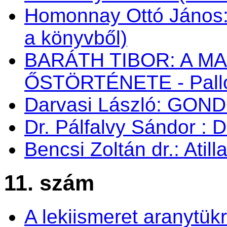
Homonnay Ottó János
a könyvből)
BARÁTH TIBOR: A M
ŐSTÖRTÉNETE - Palló
Darvasi László: GON
Dr. Pálfalvy Sándor : 
Bencsi Zoltán dr.: Atil
11. szám
A lekiismeret aranytük