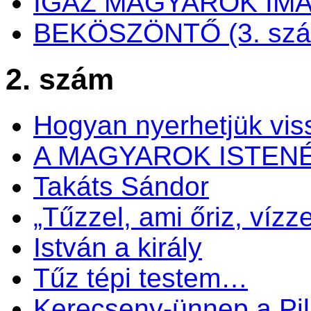
IGAZ MAGYAROK IM
BEKÖSZÖNTŐ (3. sz
2. szám
Hogyan nyerhetjük viss
A MAGYAROK ISTEN
Takáts Sándor
„Tűzzel, ami őriz, vízze
István a király
Tűz tépi testem…
Kerecseny-ünnep a Pil