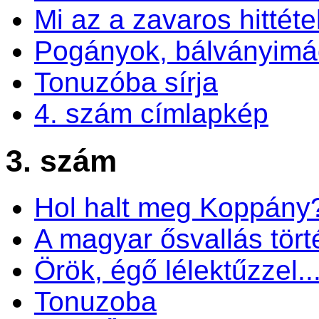
Mi az a zavaros hittéte
Pogányok, bálványim
Tonuzóba sírja
4. szám címlapkép
3. szám
Hol halt meg Koppány
A magyar ősvallás tört
Örök, égő lélektűzzel..
Tonuzoba