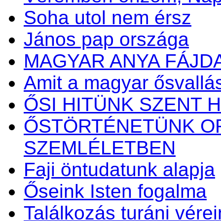
Soha utol nem érsz
János pap országa
MAGYAR ANYA FÁJD
Amit a magyar ősvallásr
ŐSI HITÜNK SZENT H
ŐSTÖRTÉNETÜNK OR
SZEMLÉLETBEN
Faji öntudatunk alapja
Őseink Isten fogalma
Találkozás turáni vérei