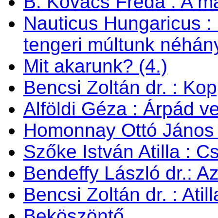
B. Kovács Fréda : A m
Nauticus Hungaricus
tengeri múltunk néhán
Mit akarunk? (4.)
Bencsi Zoltán dr. : Ko
Alföldi Géza : Árpád v
Homonnay Ottó János
Szőke István Atilla : C
Bendeffy László dr.: A
Bencsi Zoltán dr. : Ati
Beköszöntő