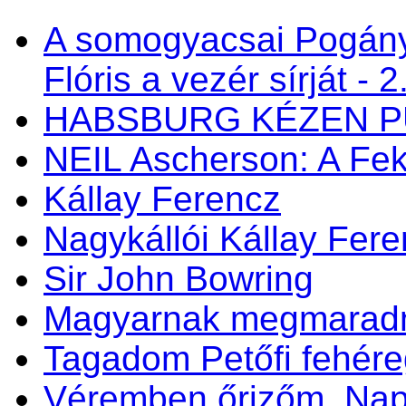
A somogyacsai Pogán
Flóris a vezér sírját - 2
HABSBURG KÉZEN P
NEIL Ascherson: A Fek
Kállay Ferencz
Nagykállói Kállay Fer
Sir John Bowring
Magyarnak megmaradni
Tagadom Petőfi fehére
Véremben őrizőm, N