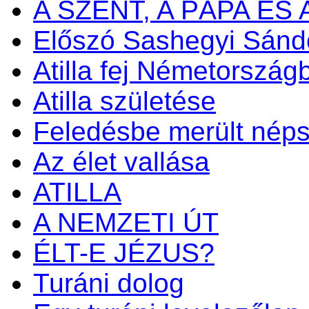
A SZENT, A PÁPA ÉS
Előszó Sashegyi Sánd
Atilla fej Németország
Atilla születése
Feledésbe merült nép
Az élet vallása
ATILLA
A NEMZETI ÚT
ÉLT-E JÉZUS?
Turáni dolog