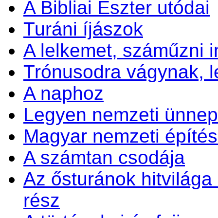
A Bibliai Eszter utódai
Turáni íjászok
A lelkemet, száműzni 
Trónusodra vágynak, 
A naphoz
Legyen nemzeti ünnep 
Magyar nemzeti építés
A számtan csodája
Az ősturánok hitvilága é
rész