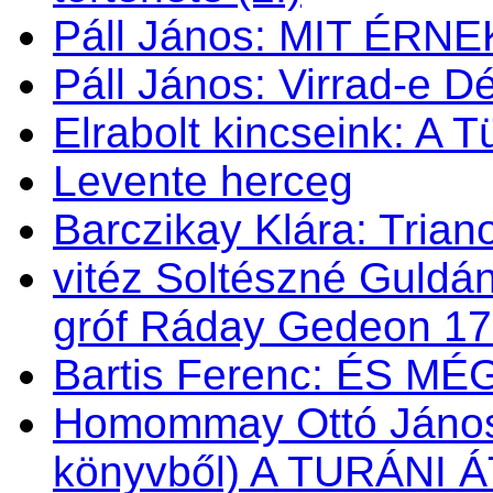
Páll János: MIT ÉRN
Páll János: Virrad-e 
Elrabolt kincseink: A 
Levente herceg
Barczikay Klára: Trian
vitéz Soltészné Guldán
gróf Ráday Gedeon 1
Bartis Ferenc: ÉS M
Homommay Ottó János: 
könyvből) A TURÁNI