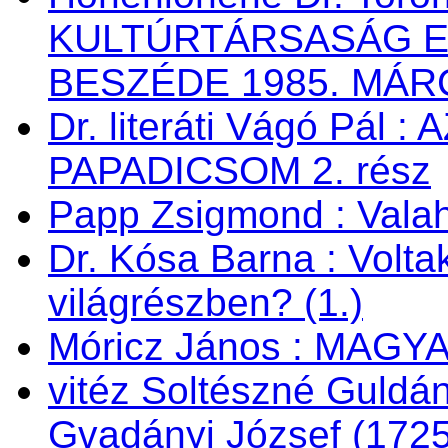
KULTÚRTÁRSASÁG 
BESZÉDE 1985. MÁRC
Dr. literáti Vágó Pá
PAPADICSOM 2. rész
Papp Zsigmond : Valaho
Dr. Kósa Barna : Vol
világrészben? (1.)
Móricz János : MAG
vitéz Soltészné Guldán
Gvadányi József (172