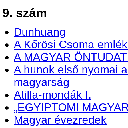
9. szám
Dunhuang
A Kőrösi Csoma emlé
A MAGYAR ÖNTUDA
A hunok első nyomai a
magyarság
Atilla-mondák I.
„EGYIPTOMI MAGYA
Magyar évezredek