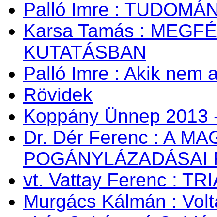
Palló Imre : TUDOM
Karsa Tamás : MEG
KUTATÁSBAN
Palló Imre : Akik nem a
Rövidek
Koppány Ünnep 2013 -
Dr. Dér Ferenc : A
POGÁNYLÁZADÁSAI 
vt. Vattay Ferenc : TR
Murgács Kálmán : Volta