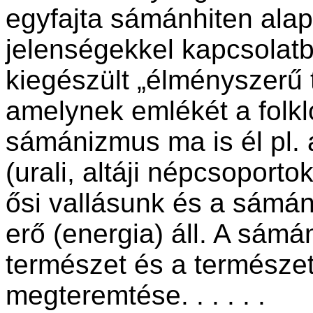
egyfajta sámánhiten alap
jelenségekkel kapcsolat
kiegészült „élményszerű t
amelynek emlékét a folkló
sámánizmus ma is él pl. 
(urali, altáji népcsoport
ősi vallásunk és a sámá
erő (energia) áll. A sám
természet és a természet
megteremtése. . . . . .