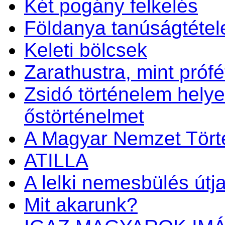
Két pogány felkelés
Földanya tanúságtétel
Keleti bölcsek
Zarathustra, mint prófét
Zsidó történelem helye
őstörténelmet
A Magyar Nemzet Tört
ATILLA
A lelki nemesbülés útj
Mit akarunk?