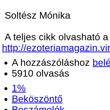
Soltész Mónika
A teljes cikk olvasható a
http://ezoteriamagazin.vi
A hozzászóláshoz
bel
5910 olvasás
1%
Beköszöntő
Beszámolók