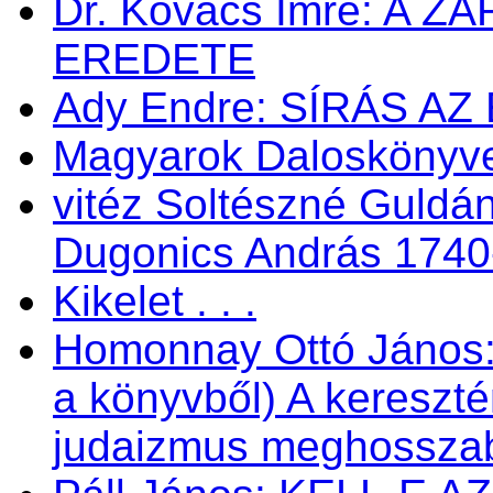
Dr. Kovács Imre: A 
EREDETE
Ady Endre: SÍRÁS AZ
Magyarok Daloskönyve 
vitéz Soltészné Guldán
Dugonics András 1740
Kikelet . . .
Homonnay Ottó János
a könyvből) A kereszté
judaizmus meghosszabbí