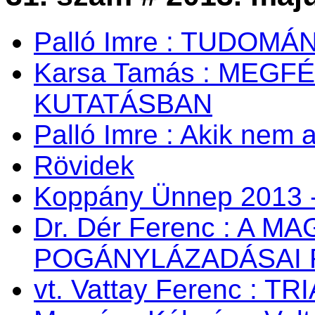
Palló Imre : TUDOM
Karsa Tamás : MEG
KUTATÁSBAN
Palló Imre : Akik nem a
Rövidek
Koppány Ünnep 2013 -
Dr. Dér Ferenc : A
POGÁNYLÁZADÁSAI 
vt. Vattay Ferenc : TR