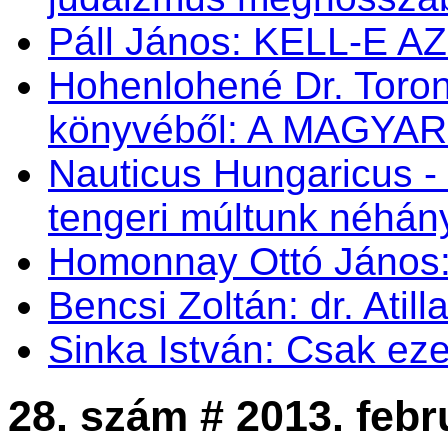
Páll János: KELL-E 
Hohenlohené Dr. Toron
könyvéből: A MAGYA
Nauticus Hungaricus
tengeri múltunk néhá
Homonnay Ottó Jáno
Bencsi Zoltán: dr. Atil
Sinka István: Csak eze
28. szám # 2013. febr