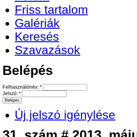
Friss tartalom
Galériák
Keresés
Szavazások
Belépés
Felhasználónév:
*
Jelszó:
*
Új jelszó igénylése
31. szám # 2013. máj