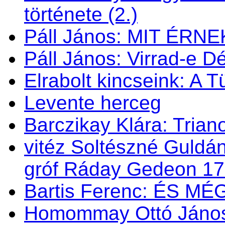
története (2.)
Páll János: MIT ÉRN
Páll János: Virrad-e 
Elrabolt kincseink: A 
Levente herceg
Barczikay Klára: Trian
vitéz Soltészné Guldán
gróf Ráday Gedeon 1
Bartis Ferenc: ÉS M
Homommay Ottó János: 