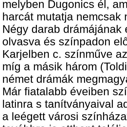
melyben Dugonics él, am
harcát mutatja nemcsak 
Négy darab drámájának 
olvasva és színpadon el
Karjelben c. színműve az
míg a másik három (Toldi
német drámák megmagyar
Már fiatalabb éveiben sz
latinra s tanítványaival ad
a leégett városi színháza