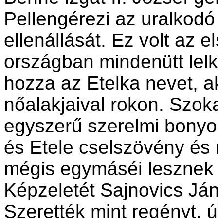
Pellengérezi az uralkodó 
ellenállását. Ez volt az 
országban mindenütt lel
hozza az Etelka nevet, a
nőalakjaival rokon. Szok
egyszerű szerelmi bonyo
és Etele cselszövény és 
mégis egymáséi lesznek 
Képzeletét Sajnovics Ján
Szerették mint regényt, ú