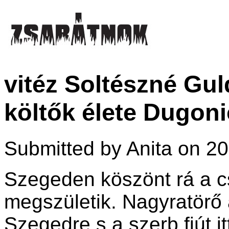
vitéz Soltészné Gu
költők élete Dugon
Submitted by Anita on 20
Szegeden köszönt rá a c
megszületik. Nagyratörő 
Szegedre s a szerb fiút i