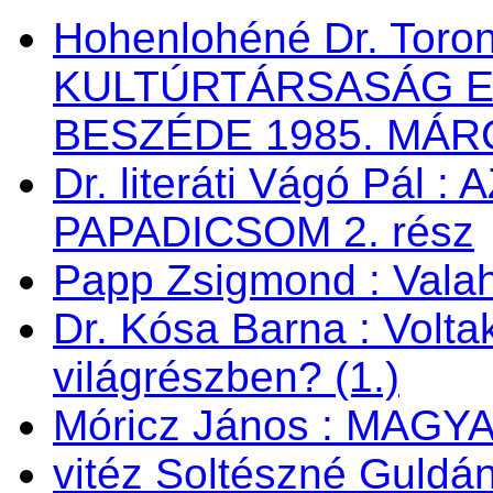
Hohenlohéné Dr. Toro
KULTÚRTÁRSASÁG 
BESZÉDE 1985. MÁRC
Dr. literáti Vágó Pá
PAPADICSOM 2. rész
Papp Zsigmond : Valaho
Dr. Kósa Barna : Vol
világrészben? (1.)
Móricz János : MAG
vitéz Soltészné Guldán