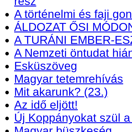
rész
A történelmi és faji go
ÁLDOZAT ŐSI MÓDO
A TURÁNI EMBER-E
A Nemzeti öntudat hiá
Esküszöveg
Magyar tetemrehívás
Mit akarunk? (23.)
Az idő eljött!
Új Koppányokat szül a f
Magyar büszkeség