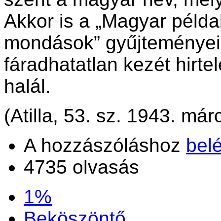
Akkor is a „Magyar péld
mondások” gyűjteményein
fáradhatatlan kezét hirtel
halál.
(Atilla, 53. sz. 1943. márc
A hozzászóláshoz
bel
4735 olvasás
1%
Beköszöntő