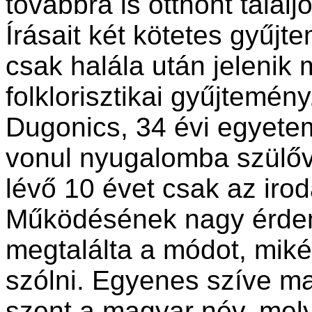
továbbra is otthont találj
Írásait két kötetes gyűjt
csak halála után jelenik
folklorisztikai gyűjtemény
Dugonics, 34 évi egyete
vonul nyugalomba szülőv
lévő 10 évet csak az iro
Működésének nagy érdem
megtalálta a módot, mik
szólni. Egyenes szíve mag
szent a magyar név, melye