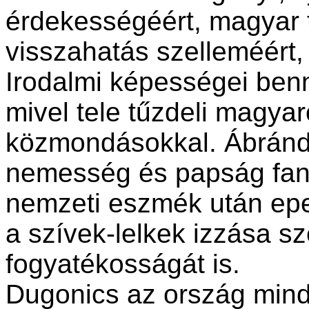
érdekességéért, magyar t
visszahatás szelleméért, 
Irodalmi képességei ben
mivel tele tűzdeli magya
közmondásokkal. Ábrándj
nemesség és papság fantá
nemzeti eszmék után epe
a szívek-lelkek izzása s
fogyatékosságát is.
Dugonics az ország min