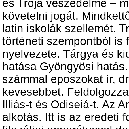
és Trója veszedelme – m
követelni jogát. Mindkett
latin iskolák szellemét.
történeti szempontból is
nyelvezete. Tárgya és ki
hatása Gyöngyösi hatás.
számmal eposzokat ír, dr
kevesebbet. Feldolgozza
Illiás-t és Odiseiá-t. Az 
alkotás. Itt is az eredet