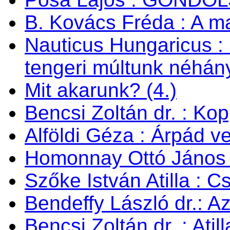
B. Kovács Fréda : A m
Nauticus Hungaricus
tengeri múltunk néhán
Mit akarunk? (4.)
Bencsi Zoltán dr. : Ko
Alföldi Géza : Árpád v
Homonnay Ottó János
Szőke István Atilla : C
Bendeffy László dr.: A
Bencsi Zoltán dr. : Ati