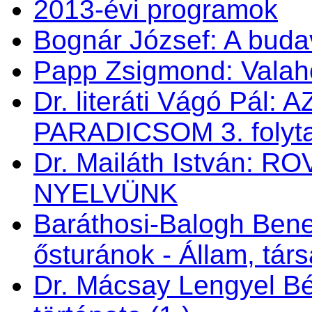
2013-évi programok
Bognár József: A buda
Papp Zsigmond: Valahol
Dr. literáti Vágó Pá
PARADICSOM 3. folyt
Dr. Mailáth István:
NYELVÜNK
Baráthosi-Balogh Bene
ősturánok - Állam, tá
Dr. Mácsay Lengyel Bé