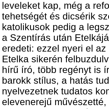
leveleket kap, még a ref
tehetségét és dicsérik s
katolikusok pedig a legs
a Szentírás után Etelkáj
eredeti: ezzel nyeri el az
Etelka sikerén felbuzdulv
hírű író, több regényt is 
barokk stílus, a hatás tu
nyelvezetnek tudatos ko
elevenerejű művészetté, a