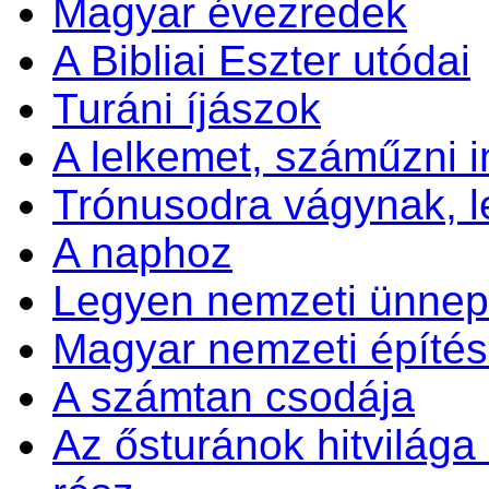
Magyar évezredek
A Bibliai Eszter utódai
Turáni íjászok
A lelkemet, száműzni 
Trónusodra vágynak, 
A naphoz
Legyen nemzeti ünnep 
Magyar nemzeti építés
A számtan csodája
Az ősturánok hitvilága é