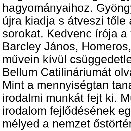
hagyományaihoz. Gyöngy
újra kiadja s átveszi től
sorokat. Kedvenc írója a f
Barcley János, Homeros, 
művein kívül csüggedetl
Bellum Catilináriumát olva
Mint a mennyiségtan tan
irodalmi munkát fejt ki.
irodalom fejlődésének e
mélyed a nemzet őstörtén