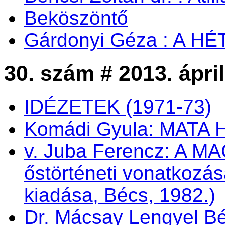
Beköszöntő
Gárdonyi Géza : A H
30. szám # 2013. ápril
IDÉZETEK (1971-73)
Komádi Gyula: MATA 
v. Juba Ferencz: A
őstörténeti vonatkozás
kiadása, Bécs, 1982.)
Dr. Mácsay Lengyel Bé