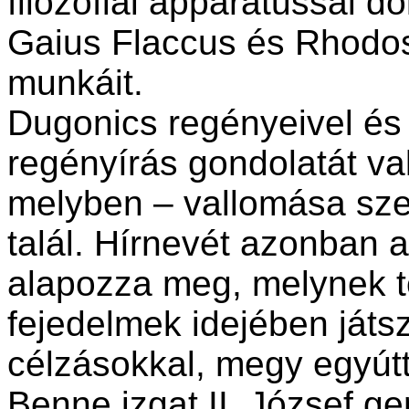
filozófiai apparátussal d
Gaius Flaccus és Rhodos
munkáit.
Dugonics regényeivel és 
regényírás gondolatát val
melyben – vallomása sze
talál. Hírnevét azonban a
alapozza meg, melynek t
fejedelmek idejében játszó
célzásokkal, megy egyútt
Benne izgat II. József ge