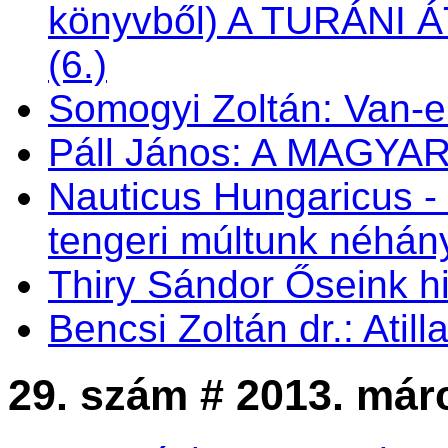
könyvből) A TURÁNI
(6.)
Somogyi Zoltán: Van-e 
Páll János: A MAGY
Nauticus Hungaricus
tengeri múltunk néhá
Thiry Sándor Őseink hi
Bencsi Zoltán dr.: Atil
29. szám # 2013. már