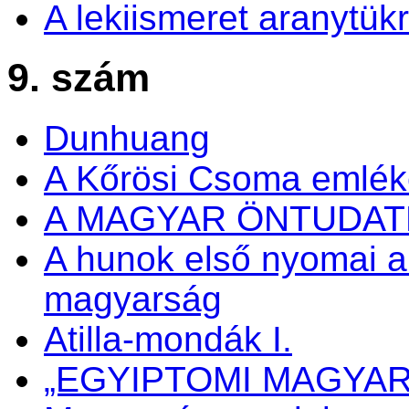
A lekiismeret aranytük
9. szám
Dunhuang
A Kőrösi Csoma emlé
A MAGYAR ÖNTUDA
A hunok első nyomai a
magyarság
Atilla-mondák I.
„EGYIPTOMI MAGYA