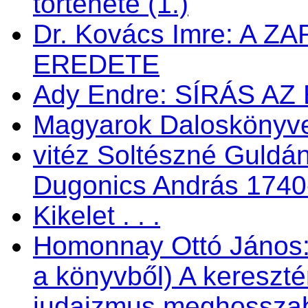
története (1.)
Dr. Kovács Imre: A 
EREDETE
Ady Endre: SÍRÁS AZ
Magyarok Daloskönyve 
vitéz Soltészné Guldán
Dugonics András 1740
Kikelet . . .
Homonnay Ottó János
a könyvből) A kereszté
judaizmus meghosszabbí