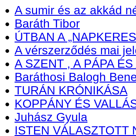
A sumir és az akkád n
Baráth Tibor
ÚTBAN A „NAPKERES
A vérszerződés mai je
A SZENT , A PÁPA ÉS 
Baráthosi Balogh Ben
TURÁN KRÓNIKÁSA
KOPPÁNY ÉS VALLÁ
Juhász Gyula
ISTEN VÁLASZTOTT 