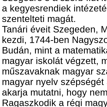
a kegyesrendiek intézet
szentelteti magát.
Tanári éveit Szegeden, 
kezdi, 1744-ben Nagysz
Budán, mint a matematika
magyar iskolát végzett, 
műszavaknak magyar szav
magyar nyelv szépségét 
akarja mutatni, hogy nem
Ragaszkodik a régi magy