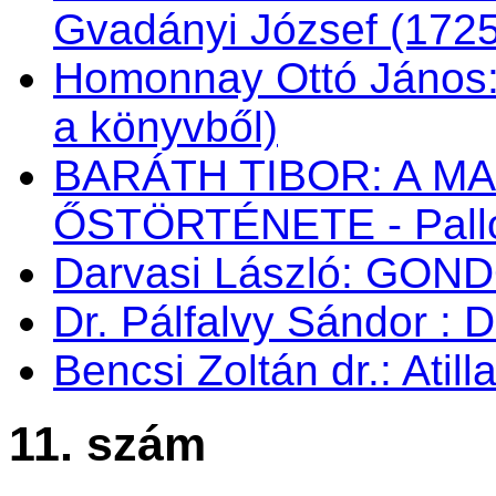
Gvadányi József (172
Homonnay Ottó János
a könyvből)
BARÁTH TIBOR: A M
ŐSTÖRTÉNETE - Palló
Darvasi László: GON
Dr. Pálfalvy Sándor : 
Bencsi Zoltán dr.: Atil
11. szám