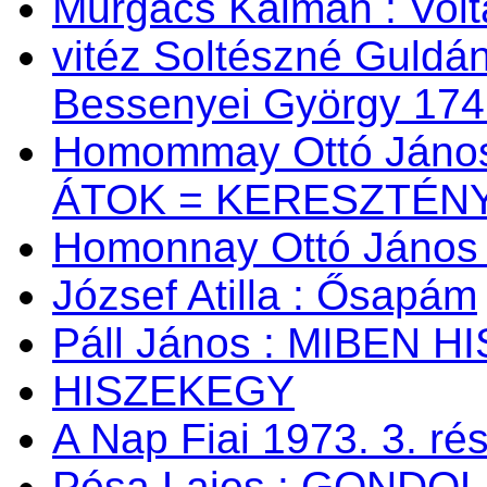
Murgács Kálmán : Volta
vitéz Soltészné Guldán
Bessenyei György 174
Homommay Ottó János:
ÁTOK = KERESZTÉNY
Homonnay Ottó Jáno
József Atilla : Ősapám
Páll János : MIBEN 
HISZEKEGY
A Nap Fiai 1973. 3. ré
Pósa Lajos : GONDOL