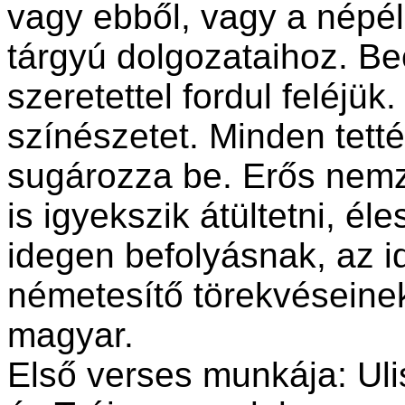
vagy ebből, vagy a népél
tárgyú dolgozataihoz. Be
szeretettel fordul feléjük
színészetet. Minden tett
sugározza be. Erős nemze
is igyekszik átültetni, él
idegen befolyásnak, az id
németesítő törekvéseine
magyar.
Első verses munkája: Uli