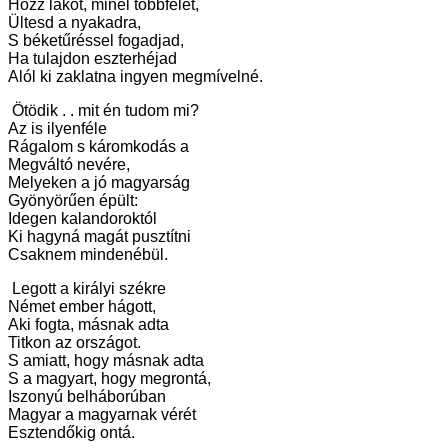
Hozz lakót, minél többfélét,
Ültesd a nyakadra,
S béketűréssel fogadjad,
Ha tulajdon eszterhéjad
Alól ki zaklatna ingyen megmívelné.
Ötödik . . mit én tudom mi?
Az is ilyenféle
Rágalom s káromkodás a
Megváltó nevére,
Melyeken a jó magyarság
Gyönyörűen épült:
Idegen kalandoroktól
Ki hagyná magát pusztítni
Csaknem mindenébül.
Legott a királyi székre
Német ember hágott,
Aki fogta, másnak adta
Titkon az országot.
S amiatt, hogy másnak adta
S a magyart, hogy megrontá,
Iszonyú belháborúban
Magyar a magyarnak vérét
Esztendőkig ontá.