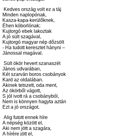
Kedves ország volt ez a táj
Minden naplopónak,
Kasza-kapa-kerülőknek,
Éhen kóborlónak;
Kujtorgó ebek lakoztak
A jó sült szagával,
Kujtorgó magyar nép dőzsölt
- Ha tudott keresztet hányni –
Jánossal magával.
Sült ökör hevert szanaszét
János udvarában,
Két szarván boros csobányok
Kard az oldalában.
Akinek tetszett, oda ment,
Az ökörből vágott,
S jól ivott rá a csobányból,
Nem is könnyen hagyta aztán
Ezt a jó országot.
Alig futott ennek híre
A népség között el,
Aki nem jött a szagára,
A hírére jött el,