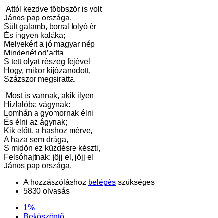
Attól kezdve többször is volt
János pap országa,
Sült galamb, borral folyó ér
És ingyen kaláka;
Melyekért a jó magyar nép
Mindenét od’adta,
S tett olyat részeg fejével,
Hogy, mikor kijózanodott,
Százszor megsiratta.
Most is vannak, akik ilyen
Hizlalóba vágynak:
Lomhán a gyomornak élni
És élni az ágynak;
Kik előtt, a hashoz mérve,
A haza sem drága,
S midőn ez küzdésre készti,
Felsóhajtnak: jöjj el, jöjj el
János pap országa.
A hozzászóláshoz
belépés
szükséges
5830 olvasás
1%
Beköszöntő