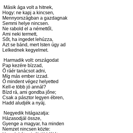
Másik ága volt a hitnek,
Hogy: ne kapj a kincsen,
Mennyországban a gazdagnak
Semmi helye nincsen.
Ne rabold el a némettől,
Ami neki termett,
Sőt, ha ingedet lehúzza,
Azt se bánd, mert Isten úgy ad
Lelkednek kegyelmet.
Harmadik volt: országodat
Pap kezére bízzad,
Ő ráér tanácsot adni,
Míg más ember izzad.
Ő mindent végez helyetted
Kell-e több jó annál?
Bízd rá, ami gondba jőne;
Csak a pásztor legyen ébren,
Hadd aludjék a nyáj.
Negyedik hitágazatja:
Házasodjál össze,
Gyenge a magyar, ha minden
Nemzet nincsen közte: