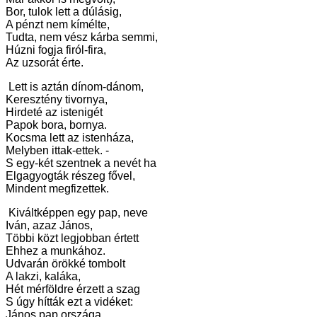
Bor, tulok lett a dúlásig,
A pénzt nem kímélte,
Tudta, nem vész kárba semmi,
Húzni fogja firól-fira,
Az uzsorát érte.
Lett is aztán dínom-dánom,
Keresztény tivornya,
Hirdeté az istenigét
Papok bora, bornya.
Kocsma lett az istenháza,
Melyben ittak-ettek. -
S egy-két szentnek a nevét ha
Elgagyogták részeg fővel,
Mindent megfizettek.
Kiváltképpen egy pap, neve
Iván, azaz János,
Többi közt legjobban értett
Ehhez a munkához.
Udvarán örökké tombolt
A lakzi, kaláka,
Hét mérföldre érzett a szag
S úgy hítták ezt a vidéket:
János pap országa.