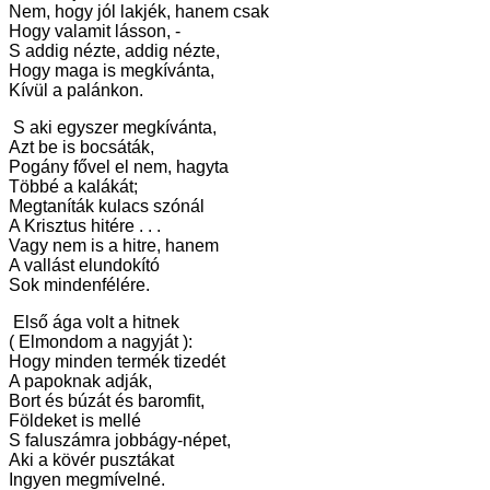
Nem, hogy jól lakjék, hanem csak
Hogy valamit lásson, -
S addig nézte, addig nézte,
Hogy maga is megkívánta,
Kívül a palánkon.
S aki egyszer megkívánta,
Azt be is bocsáták,
Pogány fővel el nem, hagyta
Többé a kalákát;
Megtaníták kulacs szónál
A Krisztus hitére . . .
Vagy nem is a hitre, hanem
A vallást elundokító
Sok mindenfélére.
Első ága volt a hitnek
( Elmondom a nagyját ):
Hogy minden termék tizedét
A papoknak adják,
Bort és búzát és baromfit,
Földeket is mellé
S faluszámra jobbágy-népet,
Aki a kövér pusztákat
Ingyen megmívelné.