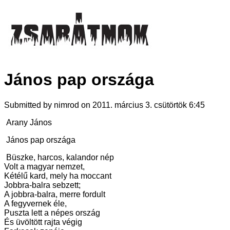
János pap országa
Submitted by nimrod on 2011. március 3. csütörtök 6:45
Arany János
János pap országa
Büszke, harcos, kalandor nép
Volt a magyar nemzet,
Kétélű kard, mely ha moccant
Jobbra-balra sebzett;
A jobbra-balra, merre fordult
A fegyvernek éle,
Puszta lett a népes ország
És üvöltött rajta végig