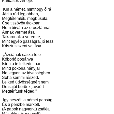
Farkasok zenéje.
Kin a német, minthogy ő rá
Járt a rúd legjobban,
Megfélemlék, megbúsula,
Cselt szövött titokban;
Nem bírván az oroszlánnal,
Annak vermet ása,
Takarónak a veremre,
Mint egyéb gazságra, jó lesz
Krisztus szent vallása.
„Ázsiának sáska-féle
Kóborló pogánya
Isten a te lelkedet bár
Mind pokolra hányja!
Ne legyen az idvességben
Soha semmi részed.
Lelked üdvösségeért nem,
De saját bőrünk javáért
Megtérítünk téged.”
Igy beszélt a német papság
És a pénzbe markolt,
(A papok nagytorkú zsákja
Már akkor is megvolt);